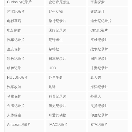
Curiosity纪录片
史密森尼频道
宇宙探索
艺术纪录片
野生动物
建筑设计
电影幕后
旅行纪录片
迪士尼纪录片
电影制作
医疗纪录片
Ch5纪录片
汽车纪录片
荒野求生
灾难纪录片
生态保护
希特勒
战争纪录片
宗教纪录片
日本纪录片
同性纪录片
纳粹记录
UFO
非洲纪录片
HULU纪录片
外星生命
真人秀
汽车改装
足球
海洋纪录片
动物保护
科普纪录片
外星人
台湾纪录片
历史纪录片
灵异纪录片
人体探索
可爱的动物
印度纪录片
Amazon纪录片
IMAX纪录片
BTV纪录片