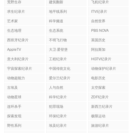
荒野生存
建筑翻新
飞机纪录片
求生纪录片
地平线系列
ITV纪录片
艺术家
科学频道
自然世界
生态地理
生态系统
PBS NOVA
西班牙纪录片
不明飞行物
英国历史
AppleTV
大卫·爱登堡
阿拉斯加
意大利纪录片
工程纪录片
HGTV纪录片
宇宙探索纪录片
中国传统文化
动物保护纪录片
动物超能力
爱尔兰纪录片
电影历史
古埃及
人与自然
太空探索
动物星球
科学纪录片
ZDF纪录片
连环杀手
犯罪现场
新西兰纪录片
探索发现
环保纪录片
极限运动
野性系列
埃及纪录片
旅游纪录片