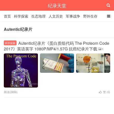
纪录天堂
首页
科学探索
生态地理
人文历史
军事战争
野外生存
经典纪录
4K纪录片
精品资源
Autentic纪录片
Autentic纪录片《蛋白质组代码 The Proteom Code
科学探索
2017》英语英字 1080P/MP4/1.57G 抗癌纪录片下载
4
阅读(2896)
赞 (
0
)