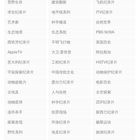
荒野生存
建筑翻新
飞机纪录片
求生纪录片
地平线系列
ITV纪录片
艺术家
科学频道
自然世界
生态地理
生态系统
PBS NOVA
西班牙纪录片
不明飞行物
英国历史
AppleTV
大卫·爱登堡
阿拉斯加
意大利纪录片
工程纪录片
HGTV纪录片
宇宙探索纪录片
中国传统文化
动物保护纪录片
动物超能力
爱尔兰纪录片
电影历史
古埃及
人与自然
太空探索
动物星球
科学纪录片
ZDF纪录片
连环杀手
犯罪现场
新西兰纪录片
探索发现
环保纪录片
极限运动
野性系列
埃及纪录片
旅游纪录片