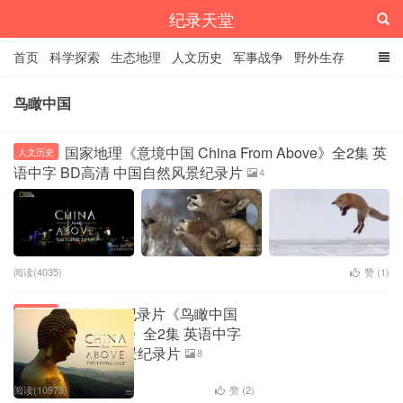
纪录天堂
首页
科学探索
生态地理
人文历史
军事战争
野外生存
经典纪录
4K纪录片
精品资源
鸟瞰中国
国家地理《意境中国 China From Above》全2集 英
人文历史
语中字 BD高清 中国自然风景纪录片
4
阅读(4035)
赞 (
1
)
国家地理纪录片《鸟瞰中国
生态地理
China from Above》全2集 英语中字
720P高清 中国风景纪录片
8
阅读(10973)
赞 (
2
)