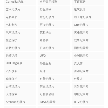
Curiosity纪录片
史密森尼频道
宇宙探索
艺术纪录片
野生动物
建筑设计
电影幕后
旅行纪录片
迪士尼纪录片
电影制作
医疗纪录片
Ch5纪录片
汽车纪录片
荒野求生
灾难纪录片
生态保护
希特勒
战争纪录片
宗教纪录片
日本纪录片
同性纪录片
纳粹记录
UFO
非洲纪录片
HULU纪录片
外星生命
真人秀
汽车改装
足球
海洋纪录片
动物保护
科普纪录片
外星人
台湾纪录片
历史纪录片
灵异纪录片
人体探索
可爱的动物
印度纪录片
Amazon纪录片
IMAX纪录片
BTV纪录片