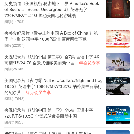
历史频道《美国机密 秘密地下世界 America's Book
of Secrets - Secret Underground》英语无字
720P/MKV/1.21G 揭秘美国地秘密建筑
阅读(14708)
央美食纪录片《舌尖上的中国 A Bite of China 》第一
季 全7集 汉语中字 1080P高清 百度网盘下载
阅读(22307)
央视纪录片《航拍中国 第二季》全7集 国语中字 4K
高清/TS/24.78 全景式俯瞰美丽新中国---
年会员专享
阅读(25146)
美国纪录片《夜与雾 Nuit et brouillard/Night and Fog
1955》英语中字 1080P/MKV/3.27G 纳粹集中营暴行
的纪录片---
终身会员专享
阅读(17642)
央视纪录片《航拍中国 第一季》全6集 国语中字
720P/TS/10.5G 全景式俯瞰美丽新中国
阅读(19955)
BBC纪录片《蓝色星球 II 第1集：汪洋大海 Blue