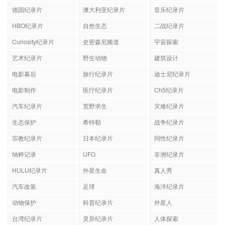
德国纪录片
澳大利亚纪录片
音乐纪录片
HBO纪录片
自然生态
二战纪录片
Curiosity纪录片
史密森尼频道
宇宙探索
艺术纪录片
野生动物
建筑设计
电影幕后
旅行纪录片
迪士尼纪录片
电影制作
医疗纪录片
Ch5纪录片
汽车纪录片
荒野求生
灾难纪录片
生态保护
希特勒
战争纪录片
宗教纪录片
日本纪录片
同性纪录片
纳粹记录
UFO
非洲纪录片
HULU纪录片
外星生命
真人秀
汽车改装
足球
海洋纪录片
动物保护
科普纪录片
外星人
台湾纪录片
灵异纪录片
人体探索