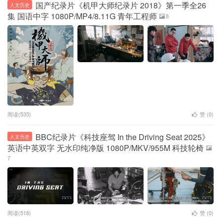
国产纪录片《机甲大师纪录片 2018》第一季全26
人文历史
集 国语中字 1080P/MP4/8.11G 青年工程师
8
阅读(535)
赞 (
0
)
BBC纪录片《科技座驾 In the Driving Seat 2025》
人文历史
英语中英双字 无水印纯净版 1080P/MKV/955M 科技轮椅
7
阅读(518)
赞 (
0
)