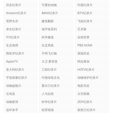
历史纪录片
可爱的动物
印度纪录片
Amazon纪录片
IMAX纪录片
BTV纪录片
荒野生存
建筑翻新
飞机纪录片
求生纪录片
地平线系列
艺术家
ITV纪录片
科学频道
自然世界
生态地理
生态系统
PBS NOVA
西班牙纪录片
不明飞行物
英国历史
AppleTV
大卫·爱登堡
阿拉斯加
意大利纪录片
工程纪录片
HGTV纪录片
宇宙探索纪录片
中国传统文化
动物保护纪录片
动物超能力
爱尔兰纪录片
电影历史
古埃及
人与自然
太空探索
动物星球
科学纪录片
ZDF纪录片
连环杀手
犯罪现场
新西兰纪录片