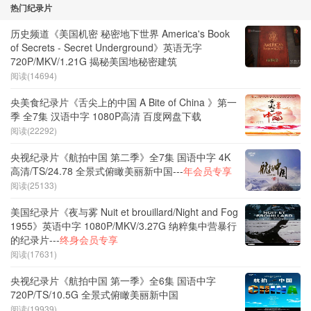
热门纪录片
历史频道《美国机密 秘密地下世界 America's Book
of Secrets - Secret Underground》英语无字
720P/MKV/1.21G 揭秘美国地秘密建筑
阅读(14694)
央美食纪录片《舌尖上的中国 A Bite of China 》第一
季 全7集 汉语中字 1080P高清 百度网盘下载
阅读(22292)
央视纪录片《航拍中国 第二季》全7集 国语中字 4K
高清/TS/24.78 全景式俯瞰美丽新中国---
年会员专享
阅读(25133)
美国纪录片《夜与雾 Nuit et brouillard/Night and Fog
1955》英语中字 1080P/MKV/3.27G 纳粹集中营暴行
的纪录片---
终身会员专享
阅读(17631)
央视纪录片《航拍中国 第一季》全6集 国语中字
720P/TS/10.5G 全景式俯瞰美丽新中国
阅读(19939)