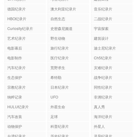
德国纪录片
澳大利亚纪录片
音乐纪录片
HBO纪录片
自然生态
二战纪录片
Curiosity纪录片
史密森尼频道
宇宙探索
艺术纪录片
野生动物
建筑设计
电影幕后
旅行纪录片
迪士尼纪录片
电影制作
医疗纪录片
Ch5纪录片
汽车纪录片
荒野求生
灾难纪录片
生态保护
希特勒
战争纪录片
宗教纪录片
日本纪录片
同性纪录片
纳粹记录
UFO
非洲纪录片
HULU纪录片
外星生命
真人秀
汽车改装
足球
海洋纪录片
动物保护
科普纪录片
外星人
台湾纪录片
历史纪录片
灵异纪录片