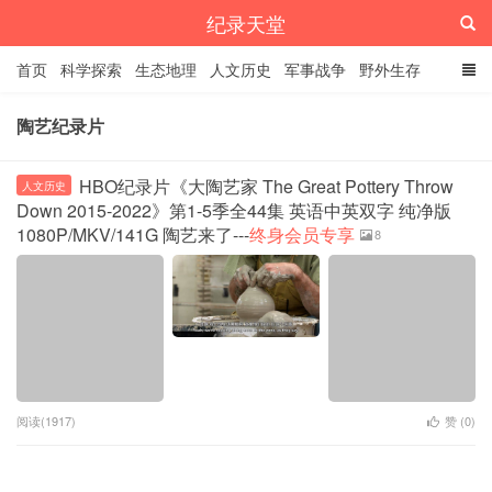
纪录天堂
首页
科学探索
生态地理
人文历史
军事战争
野外生存
经典纪录
4K纪录片
精品资源
陶艺纪录片
HBO纪录片《大陶艺家 The Great Pottery Throw
人文历史
Down 2015-2022》第1-5季全44集 英语中英双字 纯净版
1080P/MKV/141G 陶艺来了---
终身会员专享
8
阅读(1917)
赞 (
0
)