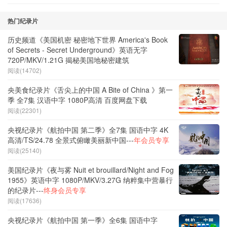
热门纪录片
历史频道《美国机密 秘密地下世界 America's Book
of Secrets - Secret Underground》英语无字
720P/MKV/1.21G 揭秘美国地秘密建筑
阅读(14702)
央美食纪录片《舌尖上的中国 A Bite of China 》第一
季 全7集 汉语中字 1080P高清 百度网盘下载
阅读(22301)
央视纪录片《航拍中国 第二季》全7集 国语中字 4K
高清/TS/24.78 全景式俯瞰美丽新中国---
年会员专享
阅读(25140)
美国纪录片《夜与雾 Nuit et brouillard/Night and Fog
1955》英语中字 1080P/MKV/3.27G 纳粹集中营暴行
的纪录片---
终身会员专享
阅读(17636)
央视纪录片《航拍中国 第一季》全6集 国语中字