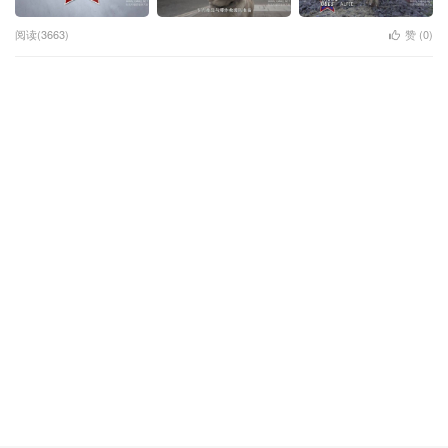
阅读(3663)
赞 (
0
)