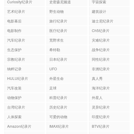
Curiosity纪录片
史密森尼频道
宇宙探索
艺术纪录片
野生动物
建筑设计
电影幕后
旅行纪录片
迪士尼纪录片
电影制作
医疗纪录片
Ch5纪录片
汽车纪录片
荒野求生
灾难纪录片
生态保护
希特勒
战争纪录片
宗教纪录片
日本纪录片
同性纪录片
纳粹记录
UFO
非洲纪录片
HULU纪录片
外星生命
真人秀
汽车改装
足球
海洋纪录片
动物保护
科普纪录片
外星人
台湾纪录片
历史纪录片
灵异纪录片
人体探索
可爱的动物
印度纪录片
Amazon纪录片
IMAX纪录片
BTV纪录片