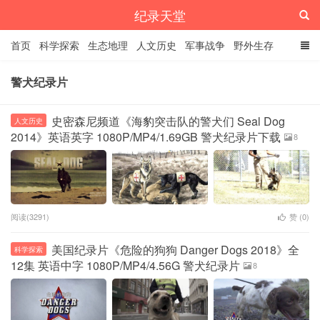
纪录天堂
首页
科学探索
生态地理
人文历史
军事战争
野外生存
经典纪录
4K纪录片
精品资源
警犬纪录片
史密森尼频道《海豹突击队的警犬们 Seal Dog
人文历史
2014》英语英字 1080P/MP4/1.69GB 警犬纪录片下载
8
阅读(3291)
赞 (
0
)
美国纪录片《危险的狗狗 Danger Dogs 2018》全
科学探索
12集 英语中字 1080P/MP4/4.56G 警犬纪录片
8