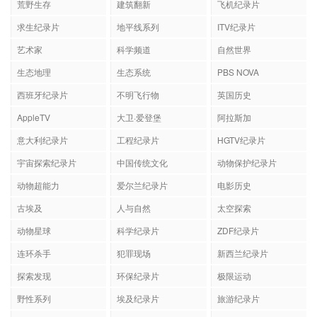
荒野生存
建筑翻新
飞机纪录片
求生纪录片
地平线系列
ITV纪录片
艺术家
科学频道
自然世界
生态地理
生态系统
PBS NOVA
西班牙纪录片
不明飞行物
英国历史
AppleTV
大卫·爱登堡
阿拉斯加
意大利纪录片
工程纪录片
HGTV纪录片
宇宙探索纪录片
中国传统文化
动物保护纪录片
动物超能力
爱尔兰纪录片
电影历史
古埃及
人与自然
太空探索
动物星球
科学纪录片
ZDF纪录片
连环杀手
犯罪现场
新西兰纪录片
探索发现
环保纪录片
极限运动
野性系列
埃及纪录片
旅游纪录片