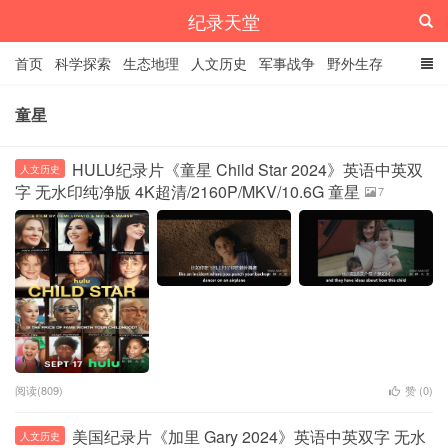
纪录天堂
首页
科学探索
生态地理
人文历史
军事战争
野外生存
经典纪录
4K纪录片
精品资源
童星
HULU纪录片《童星 Child Star 2024》英语中英双
人文历史
字 无水印纯净版 4K超清/2160P/MKV/10.6G 童星
7
阅读(809)
赞 (
0
)
美国纪录片《加里 Gary 2024》英语中英双字 无水
人文历史