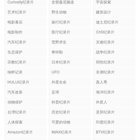
Curiosity纪录片
史密森尼频道
宇宙探索
艺术纪录片
野生动物
建筑设计
电影幕后
旅行纪录片
迪士尼纪录片
电影制作
医疗纪录片
Ch5纪录片
汽车纪录片
荒野求生
灾难纪录片
生态保护
希特勒
战争纪录片
宗教纪录片
日本纪录片
同性纪录片
纳粹记录
UFO
非洲纪录片
HULU纪录片
外星生命
真人秀
汽车改装
足球
海洋纪录片
动物保护
科普纪录片
外星人
台湾纪录片
历史纪录片
灵异纪录片
人体探索
可爱的动物
印度纪录片
Amazon纪录片
IMAX纪录片
BTV纪录片