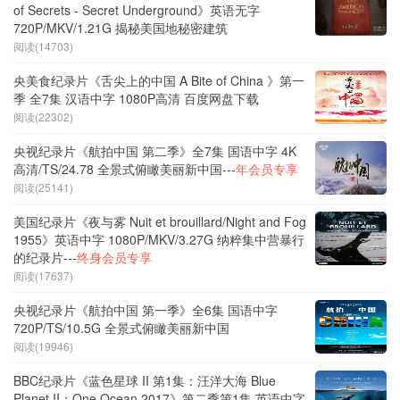
of Secrets - Secret Underground》英语无字
720P/MKV/1.21G 揭秘美国地秘密建筑
阅读(14703)
央美食纪录片《舌尖上的中国 A Bite of China 》第一
季 全7集 汉语中字 1080P高清 百度网盘下载
阅读(22302)
央视纪录片《航拍中国 第二季》全7集 国语中字 4K
高清/TS/24.78 全景式俯瞰美丽新中国---
年会员专享
阅读(25141)
美国纪录片《夜与雾 Nuit et brouillard/Night and Fog
1955》英语中字 1080P/MKV/3.27G 纳粹集中营暴行
的纪录片---
终身会员专享
阅读(17637)
央视纪录片《航拍中国 第一季》全6集 国语中字
720P/TS/10.5G 全景式俯瞰美丽新中国
阅读(19946)
BBC纪录片《蓝色星球 II 第1集：汪洋大海 Blue
Planet II：One Ocean 2017》第二季第1集 英语中字