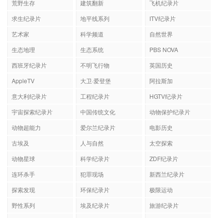
荒野生存
建筑翻新
飞机纪录片
求生纪录片
地平线系列
ITV纪录片
艺术家
科学频道
自然世界
生态地理
生态系统
PBS NOVA
西班牙纪录片
不明飞行物
英国历史
AppleTV
大卫·爱登堡
阿拉斯加
意大利纪录片
工程纪录片
HGTV纪录片
宇宙探索纪录片
中国传统文化
动物保护纪录片
动物超能力
爱尔兰纪录片
电影历史
古埃及
人与自然
太空探索
动物星球
科学纪录片
ZDF纪录片
连环杀手
犯罪现场
新西兰纪录片
探索发现
环保纪录片
极限运动
野性系列
埃及纪录片
旅游纪录片