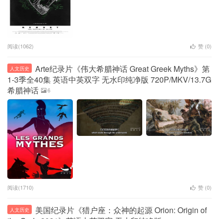
阅读(1062)
赞 (
0
)
Arte纪录片《伟大希腊神话 Great Greek Myths》第
人文历史
1-3季全40集 英语中英双字 无水印纯净版 720P/MKV/13.7G
希腊神话
6
阅读(1710)
赞 (
0
)
美国纪录片《猎户座：众神的起源 Orion: Origin of
人文历史