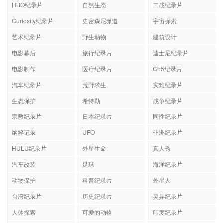
HBO纪录片
自然生态
二战纪录片
Curiosity纪录片
史密森尼频道
宇宙探索
艺术纪录片
野生动物
建筑设计
电影幕后
旅行纪录片
迪士尼纪录片
电影制作
医疗纪录片
Ch5纪录片
汽车纪录片
荒野求生
灾难纪录片
生态保护
希特勒
战争纪录片
宗教纪录片
日本纪录片
同性纪录片
纳粹记录
UFO
非洲纪录片
HULU纪录片
外星生命
真人秀
汽车改装
足球
海洋纪录片
动物保护
科普纪录片
外星人
台湾纪录片
历史纪录片
灵异纪录片
人体探索
可爱的动物
印度纪录片