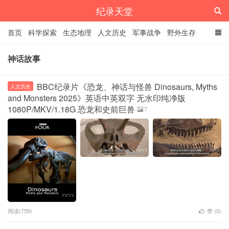
纪录天堂
首页
科学探索
生态地理
人文历史
军事战争
野外生存
经典纪录
4K纪录片
精品资源
神话故事
BBC纪录片《恐龙、神话与怪兽 Dinosaurs, Myths
人文历史
and Monsters 2025》英语中英双字 无水印纯净版
1080P/MKV/1.18G 恐龙和史前巨兽
7
阅读(759)
赞 (
0
)