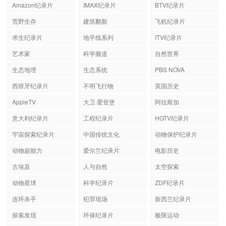
Amazon纪录片
IMAX纪录片
BTV纪录片
荒野生存
建筑翻新
飞机纪录片
求生纪录片
地平线系列
ITV纪录片
艺术家
科学频道
自然世界
生态地理
生态系统
PBS NOVA
西班牙纪录片
不明飞行物
英国历史
AppleTV
大卫·爱登堡
阿拉斯加
意大利纪录片
工程纪录片
HGTV纪录片
宇宙探索纪录片
中国传统文化
动物保护纪录片
动物超能力
爱尔兰纪录片
电影历史
古埃及
人与自然
太空探索
动物星球
科学纪录片
ZDF纪录片
连环杀手
犯罪现场
新西兰纪录片
探索发现
环保纪录片
极限运动