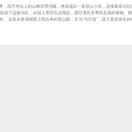
季，四千米以上的山峰冰雪消融，便会现出一条登山小道，连接着喜马拉
们组成了运输马队，从镇上带回生活用品，渡过漫长冬季所必须的食物、燃
。 这条从悬崖峭壁上削出来的登山路，名为“马行道”，跌下悬崖丧生的