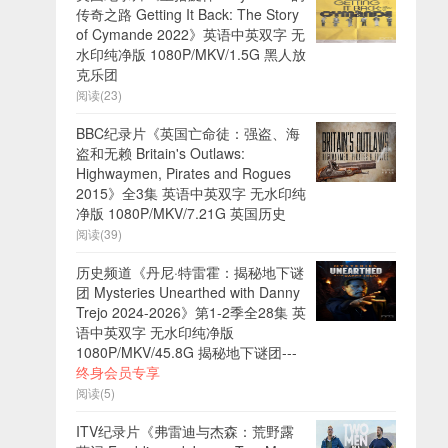
传奇之路 Getting It Back: The Story
of Cymande 2022》英语中英双字 无
水印纯净版 1080P/MKV/1.5G 黑人放
克乐团
阅读(23)
BBC纪录片《英国亡命徒：强盗、海
盗和无赖 Britain's Outlaws:
Highwaymen, Pirates and Rogues
2015》全3集 英语中英双字 无水印纯
净版 1080P/MKV/7.21G 英国历史
阅读(39)
历史频道《丹尼·特雷霍：揭秘地下谜
团 Mysteries Unearthed with Danny
Trejo 2024-2026》第1-2季全28集 英
语中英双字 无水印纯净版
1080P/MKV/45.8G 揭秘地下谜团---
终身会员专享
阅读(5)
ITV纪录片《弗雷迪与杰森：荒野露