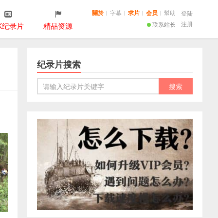
關於
|
字幕
|
求片
|
会员
|
幫助
登陆
注册
联系站长
K纪录片
精品资源
纪录片搜索