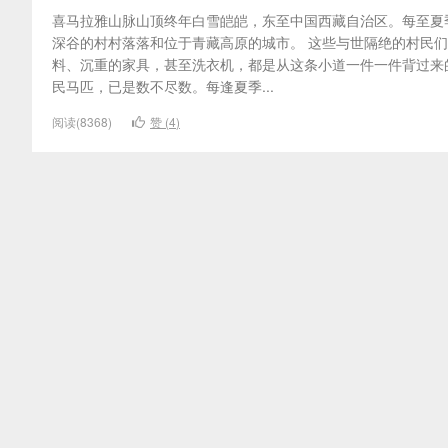
喜马拉雅山脉山顶终年白雪皑皑，东至中国西藏自治区。每至夏
深谷的村村落落和位于青藏高原的城市。 这些与世隔绝的村民
料、沉重的家具，甚至洗衣机，都是从这条小道一件一件背过来的
民马匹，已是数不尽数。每逢夏季...
阅读(8368)
赞 (
4
)