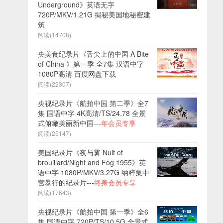
Underground》英语无字
720P/MKV/1.21G 揭秘美国地秘密建
筑
阅读(14708)
央美食纪录片《舌尖上的中国 A Bite
of China 》第一季 全7集 汉语中字
1080P高清 百度网盘下载
阅读(22307)
央视纪录片《航拍中国 第二季》全7
集 国语中字 4K高清/TS/24.78 全景
式俯瞰美丽新中国---
年会员专享
阅读(25147)
美国纪录片《夜与雾 Nuit et
brouillard/Night and Fog 1955》英
语中字 1080P/MKV/3.27G 纳粹集中
营暴行的纪录片---
终身会员专享
阅读(17643)
央视纪录片《航拍中国 第一季》全6
集 国语中字 720P/TS/10.5G 全景式