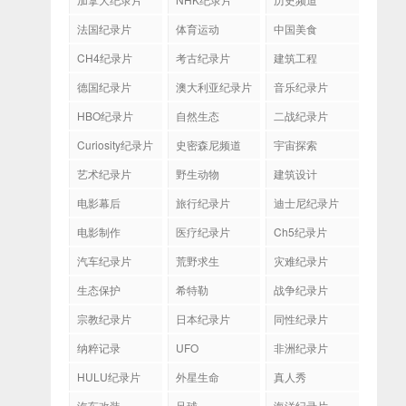
法国纪录片
体育运动
中国美食
CH4纪录片
考古纪录片
建筑工程
德国纪录片
澳大利亚纪录片
音乐纪录片
HBO纪录片
自然生态
二战纪录片
Curiosity纪录片
史密森尼频道
宇宙探索
艺术纪录片
野生动物
建筑设计
电影幕后
旅行纪录片
迪士尼纪录片
电影制作
医疗纪录片
Ch5纪录片
汽车纪录片
荒野求生
灾难纪录片
生态保护
希特勒
战争纪录片
宗教纪录片
日本纪录片
同性纪录片
纳粹记录
UFO
非洲纪录片
HULU纪录片
外星生命
真人秀
汽车改装
足球
海洋纪录片