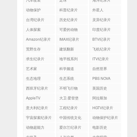
动物保护
科普纪录片
外星人
台湾纪录片
历史纪录片
灵异纪录片
人体探索
可爱的动物
印度纪录片
Amazon纪录片
IMAX纪录片
BTV纪录片
荒野生存
建筑翻新
飞机纪录片
求生纪录片
地平线系列
ITV纪录片
艺术家
科学频道
自然世界
生态地理
生态系统
PBS NOVA
西班牙纪录片
不明飞行物
英国历史
AppleTV
大卫·爱登堡
阿拉斯加
意大利纪录片
工程纪录片
HGTV纪录片
宇宙探索纪录片
中国传统文化
动物保护纪录片
动物超能力
爱尔兰纪录片
电影历史
古埃及
人与自然
太空探索