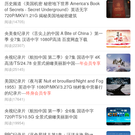
历史频道《美国机密 秘密地下世界 America's Book
of Secrets - Secret Underground》英语无字
720P/MKV/1.21G 揭秘美国地秘密建筑
阅读(14705)
央美食纪录片《舌尖上的中国 A Bite of China 》第一
季 全7集 汉语中字 1080P高清 百度网盘下载
阅读(22307)
央视纪录片《航拍中国 第二季》全7集 国语中字 4K
高清/TS/24.78 全景式俯瞰美丽新中国---
年会员专享
阅读(25145)
美国纪录片《夜与雾 Nuit et brouillard/Night and Fog
1955》英语中字 1080P/MKV/3.27G 纳粹集中营暴行
的纪录片---
终身会员专享
阅读(17641)
央视纪录片《航拍中国 第一季》全6集 国语中字
720P/TS/10.5G 全景式俯瞰美丽新中国
阅读(19954)
BBC纪录片《蓝色星球 II 第1集：汪洋大海 Blue