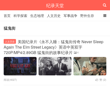
纪录天堂
首页
科学探索
生态地理
人文历史
军事战争
野外生存
经典纪录
4K纪录片
精品资源
猛鬼街
美国纪录片《永不入睡：猛鬼街传奇 Never Sleep
人文历史
Again The Elm Street Legacy》英语中英双字
720P/MP4/2.89GB 猛鬼街的故事纪录片
4
阅读(4027)
赞 (
2
)