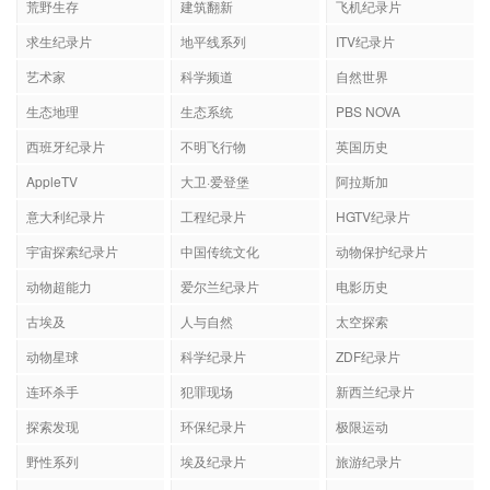
荒野生存
建筑翻新
飞机纪录片
求生纪录片
地平线系列
ITV纪录片
艺术家
科学频道
自然世界
生态地理
生态系统
PBS NOVA
西班牙纪录片
不明飞行物
英国历史
AppleTV
大卫·爱登堡
阿拉斯加
意大利纪录片
工程纪录片
HGTV纪录片
宇宙探索纪录片
中国传统文化
动物保护纪录片
动物超能力
爱尔兰纪录片
电影历史
古埃及
人与自然
太空探索
动物星球
科学纪录片
ZDF纪录片
连环杀手
犯罪现场
新西兰纪录片
探索发现
环保纪录片
极限运动
野性系列
埃及纪录片
旅游纪录片