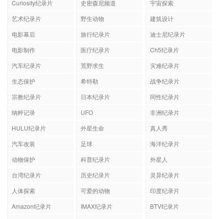
Curiosity纪录片
史密森尼频道
宇宙探索
艺术纪录片
野生动物
建筑设计
电影幕后
旅行纪录片
迪士尼纪录片
电影制作
医疗纪录片
Ch5纪录片
汽车纪录片
荒野求生
灾难纪录片
生态保护
希特勒
战争纪录片
宗教纪录片
日本纪录片
同性纪录片
纳粹记录
UFO
非洲纪录片
HULU纪录片
外星生命
真人秀
汽车改装
足球
海洋纪录片
动物保护
科普纪录片
外星人
台湾纪录片
历史纪录片
灵异纪录片
人体探索
可爱的动物
印度纪录片
Amazon纪录片
IMAX纪录片
BTV纪录片