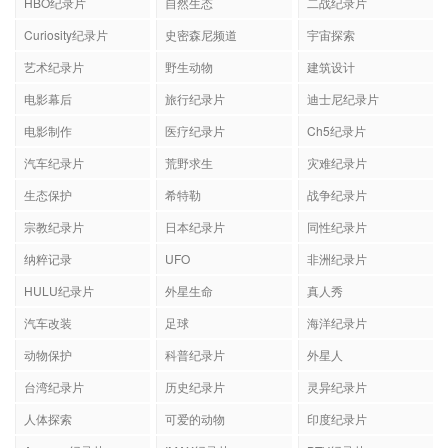
HBO纪录片
自然生态
二战纪录片
Curiosity纪录片
史密森尼频道
宇宙探索
艺术纪录片
野生动物
建筑设计
电影幕后
旅行纪录片
迪士尼纪录片
电影制作
医疗纪录片
Ch5纪录片
汽车纪录片
荒野求生
灾难纪录片
生态保护
希特勒
战争纪录片
宗教纪录片
日本纪录片
同性纪录片
纳粹记录
UFO
非洲纪录片
HULU纪录片
外星生命
真人秀
汽车改装
足球
海洋纪录片
动物保护
科普纪录片
外星人
台湾纪录片
历史纪录片
灵异纪录片
人体探索
可爱的动物
印度纪录片