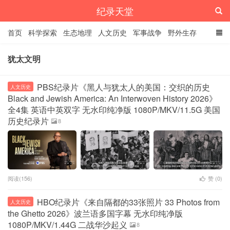
纪录天堂
首页
科学探索
生态地理
人文历史
军事战争
野外生存
经典纪录
4K纪录片
精品资源
犹太文明
PBS纪录片《黑人与犹太人的美国：交织的历史
人文历史
Black and Jewish America: An Interwoven History 2026》
全4集 英语中英双字 无水印纯净版 1080P/MKV/11.5G 美国
历史纪录片
8
阅读(156)
赞 (
0
)
HBO纪录片《来自隔都的33张照片 33 Photos from
人文历史
the Ghetto 2026》波兰语多国字幕 无水印纯净版
1080P/MKV/1.44G 二战华沙起义
8