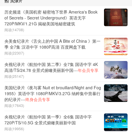
热门纪录片
历史频道《美国机密 秘密地下世界 America's Book
of Secrets - Secret Underground》英语无字
720P/MKV/1.21G 揭秘美国地秘密建筑
阅读(14708)
央美食纪录片《舌尖上的中国 A Bite of China 》第一
季 全7集 汉语中字 1080P高清 百度网盘下载
阅读(22307)
央视纪录片《航拍中国 第二季》全7集 国语中字 4K
高清/TS/24.78 全景式俯瞰美丽新中国---
年会员专享
阅读(25147)
美国纪录片《夜与雾 Nuit et brouillard/Night and Fog
1955》英语中字 1080P/MKV/3.27G 纳粹集中营暴行
的纪录片---
终身会员专享
阅读(17643)
央视纪录片《航拍中国 第一季》全6集 国语中字
720P/TS/10.5G 全景式俯瞰美丽新中国
阅读(19956)