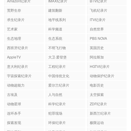
Amazon纪录片
IMAX纪录片
BTV纪录片
荒野生存
建筑翻新
飞机纪录片
求生纪录片
地平线系列
ITV纪录片
艺术家
科学频道
自然世界
生态地理
生态系统
PBS NOVA
西班牙纪录片
不明飞行物
英国历史
AppleTV
大卫·爱登堡
阿拉斯加
意大利纪录片
工程纪录片
HGTV纪录片
宇宙探索纪录片
中国传统文化
动物保护纪录片
动物超能力
爱尔兰纪录片
电影历史
古埃及
人与自然
太空探索
动物星球
科学纪录片
ZDF纪录片
连环杀手
犯罪现场
新西兰纪录片
探索发现
环保纪录片
极限运动