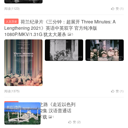
阅读(1123)
赞 (
1
)
荷兰纪录片《三分钟：超展开 Three Minutes: A
人文历史
Lengthening 2021》英语中英双字 官方纯净版
1080P/MKV/1.31G 犹太大屠杀
5
阅读(1375)
赞 (
1
)
犹太文明之路《走近以色列
人文历史
About Israel》全12集 汉语普通话
720P高清纪录片下载
1
阅读(7973)
赞 (
2
)