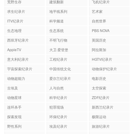
荒野生存
建筑翻新
飞机纪录片
求生纪录片
地平线系列
艺术家
ITV纪录片
科学频道
自然世界
生态地理
生态系统
PBS NOVA
西班牙纪录片
不明飞行物
英国历史
AppleTV
大卫·爱登堡
阿拉斯加
意大利纪录片
工程纪录片
HGTV纪录片
宇宙探索纪录片
中国传统文化
动物保护纪录片
动物超能力
爱尔兰纪录片
电影历史
古埃及
人与自然
太空探索
动物星球
科学纪录片
ZDF纪录片
连环杀手
犯罪现场
新西兰纪录片
探索发现
环保纪录片
极限运动
野性系列
埃及纪录片
旅游纪录片