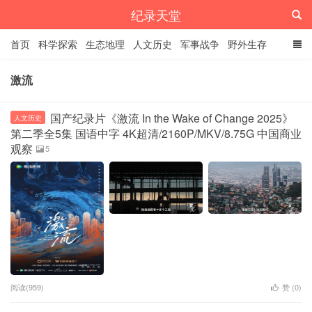
纪录天堂
首页
科学探索
生态地理
人文历史
军事战争
野外生存
经典纪录
4K纪录片
精品资源
激流
国产纪录片《激流 In the Wake of Change 2025》
人文历史
第二季全5集 国语中字 4K超清/2160P/MKV/8.75G 中国商业
观察
5
阅读(959)
赞 (
0
)