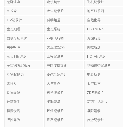
荒野生存
建筑翻新
飞机纪录片
艺术家
求生纪录片
地平线系列
ITV纪录片
科学频道
自然世界
生态地理
生态系统
PBS NOVA
西班牙纪录片
不明飞行物
英国历史
AppleTV
大卫·爱登堡
阿拉斯加
意大利纪录片
工程纪录片
HGTV纪录片
宇宙探索纪录片
中国传统文化
动物保护纪录片
动物超能力
爱尔兰纪录片
电影历史
古埃及
人与自然
太空探索
动物星球
科学纪录片
ZDF纪录片
连环杀手
犯罪现场
新西兰纪录片
探索发现
环保纪录片
极限运动
野性系列
埃及纪录片
旅游纪录片