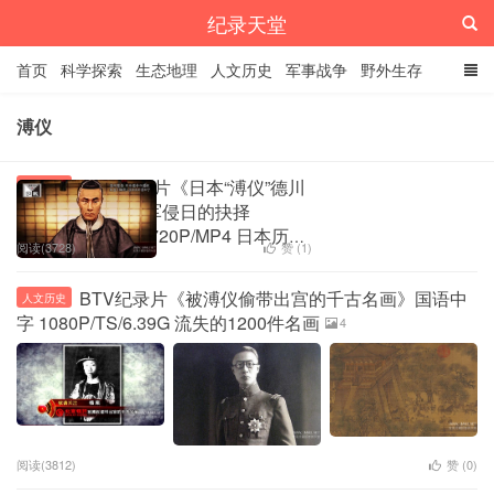
纪录天堂
首页
科学探索
生态地理
人文历史
军事战争
野外生存
经典纪录
4K纪录片
精品资源
溥仪
NHK纪录片《日本“溥仪”德川
人文历史
庆喜 面对五国联军侵日的抉择
2016》日语中字 720P/MP4 日本历史
阅读(3728)
赞 (
1
)
纪录片下载
1
BTV纪录片《被溥仪偷带出宫的千古名画》国语中
人文历史
字 1080P/TS/6.39G 流失的1200件名画
4
阅读(3812)
赞 (
0
)