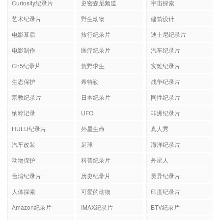
Curiosity纪录片
史密森尼频道
宇宙探索
艺术纪录片
野生动物
建筑设计
电影幕后
旅行纪录片
迪士尼纪录片
电影制作
医疗纪录片
汽车纪录片
Ch5纪录片
荒野求生
灾难纪录片
生态保护
希特勒
战争纪录片
宗教纪录片
日本纪录片
同性纪录片
纳粹记录
UFO
非洲纪录片
HULU纪录片
外星生命
真人秀
汽车改装
足球
海洋纪录片
动物保护
科普纪录片
外星人
台湾纪录片
历史纪录片
灵异纪录片
人体探索
可爱的动物
印度纪录片
Amazon纪录片
IMAX纪录片
BTV纪录片