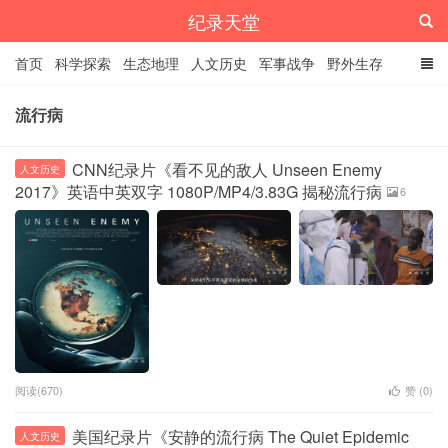
纪录天堂
首页
科学探索
生态地理
人文历史
军事战争
野外生存
经典纪录
4K纪录片
精品资源
流行病
CNN纪录片《看不见的敌人 Unseen Enemy
人文历史
2017》英语中英双字 1080P/MP4/3.83G 揭秘流行病
6
阅读(670)
赞 (
0
)
美国纪录片《安静的流行病 The Quiet Epidemic
人文历史