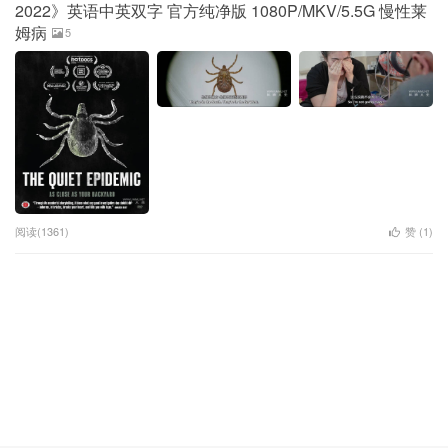
2022》英语中英双字 官方纯净版 1080P/MKV/5.5G 慢性莱
姆病
5
阅读(1361)
赞 (
1
)