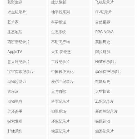
荒野生存
建筑翻新
飞机纪录片
求生纪录片
地平线系列
ITV纪录片
艺术家
科学频道
自然世界
生态地理
生态系统
PBS NOVA
西班牙纪录片
不明飞行物
英国历史
AppleTV
大卫·爱登堡
阿拉斯加
意大利纪录片
工程纪录片
HGTV纪录片
宇宙探索纪录片
中国传统文化
动物保护纪录片
动物超能力
爱尔兰纪录片
电影历史
古埃及
人与自然
太空探索
动物星球
科学纪录片
ZDF纪录片
连环杀手
犯罪现场
新西兰纪录片
探索发现
环保纪录片
极限运动
野性系列
埃及纪录片
旅游纪录片