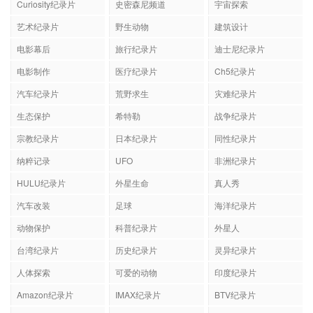
Curiosity纪录片
史密森尼频道
宇宙探索
艺术纪录片
野生动物
建筑设计
电影幕后
旅行纪录片
迪士尼纪录片
电影制作
医疗纪录片
Ch5纪录片
汽车纪录片
荒野求生
灾难纪录片
生态保护
希特勒
战争纪录片
宗教纪录片
日本纪录片
同性纪录片
纳粹记录
UFO
非洲纪录片
HULU纪录片
外星生命
真人秀
汽车改装
足球
海洋纪录片
动物保护
科普纪录片
外星人
台湾纪录片
历史纪录片
灵异纪录片
人体探索
可爱的动物
印度纪录片
Amazon纪录片
IMAX纪录片
BTV纪录片