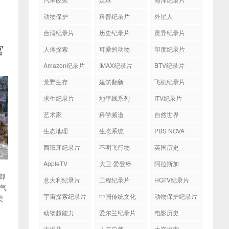
动物保护
科普纪录片
外星人
台湾纪录片
历史纪录片
灵异纪录片
官
人体探索
可爱的动物
印度纪录片
Amazon纪录片
IMAX纪录片
BTV纪录片
荒野生存
建筑翻新
飞机纪录片
求生纪录片
地平线系列
ITV纪录片
艺术家
科学频道
自然世界
生态地理
生态系统
PBS NOVA
西班牙纪录片
不明飞行物
英国历史
AppleTV
大卫·爱登堡
阿拉斯加
御
意大利纪录片
工程纪录片
HGTV纪录片
大气
宇宙探索纪录片
中国传统文化
动物保护纪录片
梁
动物超能力
爱尔兰纪录片
电影历史
古埃及
人与自然
太空探索