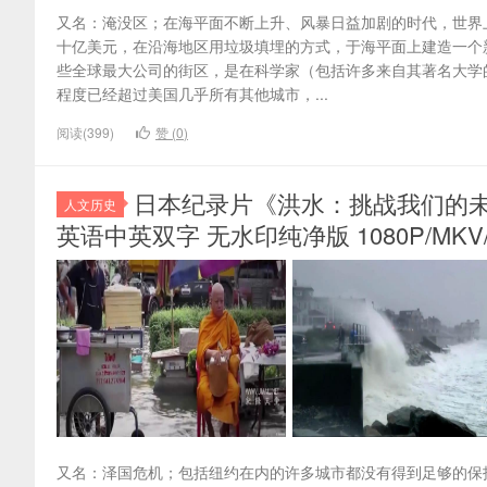
又名：淹没区；在海平面不断上升、风暴日益加剧的时代，世界
十亿美元，在沿海地区用垃圾填埋的方式，于海平面上建造一个
些全球最大公司的街区，是在科学家（包括许多来自其著名大学
程度已经超过美国几乎所有其他城市，...
阅读(399)
赞 (
0
)
日本纪录片《洪水：挑战我们的未来 Flood
人文历史
英语中英双字 无水印纯净版 1080P/MKV/
又名：泽国危机；包括纽约在内的许多城市都没有得到足够的保