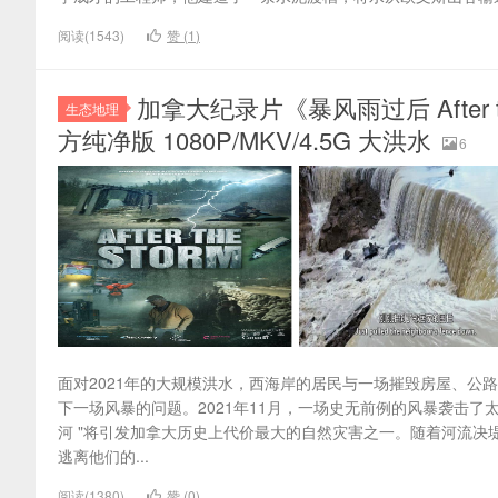
阅读(1543)
赞 (
1
)
加拿大纪录片《暴风雨过后 After t
生态地理
方纯净版 1080P/MKV/4.5G 大洪水
6
面对2021年的大规模洪水，西海岸的居民与一场摧毁房屋、公
下一场风暴的问题。2021年11月，一场史无前例的风暴袭击了
河 "将引发加拿大历史上代价最大的自然灾害之一。随着河流决堤
逃离他们的...
阅读(1380)
赞 (
0
)