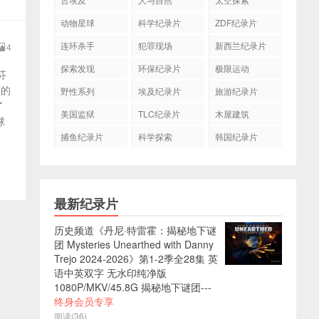
动物星球
科学纪录片
ZDF纪录片
连环杀手
犯罪现场
新西兰纪录片
4
探索发现
环保纪录片
极限运动
芬
题的
野性系列
埃及纪录片
旅游纪录片
了
美国监狱
TLC纪录片
木屋建筑
球
捕鱼纪录片
科学探索
韩国纪录片
最新纪录片
历史频道《丹尼·特雷霍：揭秘地下谜
团 Mysteries Unearthed with Danny
Trejo 2024-2026》第1-2季全28集 英
语中英双字 无水印纯净版
1080P/MKV/45.8G 揭秘地下谜团---
终身会员专享
阅读(36)