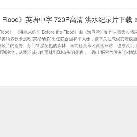
e Flood》英语中字 720P高清 洪水纪录片下载
e Flood》 《洪水来临前 Before the Flood》由《海豚湾》制作人费舍·史蒂
奥纳多狄卡皮欧(莱昂纳多)出任联合国和平大使，接下关注气候变迁议
格陵兰的荒野、苏门答腊炙热的森林，再前往梵蒂冈教廷拜访，也涉及到
原到沙地，从逐渐减少的雨林到BJ街头的雾霾，一路上探索气候变迁对地