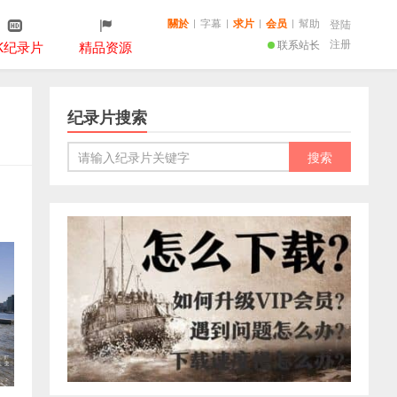
關於
|
字幕
|
求片
|
会员
|
幫助
登陆
注册
联系站长
K纪录片
精品资源
纪录片搜索