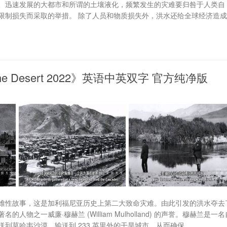
、迅速发展的大都市和所谓的土壤液化，频繁发生的灾难要归咎于人类自
限制损失而采取的举措。 除了人员和物质损失外，洪水还给全球经济造
the Desert 2022》英语中英双字 官方纯净版
果的灾难性故事，这是加利福尼亚历史上第二大致命灾难。由此引发的洪水夺去
之一威廉·穆赫兰 (William Mulholland) 的声誉。穆赫兰是一名
莫哈韦沙漠，输送到 233 英里外的干旱城市，从而确保...