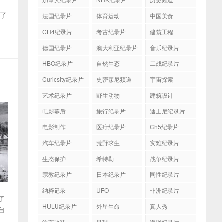
成了
法国纪录片
体育运动
中国美食
CH4纪录片
考古纪录片
建筑工程
德国纪录片
澳大利亚纪录片
音乐纪录片
HBO纪录片
自然生态
二战纪录片
Curiosity纪录片
史密森尼频道
宇宙探索
艺术纪录片
野生动物
建筑设计
电影幕后
旅行纪录片
迪士尼纪录片
电影制作
医疗纪录片
Ch5纪录片
汽车纪录片
荒野求生
灾难纪录片
生态保护
希特勒
战争纪录片
宗教纪录片
日本纪录片
同性纪录片
纳粹记录
UFO
非洲纪录片
了
HULU纪录片
外星生命
真人秀
自
汽车改装
足球
海洋纪录片