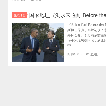
国家地理《洪水来临前 Before th
生态地理
《洪水来临前 Before th
斯担任导演，影片记录了李
终身任务。李奥纳多前往
许多环境污染区域，从冰
带...
阅读(5689)
赞 (
0
)