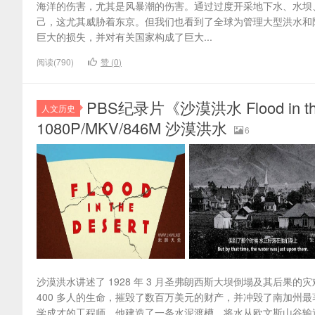
海洋的伤害，尤其是风暴潮的伤害。通过过度开采地下水、水坝
己，这尤其威胁着东京。但我们也看到了全球为管理大型洪水和
巨大的损失，并对有关国家构成了巨大...
阅读(790)
赞 (
0
)
PBS纪录片《沙漠洪水 Flood in 
人文历史
1080P/MKV/846M 沙漠洪水
6
沙漠洪水讲述了 1928 年 3 月圣弗朗西斯大坝倒塌及其后
400 多人的生命，摧毁了数百万美元的财产，并冲毁了南加州最著名的人物
学成才的工程师，他建造了一条水泥渡槽，将水从欧文斯山谷输送到