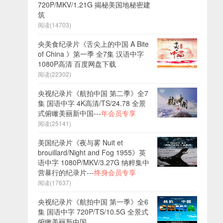
720P/MKV/1.21G 揭秘美国地秘密建
筑
阅读(14703)
央美食纪录片《舌尖上的中国 A Bite
of China 》第一季 全7集 汉语中字
1080P高清 百度网盘下载
阅读(22302)
央视纪录片《航拍中国 第二季》全7
集 国语中字 4K高清/TS/24.78 全景
式俯瞰美丽新中国---
年会员专享
阅读(25141)
美国纪录片《夜与雾 Nuit et
brouillard/Night and Fog 1955》英
语中字 1080P/MKV/3.27G 纳粹集中
营暴行的纪录片---
终身会员专享
阅读(17637)
央视纪录片《航拍中国 第一季》全6
集 国语中字 720P/TS/10.5G 全景式
俯瞰美丽新中国