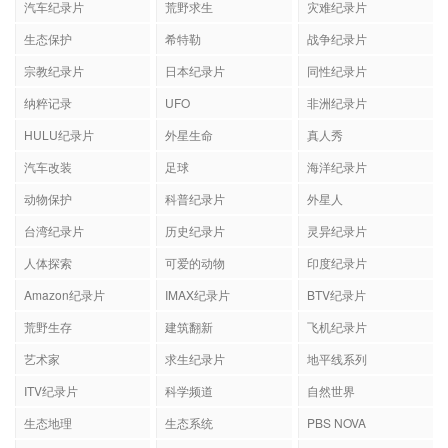
汽车纪录片
荒野求生
灾难纪录片
生态保护
希特勒
战争纪录片
宗教纪录片
日本纪录片
同性纪录片
纳粹记录
UFO
非洲纪录片
HULU纪录片
外星生命
真人秀
汽车改装
足球
海洋纪录片
动物保护
科普纪录片
外星人
台湾纪录片
历史纪录片
灵异纪录片
人体探索
可爱的动物
印度纪录片
Amazon纪录片
IMAX纪录片
BTV纪录片
荒野生存
建筑翻新
飞机纪录片
艺术家
求生纪录片
地平线系列
ITV纪录片
科学频道
自然世界
生态地理
生态系统
PBS NOVA