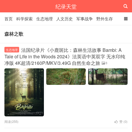
纪录天堂
首页
科学探索
生态地理
人文历史
军事战争
野外生存
经典纪录
4K纪录片
精品资源
森林之歌
法国纪录片《小鹿斑比：森林生活故事 Bambi: A
生态地理
Tale of Life in the Woods 2024》法英语中英双字 无水印纯
净版 4K超清/2160P/MKV/3.49G 自然生命之旅
8
阅读(255)
赞 (
0
)