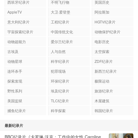
西班牙纪录片
不明飞行物
英国历史
AppleTV
大卫·爱登堡
阿拉斯加
意大利纪录片
工程纪录片
HGTV纪录片
宇宙探索纪录片
中国传统文化
动物保护纪录片
动物超能力
爱尔兰纪录片
电影历史
古埃及
人与自然
太空探索
动物星球
科学纪录片
ZDF纪录片
连环杀手
犯罪现场
新西兰纪录片
探索发现
环保纪录片
极限运动
野性系列
埃及纪录片
旅游纪录片
美国监狱
TLC纪录片
木屋建筑
捕鱼纪录片
科学探索
韩国纪录片
最新纪录片
BBC纪录片《卡罗琳·沃克：工作中的女性 Caroline