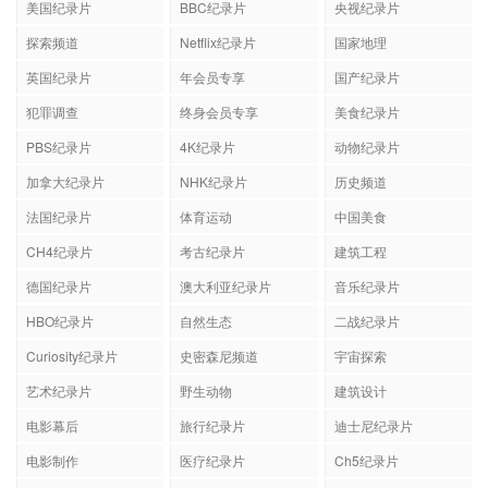
美国纪录片
BBC纪录片
央视纪录片
探索频道
Netflix纪录片
国家地理
英国纪录片
年会员专享
国产纪录片
犯罪调查
终身会员专享
美食纪录片
PBS纪录片
4K纪录片
动物纪录片
加拿大纪录片
NHK纪录片
历史频道
法国纪录片
体育运动
中国美食
CH4纪录片
考古纪录片
建筑工程
德国纪录片
澳大利亚纪录片
音乐纪录片
HBO纪录片
自然生态
二战纪录片
Curiosity纪录片
史密森尼频道
宇宙探索
艺术纪录片
野生动物
建筑设计
电影幕后
旅行纪录片
迪士尼纪录片
电影制作
医疗纪录片
Ch5纪录片