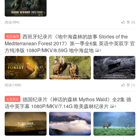
阅读(994)
赞 (
0
)
西班牙纪录片《地中海森林的故事 Stories of the
生态地理
Mediterranean Forest 2017》第一季全6集 英语中英双字 官
方纯净版 1080P/MKV/8.59G 地中海盆地
8
阅读(1456)
赞 (
1
)
德国纪录片《神话的森林 Mythos Wald》全2集 德
人文历史
语中英字幕 1080P/MKV/7.14G 唯美森林纪录片
8