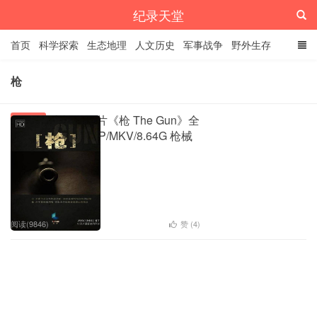
纪录天堂
首页
科学探索
生态地理
人文历史
军事战争
野外生存
经典纪录
4K纪录片
精品资源
枪
央视纪录片《枪 The Gun》全
军械战争
5集 国语中字 720P/MKV/8.64G 枪械
传奇故事
1
阅读(9846)
赞 (
4
)