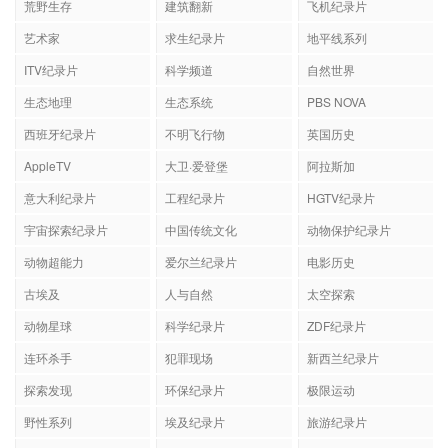
荒野生存
建筑翻新
飞机纪录片
艺术家
求生纪录片
地平线系列
ITV纪录片
科学频道
自然世界
生态地理
生态系统
PBS NOVA
西班牙纪录片
不明飞行物
英国历史
AppleTV
大卫·爱登堡
阿拉斯加
意大利纪录片
工程纪录片
HGTV纪录片
宇宙探索纪录片
中国传统文化
动物保护纪录片
动物超能力
爱尔兰纪录片
电影历史
古埃及
人与自然
太空探索
动物星球
科学纪录片
ZDF纪录片
连环杀手
犯罪现场
新西兰纪录片
探索发现
环保纪录片
极限运动
野性系列
埃及纪录片
旅游纪录片