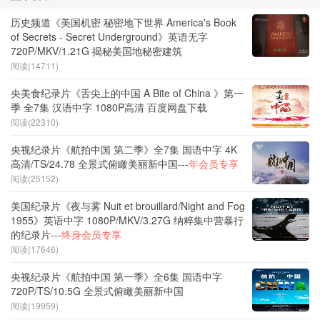
历史频道《美国机密 秘密地下世界 America's Book
of Secrets - Secret Underground》英语无字
720P/MKV/1.21G 揭秘美国地秘密建筑
阅读(14711)
央美食纪录片《舌尖上的中国 A Bite of China 》第一
季 全7集 汉语中字 1080P高清 百度网盘下载
阅读(22310)
央视纪录片《航拍中国 第二季》全7集 国语中字 4K
高清/TS/24.78 全景式俯瞰美丽新中国---
年会员专享
阅读(25152)
美国纪录片《夜与雾 Nuit et brouillard/Night and Fog
1955》英语中字 1080P/MKV/3.27G 纳粹集中营暴行
的纪录片---
终身会员专享
阅读(17646)
央视纪录片《航拍中国 第一季》全6集 国语中字
720P/TS/10.5G 全景式俯瞰美丽新中国
阅读(19959)