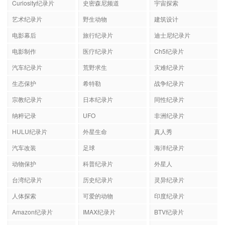
Curiosity纪录片
史密森尼频道
宇宙探索
艺术纪录片
野生动物
建筑设计
电影幕后
旅行纪录片
迪士尼纪录片
电影制作
医疗纪录片
Ch5纪录片
汽车纪录片
荒野求生
灾难纪录片
生态保护
希特勒
战争纪录片
宗教纪录片
日本纪录片
同性纪录片
纳粹记录
UFO
非洲纪录片
HULU纪录片
外星生命
真人秀
汽车改装
足球
海洋纪录片
动物保护
科普纪录片
外星人
台湾纪录片
历史纪录片
灵异纪录片
人体探索
可爱的动物
印度纪录片
Amazon纪录片
IMAX纪录片
BTV纪录片