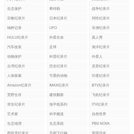
生态保护
希特勒
战争纪录片
宗教纪录片
日本纪录片
同性纪录片
纳粹记录
UFO
非洲纪录片
HULU纪录片
外星生命
真人秀
汽车改装
足球
海洋纪录片
动物保护
科普纪录片
外星人
台湾纪录片
历史纪录片
灵异纪录片
人体探索
可爱的动物
印度纪录片
Amazon纪录片
IMAX纪录片
BTV纪录片
荒野生存
建筑翻新
飞机纪录片
求生纪录片
地平线系列
ITV纪录片
艺术家
科学频道
自然世界
生态地理
生态系统
PBS NOVA
西班牙纪录片
不明飞行物
英国历史