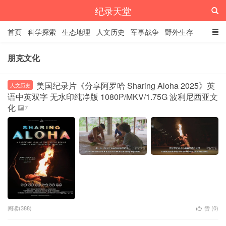
纪录天堂
首页
科学探索
生态地理
人文历史
军事战争
野外生存
经典纪录
4K纪录片
精品资源
朋克文化
美国纪录片《分享阿罗哈 Sharing Aloha 2025》英
人文历史
语中英双字 无水印纯净版 1080P/MKV/1.75G 波利尼西亚文
化
7
阅读(388)
赞 (
0
)