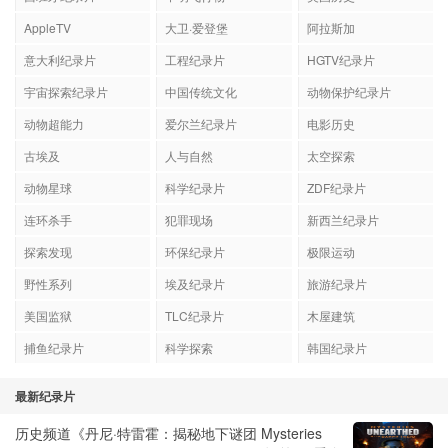
AppleTV
大卫·爱登堡
阿拉斯加
意大利纪录片
工程纪录片
HGTV纪录片
宇宙探索纪录片
中国传统文化
动物保护纪录片
动物超能力
爱尔兰纪录片
电影历史
古埃及
人与自然
太空探索
动物星球
科学纪录片
ZDF纪录片
连环杀手
犯罪现场
新西兰纪录片
探索发现
环保纪录片
极限运动
野性系列
埃及纪录片
旅游纪录片
美国监狱
TLC纪录片
木屋建筑
捕鱼纪录片
科学探索
韩国纪录片
最新纪录片
历史频道《丹尼·特雷霍：揭秘地下谜团 Mysteries