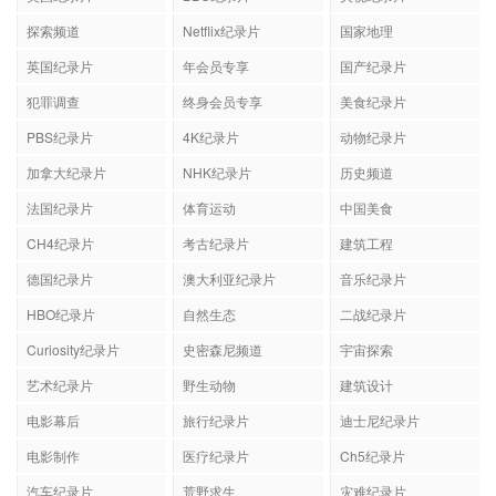
探索频道
Netflix纪录片
国家地理
英国纪录片
年会员专享
国产纪录片
犯罪调查
终身会员专享
美食纪录片
PBS纪录片
4K纪录片
动物纪录片
加拿大纪录片
NHK纪录片
历史频道
法国纪录片
体育运动
中国美食
CH4纪录片
考古纪录片
建筑工程
德国纪录片
澳大利亚纪录片
音乐纪录片
HBO纪录片
自然生态
二战纪录片
Curiosity纪录片
史密森尼频道
宇宙探索
艺术纪录片
野生动物
建筑设计
电影幕后
旅行纪录片
迪士尼纪录片
电影制作
医疗纪录片
Ch5纪录片
汽车纪录片
荒野求生
灾难纪录片