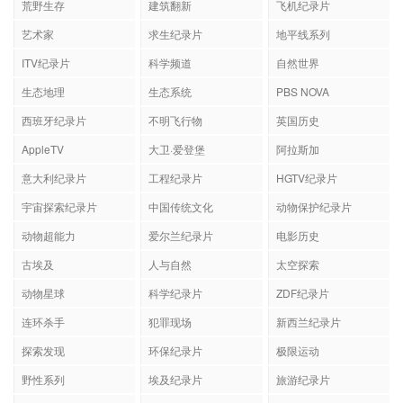
荒野生存
建筑翻新
飞机纪录片
艺术家
求生纪录片
地平线系列
ITV纪录片
科学频道
自然世界
生态地理
生态系统
PBS NOVA
西班牙纪录片
不明飞行物
英国历史
AppleTV
大卫·爱登堡
阿拉斯加
意大利纪录片
工程纪录片
HGTV纪录片
宇宙探索纪录片
中国传统文化
动物保护纪录片
动物超能力
爱尔兰纪录片
电影历史
古埃及
人与自然
太空探索
动物星球
科学纪录片
ZDF纪录片
连环杀手
犯罪现场
新西兰纪录片
探索发现
环保纪录片
极限运动
野性系列
埃及纪录片
旅游纪录片