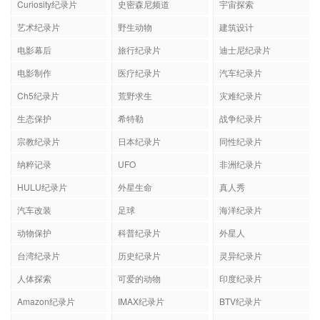
Curiosity纪录片
史密森尼频道
宇宙探索
艺术纪录片
野生动物
建筑设计
电影幕后
旅行纪录片
迪士尼纪录片
电影制作
医疗纪录片
汽车纪录片
Ch5纪录片
荒野求生
灾难纪录片
生态保护
希特勒
战争纪录片
宗教纪录片
日本纪录片
同性纪录片
纳粹记录
UFO
非洲纪录片
HULU纪录片
外星生命
真人秀
汽车改装
足球
海洋纪录片
动物保护
科普纪录片
外星人
台湾纪录片
历史纪录片
灵异纪录片
人体探索
可爱的动物
印度纪录片
Amazon纪录片
IMAX纪录片
BTV纪录片