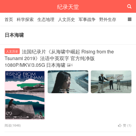
纪录天堂
首页
科学探索
生态地理
人文历史
军事战争
野外生存
经典纪录
4K纪录片
精品资源
日本海啸
法国纪录片《从海啸中崛起 Rising from the
人文历史
Tsunami 2019》法语中英双字 官方纯净版
1080P/MKV/3.05G 日本海啸
6
阅读(1646)
赞 (
1
)