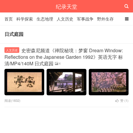
纪录天堂
首页
科学探索
生态地理
人文历史
军事战争
野外生存
经典纪录
4K纪录片
精品资源
日式庭园
史密森尼频道《禅院秘境：梦窗 Dream Window:
人文历史
Reflections on the Japanese Garden 1992》英语无字 标
清/MP4/140M 日式庭园
4
阅读(1832)
赞 (
1
)