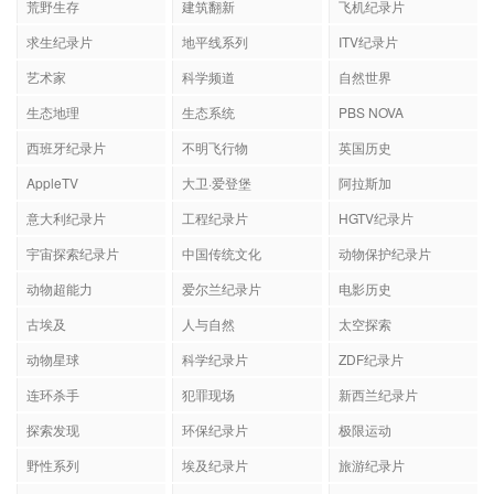
荒野生存
建筑翻新
飞机纪录片
求生纪录片
地平线系列
ITV纪录片
艺术家
科学频道
自然世界
生态地理
生态系统
PBS NOVA
西班牙纪录片
不明飞行物
英国历史
AppleTV
大卫·爱登堡
阿拉斯加
意大利纪录片
工程纪录片
HGTV纪录片
宇宙探索纪录片
中国传统文化
动物保护纪录片
动物超能力
爱尔兰纪录片
电影历史
古埃及
人与自然
太空探索
动物星球
科学纪录片
ZDF纪录片
连环杀手
犯罪现场
新西兰纪录片
探索发现
环保纪录片
极限运动
野性系列
埃及纪录片
旅游纪录片