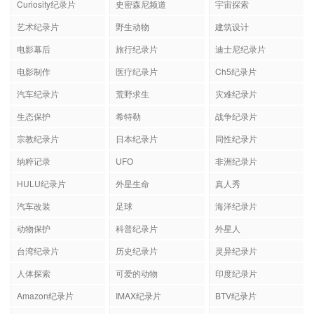
Curiosity纪录片
史密森尼频道
宇宙探索
艺术纪录片
野生动物
建筑设计
电影幕后
旅行纪录片
迪士尼纪录片
电影制作
医疗纪录片
Ch5纪录片
汽车纪录片
荒野求生
灾难纪录片
生态保护
希特勒
战争纪录片
宗教纪录片
日本纪录片
同性纪录片
纳粹记录
UFO
非洲纪录片
HULU纪录片
外星生命
真人秀
汽车改装
足球
海洋纪录片
动物保护
科普纪录片
外星人
台湾纪录片
历史纪录片
灵异纪录片
人体探索
可爱的动物
印度纪录片
Amazon纪录片
IMAX纪录片
BTV纪录片