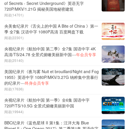
of Secrets - Secret Underground》英语无字
720P/MKV/1.21G 揭秘美国地秘密建筑
阅读(14701)
央美食纪录片《舌尖上的中国 A Bite of China 》第一
季 全7集 汉语中字 1080P高清 百度网盘下载
阅读(22301)
央视纪录片《航拍中国 第二季》全7集 国语中字 4K
高清/TS/24.78 全景式俯瞰美丽新中国---
年会员专享
阅读(25140)
美国纪录片《夜与雾 Nuit et brouillard/Night and Fog
1955》英语中字 1080P/MKV/3.27G 纳粹集中营暴行
的纪录片---
终身会员专享
阅读(17636)
央视纪录片《航拍中国 第一季》全6集 国语中字
720P/TS/10.5G 全景式俯瞰美丽新中国
阅读(19944)
BBC纪录片《蓝色星球 II 第1集：汪洋大海 Blue
Planet II：One Ocean 2017》第二季第1集 英语中字