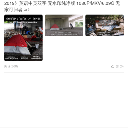
2019》英语中英双字 无水印纯净版 1080P/MKV/6.09G 无
家可归者
6
阅读(860)
赞 (
0
)