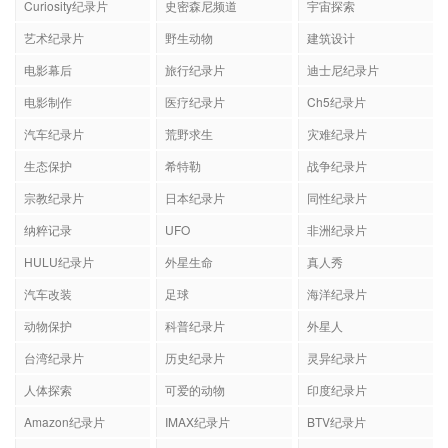
Curiosity纪录片
史密森尼频道
宇宙探索
艺术纪录片
野生动物
建筑设计
电影幕后
旅行纪录片
迪士尼纪录片
电影制作
医疗纪录片
Ch5纪录片
汽车纪录片
荒野求生
灾难纪录片
生态保护
希特勒
战争纪录片
宗教纪录片
日本纪录片
同性纪录片
纳粹记录
UFO
非洲纪录片
HULU纪录片
外星生命
真人秀
汽车改装
足球
海洋纪录片
动物保护
科普纪录片
外星人
台湾纪录片
历史纪录片
灵异纪录片
人体探索
可爱的动物
印度纪录片
Amazon纪录片
IMAX纪录片
BTV纪录片