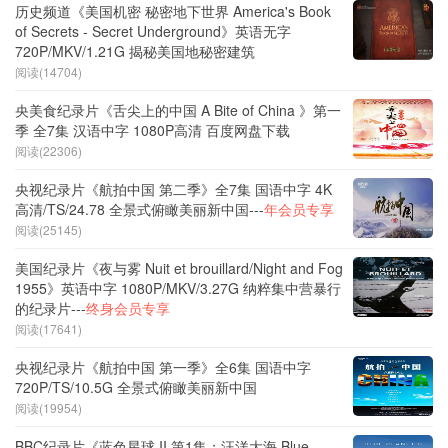
历史频道《美国机密 秘密地下世界 America's Book
of Secrets - Secret Underground》英语无字
720P/MKV/1.21G 揭秘美国地秘密建筑
阅读(14704)
央美食纪录片《舌尖上的中国 A Bite of China 》第一
季 全7集 汉语中字 1080P高清 百度网盘下载
阅读(22306)
央视纪录片《航拍中国 第二季》全7集 国语中字 4K
高清/TS/24.78 全景式俯瞰美丽新中国---
年会员专享
阅读(25145)
美国纪录片《夜与雾 Nuit et brouillard/Night and Fog
1955》英语中字 1080P/MKV/3.27G 纳粹集中营暴行
的纪录片---
终身会员专享
阅读(17641)
央视纪录片《航拍中国 第一季》全6集 国语中字
720P/TS/10.5G 全景式俯瞰美丽新中国
阅读(19954)
BBC纪录片《蓝色星球 II 第1集：汪洋大海 Blue