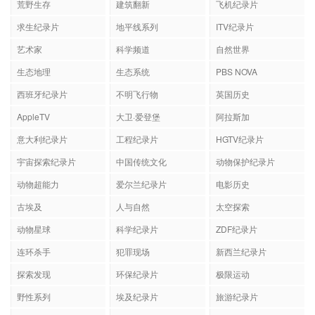
荒野生存
建筑翻新
飞机纪录片
求生纪录片
地平线系列
ITV纪录片
艺术家
科学频道
自然世界
生态地理
生态系统
PBS NOVA
西班牙纪录片
不明飞行物
英国历史
AppleTV
大卫·爱登堡
阿拉斯加
意大利纪录片
工程纪录片
HGTV纪录片
宇宙探索纪录片
中国传统文化
动物保护纪录片
动物超能力
爱尔兰纪录片
电影历史
古埃及
人与自然
太空探索
动物星球
科学纪录片
ZDF纪录片
连环杀手
犯罪现场
新西兰纪录片
探索发现
环保纪录片
极限运动
野性系列
埃及纪录片
旅游纪录片