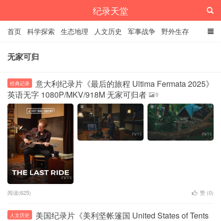
纪录天堂
首页
科学探索
生态地理
人文历史
军事战争
野外生存
经典纪录
4K纪录片
精品资源
无家可归
意大利纪录片《最后的旅程 Ultima Fermata 2025》
经典记录
英语无字 1080P/MKV/918M 无家可归者
8
阅读(625)
赞 (
0
)
美国纪录片《美利坚帐篷国 United States of Tents
人文历史