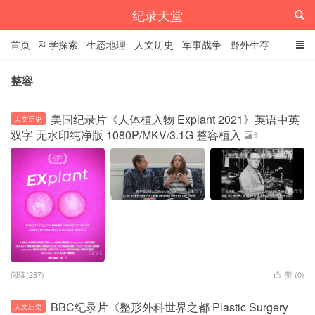
纪录天堂
首页
科学探索
生态地理
人文历史
军事战争
野外生存
经典纪录
4K纪录片
精品资源
整容
美国纪录片《人体植入物 Explant 2021》英语中英
人文历史
双字 无水印纯净版 1080P/MKV/3.1G 整容植入
6
阅读(287)
赞 (
0
)
BBC纪录片《整形外科世界之都 Plastic Surgery
人文历史