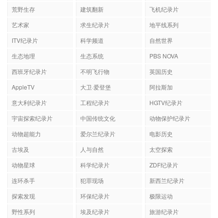
荒野生存
建筑翻新
飞机纪录片
艺术家
求生纪录片
地平线系列
ITV纪录片
科学频道
自然世界
生态地理
生态系统
PBS NOVA
西班牙纪录片
不明飞行物
英国历史
AppleTV
大卫·爱登堡
阿拉斯加
意大利纪录片
工程纪录片
HGTV纪录片
宇宙探索纪录片
中国传统文化
动物保护纪录片
动物超能力
爱尔兰纪录片
电影历史
古埃及
人与自然
太空探索
动物星球
科学纪录片
ZDF纪录片
连环杀手
犯罪现场
新西兰纪录片
探索发现
环保纪录片
极限运动
野性系列
埃及纪录片
旅游纪录片