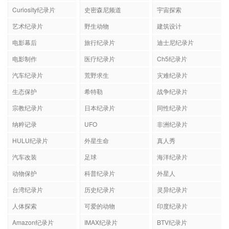
Curiosity纪录片
史密森尼频道
宇宙探索
艺术纪录片
野生动物
建筑设计
电影幕后
旅行纪录片
迪士尼纪录片
电影制作
医疗纪录片
Ch5纪录片
汽车纪录片
荒野求生
灾难纪录片
生态保护
希特勒
战争纪录片
宗教纪录片
日本纪录片
同性纪录片
纳粹记录
UFO
非洲纪录片
HULU纪录片
外星生命
真人秀
汽车改装
足球
海洋纪录片
动物保护
科普纪录片
外星人
台湾纪录片
历史纪录片
灵异纪录片
人体探索
可爱的动物
印度纪录片
Amazon纪录片
IMAX纪录片
BTV纪录片