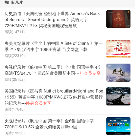
热门纪录片
历史频道《美国机密 秘密地下世界 America's Book
of Secrets - Secret Underground》英语无字
720P/MKV/1.21G 揭秘美国地秘密建筑
阅读(14711)
央美食纪录片《舌尖上的中国 A Bite of China 》第一
季 全7集 汉语中字 1080P高清 百度网盘下载
阅读(22310)
央视纪录片《航拍中国 第二季》全7集 国语中字 4K
高清/TS/24.78 全景式俯瞰美丽新中国---
年会员专享
阅读(25152)
美国纪录片《夜与雾 Nuit et brouillard/Night and Fog
1955》英语中字 1080P/MKV/3.27G 纳粹集中营暴行
的纪录片---
终身会员专享
阅读(17646)
央视纪录片《航拍中国 第一季》全6集 国语中字
720P/TS/10.5G 全景式俯瞰美丽新中国
阅读(19958)