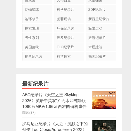
动物星球
科学纪录片
ZDF纪录片
连环杀手
犯罪现场
新西兰纪录片
探索发现
环保纪录片
极限运动
野性系列
埃及纪录片
旅游纪录片
美国监狱
TLC纪录片
木屋建筑
捕鱼纪录片
科学探索
韩国纪录片
最新纪录片
ABC纪录片《天空之王 Skyking
2026》英语中英双字 无水印纯净版
1080P/MKV/1.66G 西雅图偷机事件
阅读(37)
罗马尼亚纪录片《太近：沉默之下的
创伤 Too Close/Apropierea 2022》