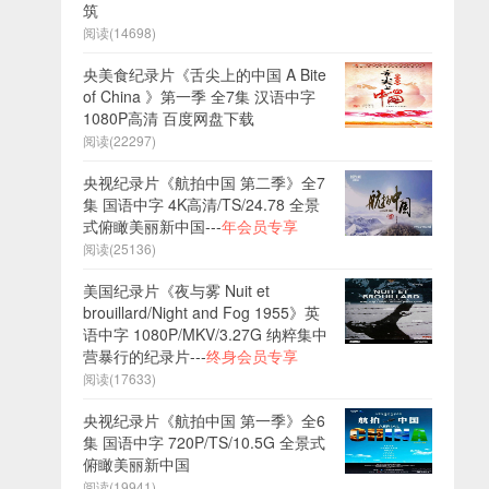
筑
阅读(14698)
央美食纪录片《舌尖上的中国 A Bite
of China 》第一季 全7集 汉语中字
1080P高清 百度网盘下载
阅读(22297)
央视纪录片《航拍中国 第二季》全7
集 国语中字 4K高清/TS/24.78 全景
式俯瞰美丽新中国---
年会员专享
阅读(25136)
美国纪录片《夜与雾 Nuit et
brouillard/Night and Fog 1955》英
语中字 1080P/MKV/3.27G 纳粹集中
营暴行的纪录片---
终身会员专享
阅读(17633)
央视纪录片《航拍中国 第一季》全6
集 国语中字 720P/TS/10.5G 全景式
俯瞰美丽新中国
阅读(19941)