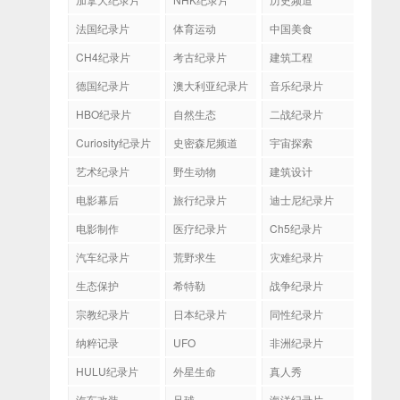
法国纪录片
体育运动
中国美食
CH4纪录片
考古纪录片
建筑工程
德国纪录片
澳大利亚纪录片
音乐纪录片
HBO纪录片
自然生态
二战纪录片
Curiosity纪录片
史密森尼频道
宇宙探索
艺术纪录片
野生动物
建筑设计
电影幕后
旅行纪录片
迪士尼纪录片
电影制作
医疗纪录片
Ch5纪录片
汽车纪录片
荒野求生
灾难纪录片
生态保护
希特勒
战争纪录片
宗教纪录片
日本纪录片
同性纪录片
纳粹记录
UFO
非洲纪录片
HULU纪录片
外星生命
真人秀
汽车改装
足球
海洋纪录片