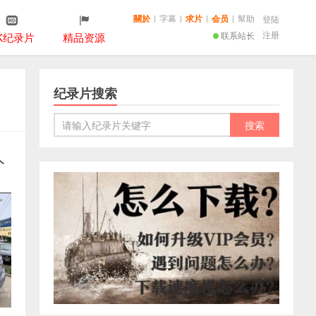
關於
|
字幕
|
求片
|
会员
|
幫助
登陆
注册
联系站长
K纪录片
精品资源
纪录片搜索
人