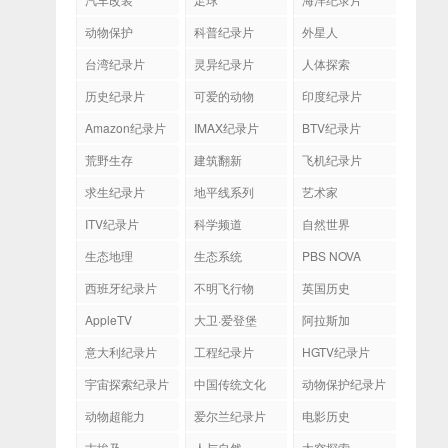
动物保护
科普纪录片
外星人
台湾纪录片
灵异纪录片
人体探索
历史纪录片
可爱的动物
印度纪录片
Amazon纪录片
IMAX纪录片
BTV纪录片
荒野生存
建筑翻新
飞机纪录片
求生纪录片
地平线系列
艺术家
ITV纪录片
科学频道
自然世界
生态地理
生态系统
PBS NOVA
西班牙纪录片
不明飞行物
英国历史
AppleTV
大卫·爱登堡
阿拉斯加
意大利纪录片
工程纪录片
HGTV纪录片
宇宙探索纪录片
中国传统文化
动物保护纪录片
动物超能力
爱尔兰纪录片
电影历史
古埃及
人与自然
太空探索