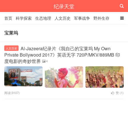
纪录天堂
首页
科学探索
生态地理
人文历史
军事战争
野外生存
经典纪录
4K纪录片
精品资源
宝莱坞
Al-Jazeera纪录片《我自己的宝莱坞 My Own
人文历史
Private Bollywood 2017》英语无字 720P/MKV/889MB 印
度电影的奇妙世界
4
阅读(3107)
赞 (
1
)