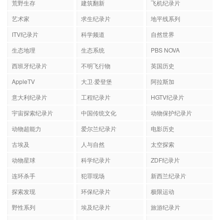
荒野生存
建筑翻新
飞机纪录片
艺术家
求生纪录片
地平线系列
ITV纪录片
科学频道
自然世界
生态地理
生态系统
PBS NOVA
西班牙纪录片
不明飞行物
英国历史
AppleTV
大卫·爱登堡
阿拉斯加
意大利纪录片
工程纪录片
HGTV纪录片
宇宙探索纪录片
中国传统文化
动物保护纪录片
动物超能力
爱尔兰纪录片
电影历史
古埃及
人与自然
太空探索
动物星球
科学纪录片
ZDF纪录片
连环杀手
犯罪现场
新西兰纪录片
探索发现
环保纪录片
极限运动
野性系列
埃及纪录片
旅游纪录片