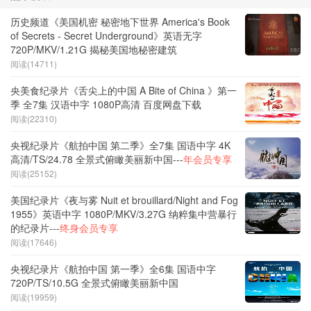
历史频道《美国机密 秘密地下世界 America's Book
of Secrets - Secret Underground》英语无字
720P/MKV/1.21G 揭秘美国地秘密建筑
阅读(14711)
央美食纪录片《舌尖上的中国 A Bite of China 》第一
季 全7集 汉语中字 1080P高清 百度网盘下载
阅读(22310)
央视纪录片《航拍中国 第二季》全7集 国语中字 4K
高清/TS/24.78 全景式俯瞰美丽新中国---
年会员专享
阅读(25152)
美国纪录片《夜与雾 Nuit et brouillard/Night and Fog
1955》英语中字 1080P/MKV/3.27G 纳粹集中营暴行
的纪录片---
终身会员专享
阅读(17646)
央视纪录片《航拍中国 第一季》全6集 国语中字
720P/TS/10.5G 全景式俯瞰美丽新中国
阅读(19959)