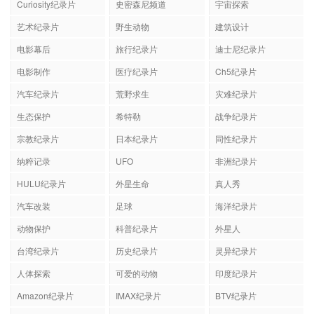
Curiosity纪录片
史密森尼频道
宇宙探索
艺术纪录片
野生动物
建筑设计
电影幕后
旅行纪录片
迪士尼纪录片
电影制作
医疗纪录片
Ch5纪录片
汽车纪录片
荒野求生
灾难纪录片
生态保护
希特勒
战争纪录片
宗教纪录片
日本纪录片
同性纪录片
纳粹记录
UFO
非洲纪录片
HULU纪录片
外星生命
真人秀
汽车改装
足球
海洋纪录片
动物保护
科普纪录片
外星人
台湾纪录片
历史纪录片
灵异纪录片
人体探索
可爱的动物
印度纪录片
Amazon纪录片
IMAX纪录片
BTV纪录片