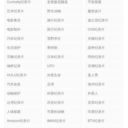
Curiosity纪录片
史密森尼频道
宇宙探索
艺术纪录片
野生动物
建筑设计
电影幕后
旅行纪录片
迪士尼纪录片
电影制作
医疗纪录片
Ch5纪录片
汽车纪录片
荒野求生
灾难纪录片
生态保护
希特勒
战争纪录片
宗教纪录片
日本纪录片
同性纪录片
纳粹记录
UFO
非洲纪录片
HULU纪录片
外星生命
真人秀
汽车改装
足球
海洋纪录片
动物保护
科普纪录片
外星人
台湾纪录片
历史纪录片
灵异纪录片
人体探索
可爱的动物
印度纪录片
Amazon纪录片
IMAX纪录片
BTV纪录片