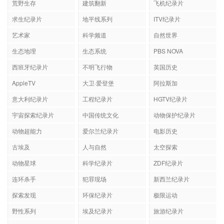
荒野生存
建筑翻新
飞机纪录片
求生纪录片
地平线系列
ITV纪录片
艺术家
科学频道
自然世界
生态地理
生态系统
PBS NOVA
西班牙纪录片
不明飞行物
英国历史
AppleTV
大卫·爱登堡
阿拉斯加
意大利纪录片
工程纪录片
HGTV纪录片
宇宙探索纪录片
中国传统文化
动物保护纪录片
动物超能力
爱尔兰纪录片
电影历史
古埃及
人与自然
太空探索
动物星球
科学纪录片
ZDF纪录片
连环杀手
犯罪现场
新西兰纪录片
探索发现
环保纪录片
极限运动
野性系列
埃及纪录片
旅游纪录片