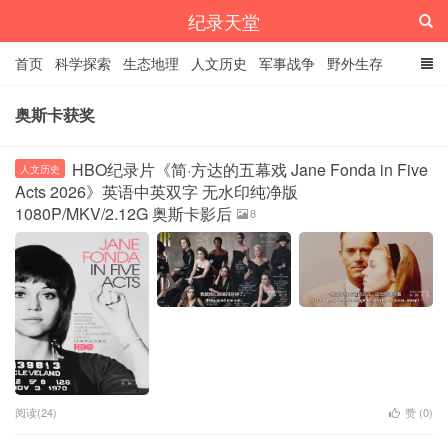
纪录天堂
首页
科学探索
生态地理
人文历史
军事战争
野外生存
经典纪录
4K纪录片
精品资源
奥斯卡获奖
HBO纪录片《简·方达的五幕戏 Jane Fonda in Five
人文历史
Acts 2026》英语中英双字 无水印纯净版
1080P/MKV/2.12G 奥斯卡影后
8
阅读(24)
赞 (
0
)