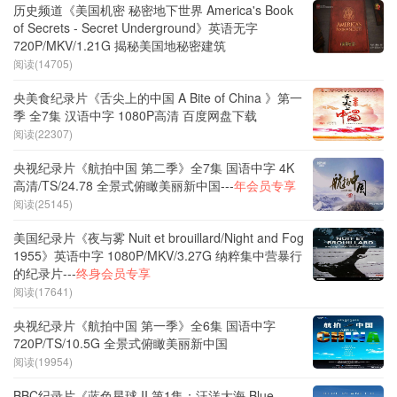
历史频道《美国机密 秘密地下世界 America's Book
of Secrets - Secret Underground》英语无字
720P/MKV/1.21G 揭秘美国地秘密建筑
阅读(14705)
央美食纪录片《舌尖上的中国 A Bite of China 》第一
季 全7集 汉语中字 1080P高清 百度网盘下载
阅读(22307)
央视纪录片《航拍中国 第二季》全7集 国语中字 4K
高清/TS/24.78 全景式俯瞰美丽新中国---
年会员专享
阅读(25145)
美国纪录片《夜与雾 Nuit et brouillard/Night and Fog
1955》英语中字 1080P/MKV/3.27G 纳粹集中营暴行
的纪录片---
终身会员专享
阅读(17641)
央视纪录片《航拍中国 第一季》全6集 国语中字
720P/TS/10.5G 全景式俯瞰美丽新中国
阅读(19954)
BBC纪录片《蓝色星球 II 第1集：汪洋大海 Blue