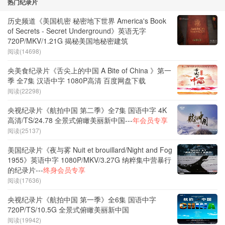
热门纪录片
历史频道《美国机密 秘密地下世界 America's Book
of Secrets - Secret Underground》英语无字
720P/MKV/1.21G 揭秘美国地秘密建筑
阅读(14698)
央美食纪录片《舌尖上的中国 A Bite of China 》第一
季 全7集 汉语中字 1080P高清 百度网盘下载
阅读(22298)
央视纪录片《航拍中国 第二季》全7集 国语中字 4K
高清/TS/24.78 全景式俯瞰美丽新中国---
年会员专享
阅读(25137)
美国纪录片《夜与雾 Nuit et brouillard/Night and Fog
1955》英语中字 1080P/MKV/3.27G 纳粹集中营暴行
的纪录片---
终身会员专享
阅读(17636)
央视纪录片《航拍中国 第一季》全6集 国语中字
720P/TS/10.5G 全景式俯瞰美丽新中国
阅读(19942)