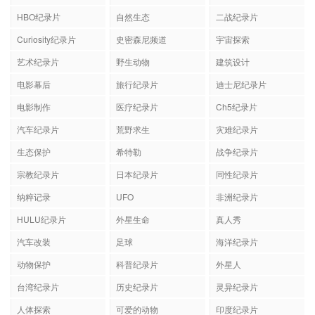
HBO纪录片
自然生态
二战纪录片
Curiosity纪录片
史密森尼频道
宇宙探索
艺术纪录片
野生动物
建筑设计
电影幕后
旅行纪录片
迪士尼纪录片
电影制作
医疗纪录片
Ch5纪录片
汽车纪录片
荒野求生
灾难纪录片
生态保护
希特勒
战争纪录片
宗教纪录片
日本纪录片
同性纪录片
纳粹记录
UFO
非洲纪录片
HULU纪录片
外星生命
真人秀
汽车改装
足球
海洋纪录片
动物保护
科普纪录片
外星人
台湾纪录片
历史纪录片
灵异纪录片
人体探索
可爱的动物
印度纪录片