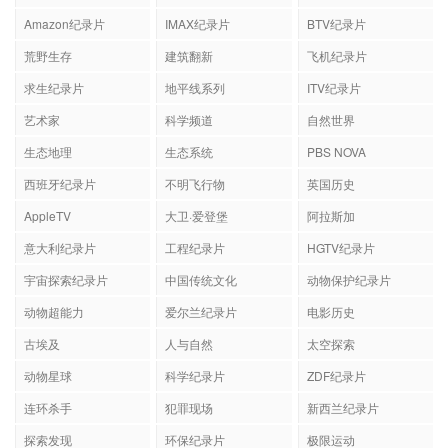
Amazon纪录片
IMAX纪录片
BTV纪录片
荒野生存
建筑翻新
飞机纪录片
求生纪录片
地平线系列
ITV纪录片
艺术家
科学频道
自然世界
生态地理
生态系统
PBS NOVA
西班牙纪录片
不明飞行物
英国历史
AppleTV
大卫·爱登堡
阿拉斯加
意大利纪录片
工程纪录片
HGTV纪录片
宇宙探索纪录片
中国传统文化
动物保护纪录片
动物超能力
爱尔兰纪录片
电影历史
古埃及
人与自然
太空探索
动物星球
科学纪录片
ZDF纪录片
连环杀手
犯罪现场
新西兰纪录片
探索发现
环保纪录片
极限运动