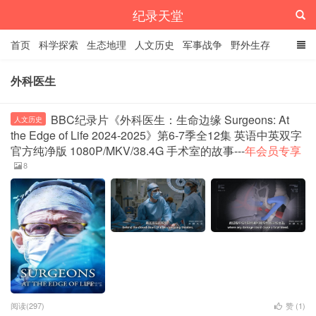
纪录天堂
首页
科学探索
生态地理
人文历史
军事战争
野外生存
经典纪录
4K纪录片
精品资源
外科医生
BBC纪录片《外科医生：生命边缘 Surgeons: At
人文历史
the Edge of Life 2024-2025》第6-7季全12集 英语中英双字
官方纯净版 1080P/MKV/38.4G 手术室的故事---
年会员专享
8
阅读(297)
赞 (
1
)