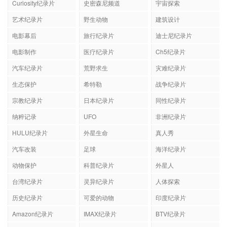
Curiosity纪录片
史密森尼频道
宇宙探索
艺术纪录片
野生动物
建筑设计
电影幕后
旅行纪录片
迪士尼纪录片
电影制作
医疗纪录片
Ch5纪录片
汽车纪录片
荒野求生
灾难纪录片
生态保护
希特勒
战争纪录片
宗教纪录片
日本纪录片
同性纪录片
纳粹记录
UFO
非洲纪录片
HULU纪录片
外星生命
真人秀
汽车改装
足球
海洋纪录片
动物保护
科普纪录片
外星人
台湾纪录片
灵异纪录片
人体探索
历史纪录片
可爱的动物
印度纪录片
Amazon纪录片
IMAX纪录片
BTV纪录片