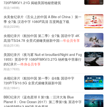
720P/MKV/1.21G 揭秘美国地秘密建筑
阅读(14698)
央美食纪录片《舌尖上的中国 A Bite of China 》第一
季 全7集 汉语中字 1080P高清 百度网盘下载
阅读(22296)
央视纪录片《航拍中国 第二季》全7集 国语中字 4K
高清/TS/24.78 全景式俯瞰美丽新中国---
年会员专享
阅读(25136)
美国纪录片《夜与雾 Nuit et brouillard/Night and Fog
1955》英语中字 1080P/MKV/3.27G 纳粹集中营暴行
的纪录片---
终身会员专享
阅读(17633)
央视纪录片《航拍中国 第一季》全6集 国语中字
720P/TS/10.5G 全景式俯瞰美丽新中国
阅读(19941)
BBC纪录片《蓝色星球 II 第1集：汪洋大海 Blue
Planet II：One Ocean 2017》第二季第1集 英语中字
1080P/MP4/3.89GB 蓝色星球