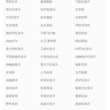
荒野生存
建筑翻新
飞机纪录片
求生纪录片
地平线系列
艺术家
ITV纪录片
科学频道
自然世界
生态地理
生态系统
PBS NOVA
西班牙纪录片
不明飞行物
英国历史
AppleTV
大卫·爱登堡
阿拉斯加
意大利纪录片
工程纪录片
HGTV纪录片
宇宙探索纪录片
中国传统文化
动物保护纪录片
动物超能力
爱尔兰纪录片
电影历史
古埃及
人与自然
太空探索
动物星球
科学纪录片
ZDF纪录片
连环杀手
犯罪现场
新西兰纪录片
探索发现
环保纪录片
极限运动
野性系列
埃及纪录片
旅游纪录片