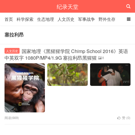
纪录天堂
首页
科学探索
生态地理
人文历史
军事战争
野外生存
经典纪录
4K纪录片
精品资源
塞拉利昂
国家地理《黑猩猩学院 Chimp School 2016》英语
人文历史
中英双字 1080P/MP4/1.9G 塞拉利昂黑猩猩
8
阅读(669)
赞 (
0
)