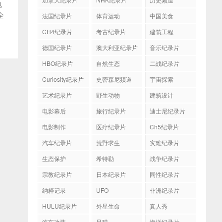
电
全
法国纪录片
体育运动
中国美食
CH4纪录片
考古纪录片
建筑工程
德国纪录片
澳大利亚纪录片
音乐纪录片
HBO纪录片
自然生态
二战纪录片
Curiosity纪录片
史密森尼频道
宇宙探索
艺术纪录片
野生动物
建筑设计
电影幕后
旅行纪录片
迪士尼纪录片
电影制作
医疗纪录片
Ch5纪录片
汽车纪录片
荒野求生
灾难纪录片
生态保护
希特勒
战争纪录片
宗教纪录片
日本纪录片
同性纪录片
纳粹记录
UFO
非洲纪录片
HULU纪录片
外星生命
真人秀
汽车改装
足球
海洋纪录片