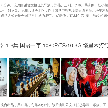
30分钟。该片由谢君文担任总导演，郑燕、王刚、李玲、蔡志刚、杜小
巴州、阿克苏、克州兵团等地区，以全景的电视视听语言真实呈现塔里木
像的方式走进全国乃至世界的眼帘。 优酷版，有水印 第1集：源起 帕米
》1-6集 国语中字 1080P/TS/10.3G 塔里木河
由新疆电视台出品，共16集，每集30分钟。该片由谢君文担任总导演，郑燕、王