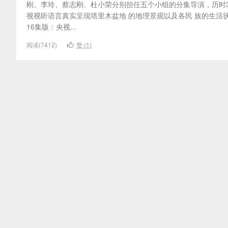
刚、李玲、蔡志刚、杜小荣分别担任五个小组的分集导演，历时
视视听语言真实呈现塔里木盆地 的地理景观以及各民 族的生活
16集版：央视...
阅读(7412)
赞 (
1
)