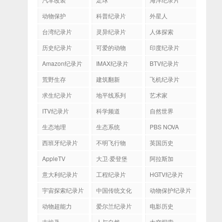
动物保护
科普纪录片
外星人
台湾纪录片
灵异纪录片
人体探索
历史纪录片
可爱的动物
印度纪录片
Amazon纪录片
IMAX纪录片
BTV纪录片
荒野生存
建筑翻新
飞机纪录片
求生纪录片
地平线系列
艺术家
ITV纪录片
科学频道
自然世界
生态地理
生态系统
PBS NOVA
西班牙纪录片
不明飞行物
英国历史
AppleTV
大卫·爱登堡
阿拉斯加
意大利纪录片
工程纪录片
HGTV纪录片
宇宙探索纪录片
中国传统文化
动物保护纪录片
动物超能力
爱尔兰纪录片
电影历史
古埃及
人与自然
太空探索