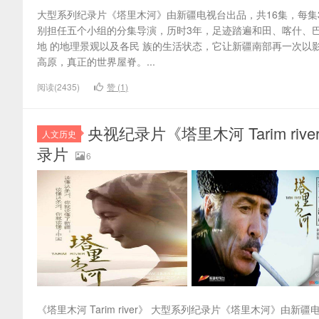
大型系列纪录片《塔里木河》由新疆电视台出品，共16集，每集
别担任五个小组的分集导演，历时3年，足迹踏遍和田、喀什、
地 的地理景观以及各民 族的生活状态，它让新疆南部再一次以影
高原，真正的世界屋脊。...
阅读(2435)
赞 (
1
)
央视纪录片《塔里木河 Tarim river
人文历史
录片
6
《塔里木河 Tarim river》 大型系列纪录片《塔里木河》