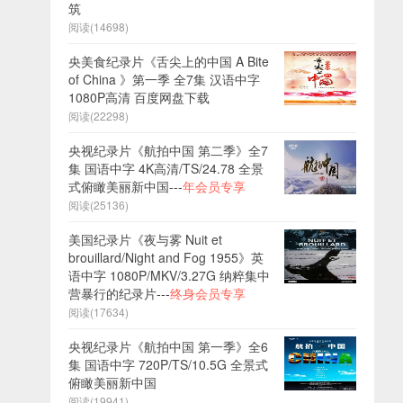
筑
阅读(14698)
央美食纪录片《舌尖上的中国 A Bite
of China 》第一季 全7集 汉语中字
1080P高清 百度网盘下载
阅读(22298)
央视纪录片《航拍中国 第二季》全7
集 国语中字 4K高清/TS/24.78 全景
式俯瞰美丽新中国---
年会员专享
阅读(25136)
美国纪录片《夜与雾 Nuit et
brouillard/Night and Fog 1955》英
语中字 1080P/MKV/3.27G 纳粹集中
营暴行的纪录片---
终身会员专享
阅读(17634)
央视纪录片《航拍中国 第一季》全6
集 国语中字 720P/TS/10.5G 全景式
俯瞰美丽新中国
阅读(19941)