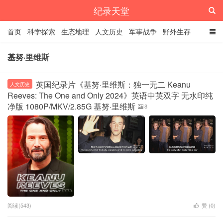
纪录天堂
首页
科学探索
生态地理
人文历史
军事战争
野外生存
经典纪录
4K纪录片
精品资源
基努·里维斯
英国纪录片《基努·里维斯：独一无二 Keanu
人文历史
Reeves: The One and Only 2024》英语中英双字 无水印纯
净版 1080P/MKV/2.85G 基努·里维斯
8
阅读(543)
赞 (
0
)