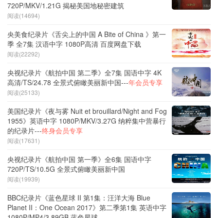
720P/MKV/1.21G 揭秘美国地秘密建筑
阅读(14694)
央美食纪录片《舌尖上的中国 A Bite of China 》第一
季 全7集 汉语中字 1080P高清 百度网盘下载
阅读(22292)
央视纪录片《航拍中国 第二季》全7集 国语中字 4K
高清/TS/24.78 全景式俯瞰美丽新中国---
年会员专享
阅读(25133)
美国纪录片《夜与雾 Nuit et brouillard/Night and Fog
1955》英语中字 1080P/MKV/3.27G 纳粹集中营暴行
的纪录片---
终身会员专享
阅读(17631)
央视纪录片《航拍中国 第一季》全6集 国语中字
720P/TS/10.5G 全景式俯瞰美丽新中国
阅读(19939)
BBC纪录片《蓝色星球 II 第1集：汪洋大海 Blue
Planet II：One Ocean 2017》第二季第1集 英语中字
1080P/MP4/3.89GB 蓝色星球