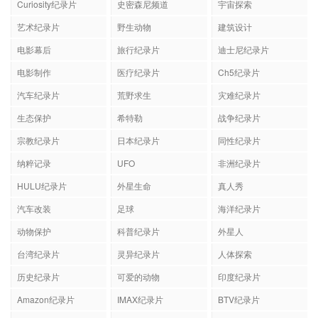
Curiosity纪录片
史密森尼频道
宇宙探索
艺术纪录片
野生动物
建筑设计
电影幕后
旅行纪录片
迪士尼纪录片
电影制作
医疗纪录片
Ch5纪录片
汽车纪录片
荒野求生
灾难纪录片
生态保护
希特勒
战争纪录片
宗教纪录片
日本纪录片
同性纪录片
纳粹记录
UFO
非洲纪录片
HULU纪录片
外星生命
真人秀
汽车改装
足球
海洋纪录片
动物保护
科普纪录片
外星人
台湾纪录片
灵异纪录片
人体探索
历史纪录片
可爱的动物
印度纪录片
Amazon纪录片
IMAX纪录片
BTV纪录片