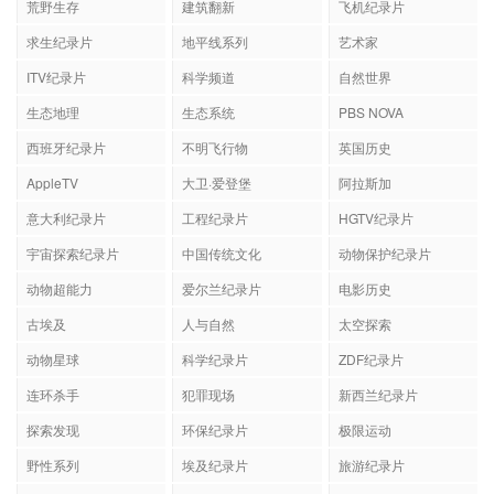
荒野生存
建筑翻新
飞机纪录片
求生纪录片
地平线系列
艺术家
ITV纪录片
科学频道
自然世界
生态地理
生态系统
PBS NOVA
西班牙纪录片
不明飞行物
英国历史
AppleTV
大卫·爱登堡
阿拉斯加
意大利纪录片
工程纪录片
HGTV纪录片
宇宙探索纪录片
中国传统文化
动物保护纪录片
动物超能力
爱尔兰纪录片
电影历史
古埃及
人与自然
太空探索
动物星球
科学纪录片
ZDF纪录片
连环杀手
犯罪现场
新西兰纪录片
探索发现
环保纪录片
极限运动
野性系列
埃及纪录片
旅游纪录片