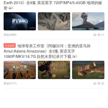
Earth 2013》全9集 英语英字 720P/MP4/5.43GB 地球的秘
密
8
阅读(4936)
赞 (
1
)
地球母亲工作室《阿穆尔河：亚洲的亚马孙
生态地理
Amur:Asiens Amazonas》全3集 英语无字
1080P/MKV/16.7G 自然水景纪录片下载
5
阅读(5171)
赞 (
2
)