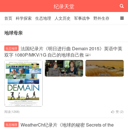
纪录天堂
首页
科学探索
生态地理
人文历史
军事战争
野外生存
经典纪录
4K纪录片
精品资源
地球母亲
法国纪录片《明日进行曲 Demain 2015》英语中英
生态地理
双字 1080P/MKV/1G 自己的地球自己救
6
阅读(1268)
赞 (
2
)
WeatherCh纪录片《地球的秘密 Secrets of the
生态地理