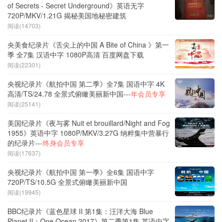
of Secrets - Secret Underground》英语无字
720P/MKV/1.21G 揭秘美国地秘密建筑
阅读(14703)
央美食纪录片《舌尖上的中国 A Bite of China 》第一
季 全7集 汉语中字 1080P高清 百度网盘下载
阅读(22301)
央视纪录片《航拍中国 第二季》全7集 国语中字 4K
高清/TS/24.78 全景式俯瞰美丽新中国---
年会员专享
阅读(25141)
美国纪录片《夜与雾 Nuit et brouillard/Night and Fog
1955》英语中字 1080P/MKV/3.27G 纳粹集中营暴行
的纪录片---
终身会员专享
阅读(17637)
央视纪录片《航拍中国 第一季》全6集 国语中字
720P/TS/10.5G 全景式俯瞰美丽新中国
阅读(19945)
BBC纪录片《蓝色星球 II 第1集：汪洋大海 Blue
Planet II：One Ocean 2017》第二季第1集 英语中字