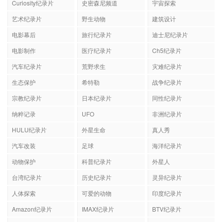
Curiosity纪录片
史密森尼频道
宇宙探索
艺术纪录片
野生动物
建筑设计
电影幕后
旅行纪录片
迪士尼纪录片
电影制作
医疗纪录片
Ch5纪录片
汽车纪录片
荒野求生
灾难纪录片
生态保护
希特勒
战争纪录片
宗教纪录片
日本纪录片
同性纪录片
纳粹记录
UFO
非洲纪录片
HULU纪录片
外星生命
真人秀
汽车改装
足球
海洋纪录片
动物保护
科普纪录片
外星人
台湾纪录片
历史纪录片
灵异纪录片
人体探索
可爱的动物
印度纪录片
Amazon纪录片
IMAX纪录片
BTV纪录片