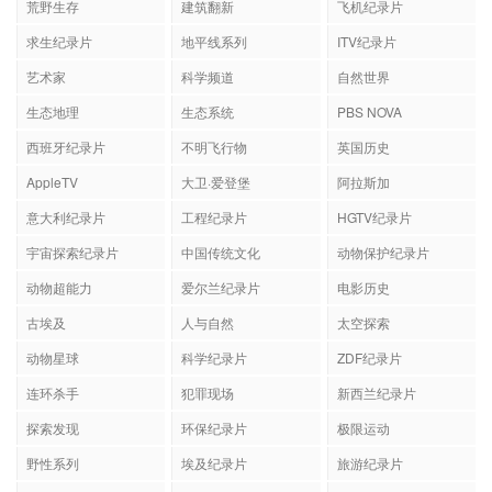
荒野生存
建筑翻新
飞机纪录片
求生纪录片
地平线系列
ITV纪录片
艺术家
科学频道
自然世界
生态地理
生态系统
PBS NOVA
西班牙纪录片
不明飞行物
英国历史
AppleTV
大卫·爱登堡
阿拉斯加
意大利纪录片
工程纪录片
HGTV纪录片
宇宙探索纪录片
中国传统文化
动物保护纪录片
动物超能力
爱尔兰纪录片
电影历史
古埃及
人与自然
太空探索
动物星球
科学纪录片
ZDF纪录片
连环杀手
犯罪现场
新西兰纪录片
探索发现
环保纪录片
极限运动
野性系列
埃及纪录片
旅游纪录片