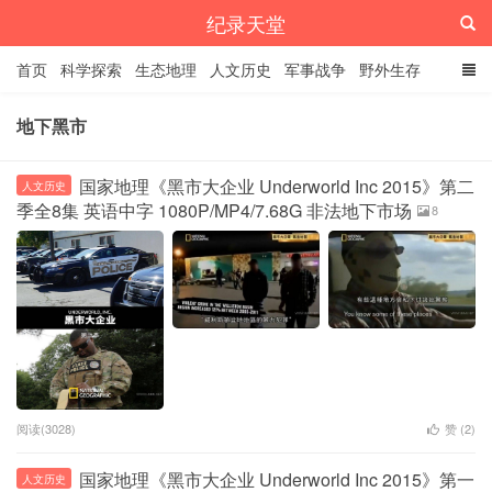
纪录天堂
首页
科学探索
生态地理
人文历史
军事战争
野外生存
经典纪录
4K纪录片
精品资源
地下黑市
国家地理《黑市大企业 Underworld Inc 2015》第二
人文历史
季全8集 英语中字 1080P/MP4/7.68G 非法地下市场
8
阅读(3028)
赞 (
2
)
国家地理《黑市大企业 Underworld Inc 2015》第一
人文历史