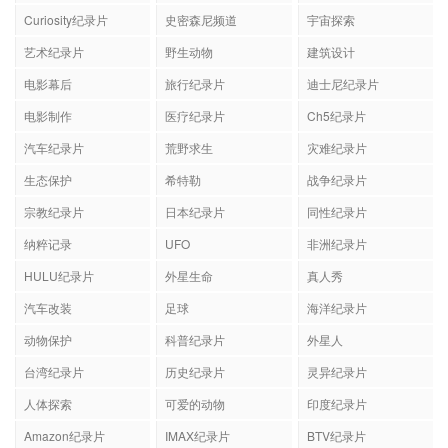
Curiosity纪录片
史密森尼频道
宇宙探索
艺术纪录片
野生动物
建筑设计
电影幕后
旅行纪录片
迪士尼纪录片
电影制作
医疗纪录片
Ch5纪录片
汽车纪录片
荒野求生
灾难纪录片
生态保护
希特勒
战争纪录片
宗教纪录片
日本纪录片
同性纪录片
纳粹记录
UFO
非洲纪录片
HULU纪录片
外星生命
真人秀
汽车改装
足球
海洋纪录片
动物保护
科普纪录片
外星人
台湾纪录片
历史纪录片
灵异纪录片
人体探索
可爱的动物
印度纪录片
Amazon纪录片
IMAX纪录片
BTV纪录片