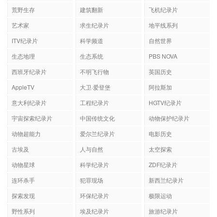
荒野生存
建筑翻新
飞机纪录片
艺术家
求生纪录片
地平线系列
ITV纪录片
科学频道
自然世界
生态地理
生态系统
PBS NOVA
西班牙纪录片
不明飞行物
英国历史
AppleTV
大卫·爱登堡
阿拉斯加
意大利纪录片
工程纪录片
HGTV纪录片
宇宙探索纪录片
中国传统文化
动物保护纪录片
动物超能力
爱尔兰纪录片
电影历史
古埃及
人与自然
太空探索
动物星球
科学纪录片
ZDF纪录片
连环杀手
犯罪现场
新西兰纪录片
探索发现
环保纪录片
极限运动
野性系列
埃及纪录片
旅游纪录片