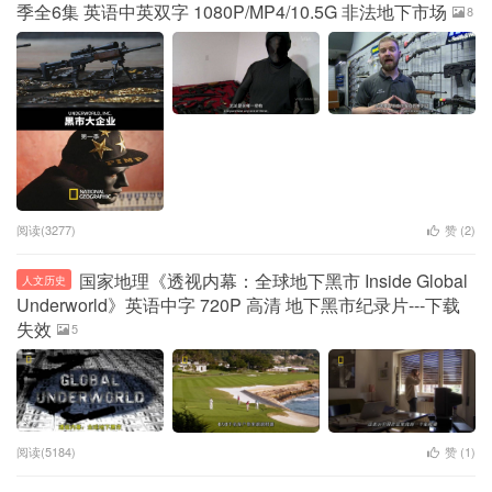
季全6集 英语中英双字 1080P/MP4/10.5G 非法地下市场
8
阅读(3277)
赞 (
2
)
国家地理《透视内幕：全球地下黑市 Inside Global
人文历史
Underworld》英语中字 720P 高清 地下黑市纪录片---下载
失效
5
阅读(5184)
赞 (
1
)