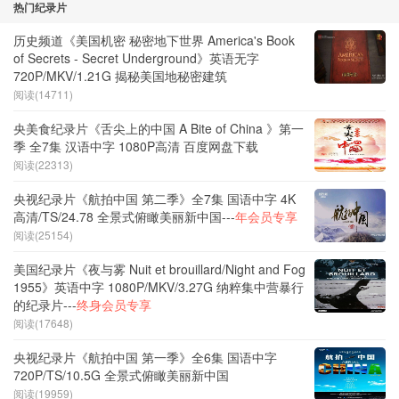
热门纪录片
历史频道《美国机密 秘密地下世界 America's Book
of Secrets - Secret Underground》英语无字
720P/MKV/1.21G 揭秘美国地秘密建筑
阅读(14711)
央美食纪录片《舌尖上的中国 A Bite of China 》第一
季 全7集 汉语中字 1080P高清 百度网盘下载
阅读(22313)
央视纪录片《航拍中国 第二季》全7集 国语中字 4K
高清/TS/24.78 全景式俯瞰美丽新中国---
年会员专享
阅读(25154)
美国纪录片《夜与雾 Nuit et brouillard/Night and Fog
1955》英语中字 1080P/MKV/3.27G 纳粹集中营暴行
的纪录片---
终身会员专享
阅读(17648)
央视纪录片《航拍中国 第一季》全6集 国语中字
720P/TS/10.5G 全景式俯瞰美丽新中国
阅读(19959)