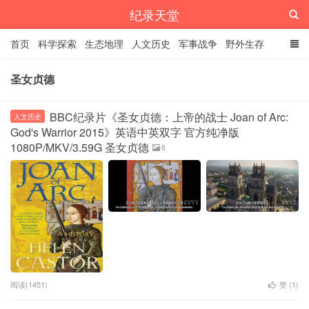
纪录天堂
首页
科学探索
生态地理
人文历史
军事战争
野外生存
经典纪录
4K纪录片
精品资源
圣女贞德
BBC纪录片《圣女贞德：上帝的战士 Joan of Arc:
人文历史
God's Warrior 2015》英语中英双字 官方纯净版
1080P/MKV/3.59G 圣女贞德
6
阅读(1451)
赞 (
1
)