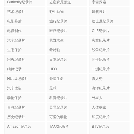
Curiosity纪录片
史密森尼频道
宇宙探索
艺术纪录片
野生动物
建筑设计
电影幕后
旅行纪录片
迪士尼纪录片
电影制作
医疗纪录片
Ch5纪录片
汽车纪录片
荒野求生
灾难纪录片
生态保护
希特勒
战争纪录片
宗教纪录片
日本纪录片
同性纪录片
纳粹记录
UFO
非洲纪录片
HULU纪录片
外星生命
真人秀
汽车改装
足球
海洋纪录片
动物保护
科普纪录片
外星人
台湾纪录片
灵异纪录片
人体探索
历史纪录片
可爱的动物
印度纪录片
Amazon纪录片
IMAX纪录片
BTV纪录片