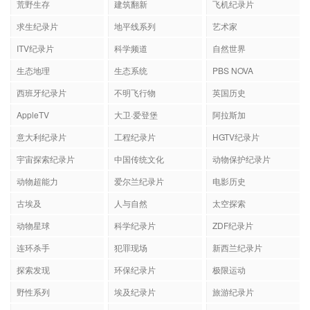
荒野生存
建筑翻新
飞机纪录片
求生纪录片
地平线系列
艺术家
ITV纪录片
科学频道
自然世界
生态地理
生态系统
PBS NOVA
西班牙纪录片
不明飞行物
英国历史
AppleTV
大卫·爱登堡
阿拉斯加
意大利纪录片
工程纪录片
HGTV纪录片
宇宙探索纪录片
中国传统文化
动物保护纪录片
动物超能力
爱尔兰纪录片
电影历史
古埃及
人与自然
太空探索
动物星球
科学纪录片
ZDF纪录片
连环杀手
犯罪现场
新西兰纪录片
探索发现
环保纪录片
极限运动
野性系列
埃及纪录片
旅游纪录片