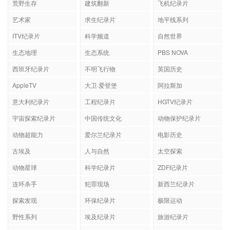
荒野生存
建筑翻新
飞机纪录片
艺术家
求生纪录片
地平线系列
ITV纪录片
科学频道
自然世界
生态地理
生态系统
PBS NOVA
西班牙纪录片
不明飞行物
英国历史
AppleTV
大卫·爱登堡
阿拉斯加
意大利纪录片
工程纪录片
HGTV纪录片
宇宙探索纪录片
中国传统文化
动物保护纪录片
动物超能力
爱尔兰纪录片
电影历史
古埃及
人与自然
太空探索
动物星球
科学纪录片
ZDF纪录片
连环杀手
犯罪现场
新西兰纪录片
探索发现
环保纪录片
极限运动
野性系列
埃及纪录片
旅游纪录片