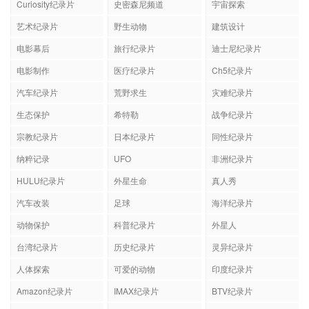
Curiosity纪录片
史密森尼频道
宇宙探索
艺术纪录片
野生动物
建筑设计
电影幕后
旅行纪录片
迪士尼纪录片
电影制作
医疗纪录片
Ch5纪录片
汽车纪录片
荒野求生
灾难纪录片
生态保护
希特勒
战争纪录片
宗教纪录片
日本纪录片
同性纪录片
纳粹记录
UFO
非洲纪录片
HULU纪录片
外星生命
真人秀
汽车改装
足球
海洋纪录片
动物保护
科普纪录片
外星人
台湾纪录片
历史纪录片
灵异纪录片
人体探索
可爱的动物
印度纪录片
Amazon纪录片
IMAX纪录片
BTV纪录片