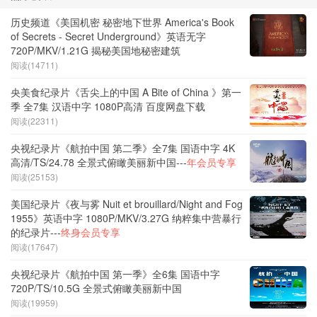
历史频道《美国机密 秘密地下世界 America's Book
of Secrets - Secret Underground》英语无字
720P/MKV/1.21G 揭秘美国地秘密建筑
阅读(14711)
央美食纪录片《舌尖上的中国 A Bite of China 》第一
季 全7集 汉语中字 1080P高清 百度网盘下载
阅读(22311)
央视纪录片《航拍中国 第二季》全7集 国语中字 4K
高清/TS/24.78 全景式俯瞰美丽新中国---
年会员专享
阅读(25153)
美国纪录片《夜与雾 Nuit et brouillard/Night and Fog
1955》英语中字 1080P/MKV/3.27G 纳粹集中营暴行
的纪录片---
终身会员专享
阅读(17647)
央视纪录片《航拍中国 第一季》全6集 国语中字
720P/TS/10.5G 全景式俯瞰美丽新中国
阅读(19959)