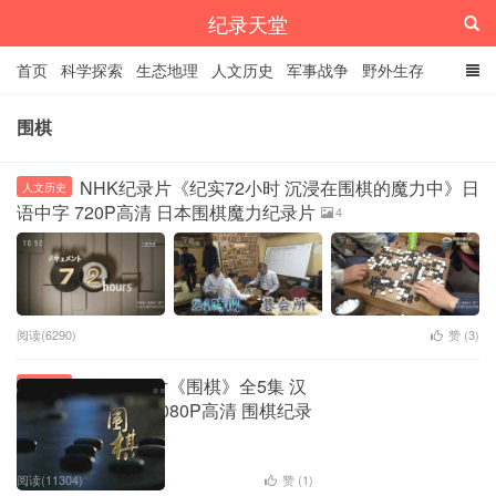
纪录天堂
首页
科学探索
生态地理
人文历史
军事战争
野外生存
经典纪录
4K纪录片
精品资源
围棋
NHK纪录片《纪实72小时 沉浸在围棋的魔力中》日
人文历史
语中字 720P高清 日本围棋魔力纪录片
4
阅读(6290)
赞 (
3
)
央视纪录片《围棋》全5集 汉
人文历史
语中字 百度网盘 1080P高清 围棋纪录
片下载
1
阅读(11304)
赞 (
1
)