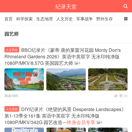
纪录天堂
首页
科学探索
生态地理
人文历史
军事战争
野外生存
经典纪录
4K纪录片
精品资源
园艺师
BBC纪录片《蒙蒂·唐的莱茵河花园 Monty Don's
人文历史
Rhineland Gardens 2026》英语中英双字 无水印纯净版
1080P/MKV/8.57G 英国园艺大师
8
阅读(583)
赞 (
1
)
DIY纪录片《绝望的风景 Desperate Landscapes》
人文历史
第1-13季全161集 英语中英双字 无水印纯净版
1080P/MKV/342G 园艺改造---
终身会员专享
8