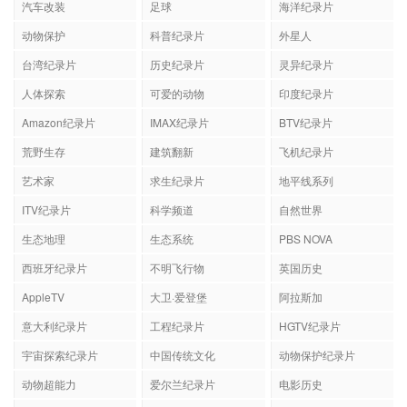
汽车改装
足球
海洋纪录片
动物保护
科普纪录片
外星人
台湾纪录片
历史纪录片
灵异纪录片
人体探索
可爱的动物
印度纪录片
Amazon纪录片
IMAX纪录片
BTV纪录片
荒野生存
建筑翻新
飞机纪录片
艺术家
求生纪录片
地平线系列
ITV纪录片
科学频道
自然世界
生态地理
生态系统
PBS NOVA
西班牙纪录片
不明飞行物
英国历史
AppleTV
大卫·爱登堡
阿拉斯加
意大利纪录片
工程纪录片
HGTV纪录片
宇宙探索纪录片
中国传统文化
动物保护纪录片
动物超能力
爱尔兰纪录片
电影历史