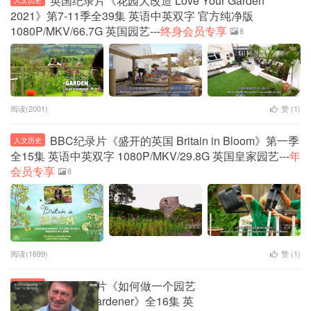
英国纪录片《花园大改造 Love Your Garden
人文历史
2021》第7-11季全39集 英语中英双字 官方纯净版
1080P/MKV/66.7G 英国园艺---
终身会员专享
8
阅读(2001)
赞 (
1
)
BBC纪录片《盛开的英国 Britain in Bloom》第一季
人文历史
全15集 英语中英双字 1080P/MKV/29.8G 英国皇家园艺---
年
会员专享
8
阅读(1699)
赞 (
1
)
BBC纪录片《如何做一个园艺
人文历史
师 How to Be a Gardener》全16集 英