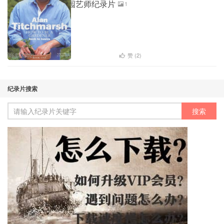
语无字 普通标清 园艺师纪录片
1
阅读(3202)
赞 (
2
)
纪录片搜索