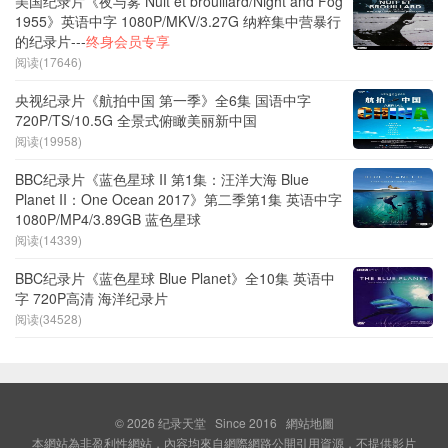
美国纪录片《夜与雾 Nuit et brouillard/Night and Fog
1955》英语中字 1080P/MKV/3.27G 纳粹集中营暴行
的纪录片---
终身会员专享
阅读(17646)
央视纪录片《航拍中国 第一季》全6集 国语中字
720P/TS/10.5G 全景式俯瞰美丽新中国
阅读(19958)
BBC纪录片《蓝色星球 II 第1集：汪洋大海 Blue
Planet II：One Ocean 2017》第二季第1集 英语中字
1080P/MP4/3.89GB 蓝色星球
阅读(14339)
BBC纪录片《蓝色星球 Blue Planet》全10集 英语中
字 720P高清 海洋纪录片
阅读(34528)
© 2026
纪录天堂
Since 2016
網站地圖
本網站為非盈利性網站，內容均來自網際網路公開引用資源，不提供影片