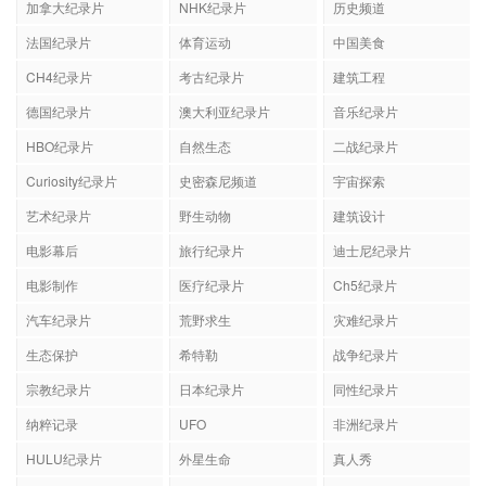
加拿大纪录片
NHK纪录片
历史频道
法国纪录片
体育运动
中国美食
CH4纪录片
考古纪录片
建筑工程
德国纪录片
澳大利亚纪录片
音乐纪录片
HBO纪录片
自然生态
二战纪录片
Curiosity纪录片
史密森尼频道
宇宙探索
艺术纪录片
野生动物
建筑设计
电影幕后
旅行纪录片
迪士尼纪录片
电影制作
医疗纪录片
Ch5纪录片
汽车纪录片
荒野求生
灾难纪录片
生态保护
希特勒
战争纪录片
宗教纪录片
日本纪录片
同性纪录片
纳粹记录
UFO
非洲纪录片
HULU纪录片
外星生命
真人秀