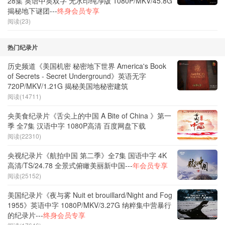
28集 英语中英双字 无水印纯净版 1080P/MKV/45.8G
揭秘地下谜团---
终身会员专享
阅读(23)
热门纪录片
历史频道《美国机密 秘密地下世界 America's Book
of Secrets - Secret Underground》英语无字
720P/MKV/1.21G 揭秘美国地秘密建筑
阅读(14711)
央美食纪录片《舌尖上的中国 A Bite of China 》第一
季 全7集 汉语中字 1080P高清 百度网盘下载
阅读(22310)
央视纪录片《航拍中国 第二季》全7集 国语中字 4K
高清/TS/24.78 全景式俯瞰美丽新中国---
年会员专享
阅读(25152)
美国纪录片《夜与雾 Nuit et brouillard/Night and Fog
1955》英语中字 1080P/MKV/3.27G 纳粹集中营暴行
的纪录片---
终身会员专享