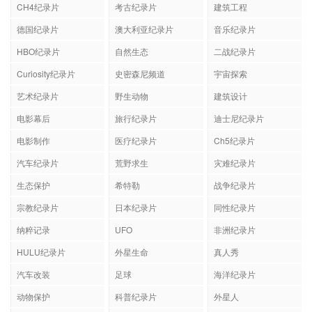
CH4纪录片
考古纪录片
建筑工程
德国纪录片
澳大利亚纪录片
音乐纪录片
HBO纪录片
自然生态
二战纪录片
Curiosity纪录片
史密森尼频道
宇宙探索
艺术纪录片
野生动物
建筑设计
电影幕后
旅行纪录片
迪士尼纪录片
电影制作
医疗纪录片
Ch5纪录片
汽车纪录片
荒野求生
灾难纪录片
生态保护
希特勒
战争纪录片
宗教纪录片
日本纪录片
同性纪录片
纳粹记录
UFO
非洲纪录片
HULU纪录片
外星生命
真人秀
汽车改装
足球
海洋纪录片
动物保护
科普纪录片
外星人