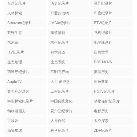
台湾纪录片
历史纪录片
灵异纪录片
人体探索
可爱的动物
印度纪录片
Amazon纪录片
IMAX纪录片
BTV纪录片
荒野生存
建筑翻新
飞机纪录片
艺术家
求生纪录片
地平线系列
ITV纪录片
科学频道
自然世界
生态地理
生态系统
PBS NOVA
西班牙纪录片
不明飞行物
英国历史
AppleTV
大卫·爱登堡
阿拉斯加
意大利纪录片
工程纪录片
HGTV纪录片
宇宙探索纪录片
中国传统文化
动物保护纪录片
动物超能力
爱尔兰纪录片
电影历史
古埃及
人与自然
太空探索
动物星球
科学纪录片
ZDF纪录片