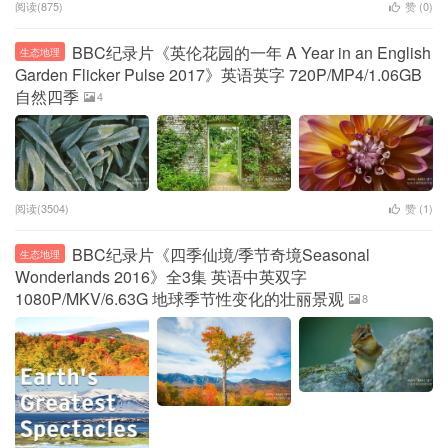
阅读(875)
赞 (
0
)
BBC纪录片《英伦花园的一年 A Year in an English
生态地理
Garden Flicker Pulse 2017》英语英字 720P/MP4/1.06GB
自然四季
4
阅读(3504)
赞 (
1
)
BBC纪录片《四季仙境/季节奇境Seasonal
生态地理
Wonderlands 2016》全3集 英语中英双字
1080P/MKV/6.63G 地球季节性变化的壮丽景观
8