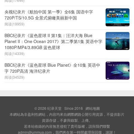
阅读(17646)
央视纪录片《航拍中国 第一季》全6集 国语中字
720P/TS/10.5G 全景式俯瞰美丽新中国
阅读(19959)
BBC纪录片《蓝色星球 II 第1集：汪洋大海 Blue
Planet II：One Ocean 2017》第二季第1集 英语中字
1080P/MP4/3.89GB 蓝色星球
阅读(14339)
BBC纪录片《蓝色星球 Blue Planet》全10集 英语中
字 720P高清 海洋纪录片
阅读(34529)
© 2026
纪录天堂
Since 2016
網站地圖
本網站為非盈利性網站，內容均來自網際網路公開引用資源，不提供影片
資源存儲，不參與錄製、上傳。
若本站收錄的內容無意侵犯了貴司版權，請與我們聯繫
admin@ummua.com，我們將在第一時間處理與回復，謝謝！