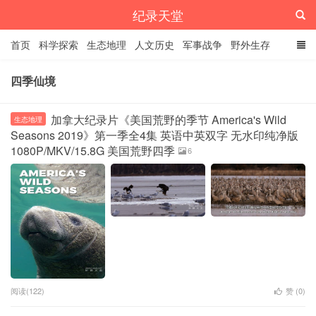
纪录天堂
首页
科学探索
生态地理
人文历史
军事战争
野外生存
经典纪录
4K纪录片
精品资源
四季仙境
加拿大纪录片《美国荒野的季节 America's Wild
生态地理
Seasons 2019》第一季全4集 英语中英双字 无水印纯净版
1080P/MKV/15.8G 美国荒野四季
6
阅读(122)
赞 (
0
)