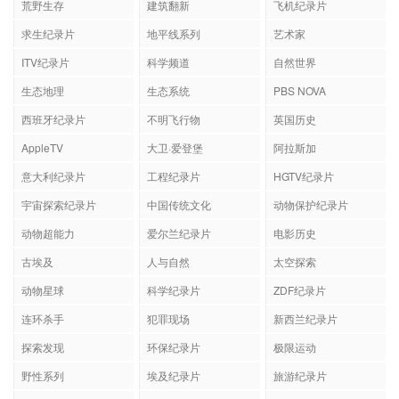
荒野生存
建筑翻新
飞机纪录片
求生纪录片
地平线系列
艺术家
ITV纪录片
科学频道
自然世界
生态地理
生态系统
PBS NOVA
西班牙纪录片
不明飞行物
英国历史
AppleTV
大卫·爱登堡
阿拉斯加
意大利纪录片
工程纪录片
HGTV纪录片
宇宙探索纪录片
中国传统文化
动物保护纪录片
动物超能力
爱尔兰纪录片
电影历史
古埃及
人与自然
太空探索
动物星球
科学纪录片
ZDF纪录片
连环杀手
犯罪现场
新西兰纪录片
探索发现
环保纪录片
极限运动
野性系列
埃及纪录片
旅游纪录片