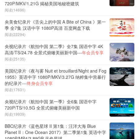
720P/MKV/1.21G 揭秘美国地秘密建筑
阅读(14696)
央美食纪录片《舌尖上的中国 A Bite of China 》第一
季 全7集 汉语中字 1080P高清 百度网盘下载
阅读(22294)
央视纪录片《航拍中国 第二季》全7集 国语中字 4K
高清/TS/24.78 全景式俯瞰美丽新中国---
年会员专享
阅读(25135)
美国纪录片《夜与雾 Nuit et brouillard/Night and Fog
1955》英语中字 1080P/MKV/3.27G 纳粹集中营暴行
的纪录片---
终身会员专享
阅读(17631)
央视纪录片《航拍中国 第一季》全6集 国语中字
720P/TS/10.5G 全景式俯瞰美丽新中国
阅读(19939)
BBC纪录片《蓝色星球 II 第1集：汪洋大海 Blue
Planet II：One Ocean 2017》第二季第1集 英语中字
1080P/MP4/3.89GB 蓝色星球