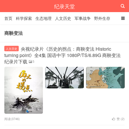
纪录天堂
首页
科学探索
生态地理
人文历史
军事战争
野外生存
经典纪录
4K纪录片
精品资源
商鞅变法
央视纪录片《历史的拐点：商鞅变法 Historic
人文历史
turning point》全4集 国语中字 1080P/TS/6.89G 商鞅变法
纪录片下载
5
阅读(3746)
赞 (
2
)