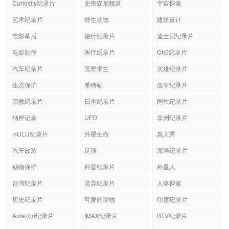
Curiosity纪录片
史密森尼频道
宇宙探索
艺术纪录片
野生动物
建筑设计
电影幕后
旅行纪录片
迪士尼纪录片
电影制作
医疗纪录片
Ch5纪录片
汽车纪录片
荒野求生
灾难纪录片
生态保护
希特勒
战争纪录片
宗教纪录片
日本纪录片
同性纪录片
纳粹记录
UFO
非洲纪录片
HULU纪录片
外星生命
真人秀
汽车改装
足球
海洋纪录片
动物保护
科普纪录片
外星人
台湾纪录片
灵异纪录片
人体探索
历史纪录片
可爱的动物
印度纪录片
Amazon纪录片
IMAX纪录片
BTV纪录片