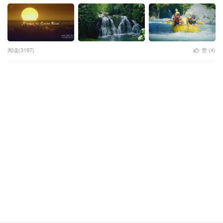
阅读(3197)
赞 (
4
)