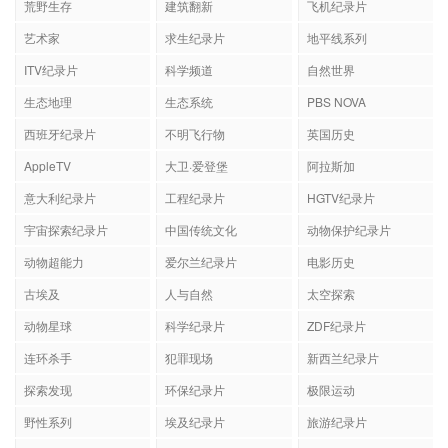
荒野生存
建筑翻新
飞机纪录片
艺术家
求生纪录片
地平线系列
ITV纪录片
科学频道
自然世界
生态地理
生态系统
PBS NOVA
西班牙纪录片
不明飞行物
英国历史
AppleTV
大卫·爱登堡
阿拉斯加
意大利纪录片
工程纪录片
HGTV纪录片
宇宙探索纪录片
中国传统文化
动物保护纪录片
动物超能力
爱尔兰纪录片
电影历史
古埃及
人与自然
太空探索
动物星球
科学纪录片
ZDF纪录片
连环杀手
犯罪现场
新西兰纪录片
探索发现
环保纪录片
极限运动
野性系列
埃及纪录片
旅游纪录片