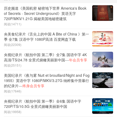
历史频道《美国机密 秘密地下世界 America's Book
of Secrets - Secret Underground》英语无字
720P/MKV/1.21G 揭秘美国地秘密建筑
阅读(14711)
央美食纪录片《舌尖上的中国 A Bite of China 》第一
季 全7集 汉语中字 1080P高清 百度网盘下载
阅读(22309)
央视纪录片《航拍中国 第二季》全7集 国语中字 4K
高清/TS/24.78 全景式俯瞰美丽新中国---
年会员专享
阅读(25151)
美国纪录片《夜与雾 Nuit et brouillard/Night and Fog
1955》英语中字 1080P/MKV/3.27G 纳粹集中营暴行
的纪录片---
终身会员专享
阅读(17646)
央视纪录片《航拍中国 第一季》全6集 国语中字
720P/TS/10.5G 全景式俯瞰美丽新中国
阅读(19958)