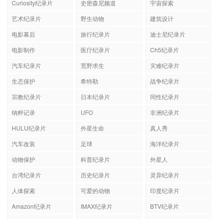
Curiosity纪录片
史密森尼频道
宇宙探索
艺术纪录片
野生动物
建筑设计
电影幕后
旅行纪录片
迪士尼纪录片
电影制作
医疗纪录片
Ch5纪录片
汽车纪录片
荒野求生
灾难纪录片
生态保护
希特勒
战争纪录片
宗教纪录片
日本纪录片
同性纪录片
纳粹记录
UFO
非洲纪录片
HULU纪录片
外星生命
真人秀
汽车改装
足球
海洋纪录片
动物保护
科普纪录片
外星人
台湾纪录片
历史纪录片
灵异纪录片
人体探索
可爱的动物
印度纪录片
Amazon纪录片
IMAX纪录片
BTV纪录片