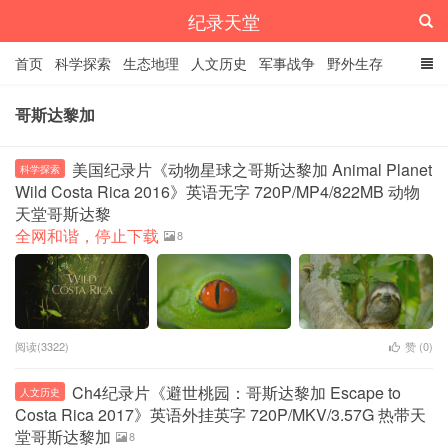
纪录天堂
首页
科学探索
生态地理
人文历史
军事战争
野外生存
经典纪录
4K纪录片
精品资源
哥斯达黎加
美国纪录片《动物星球之哥斯达黎加 Animal Planet
科学探索
Wild Costa Rica 2016》英语无字 720P/MP4/822MB 动物
天堂哥斯达黎
全网和谐，停止下载
8
阅读(3322)
赞 (
0
)
Ch4纪录片《避世桃园：哥斯达黎加 Escape to
人文历史
Costa Rica 2017》英语外挂英字 720P/MKV/3.57G 热带天
堂哥斯达黎加
8