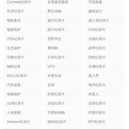
Curiosity纪录片
史密森尼频道
宇宙探索
艺术纪录片
野生动物
建筑设计
电影幕后
旅行纪录片
迪士尼纪录片
电影制作
医疗纪录片
Ch5纪录片
汽车纪录片
荒野求生
灾难纪录片
生态保护
希特勒
战争纪录片
宗教纪录片
日本纪录片
同性纪录片
纳粹记录
UFO
非洲纪录片
HULU纪录片
外星生命
真人秀
汽车改装
足球
海洋纪录片
动物保护
科普纪录片
外星人
台湾纪录片
历史纪录片
灵异纪录片
人体探索
可爱的动物
印度纪录片
Amazon纪录片
IMAX纪录片
BTV纪录片