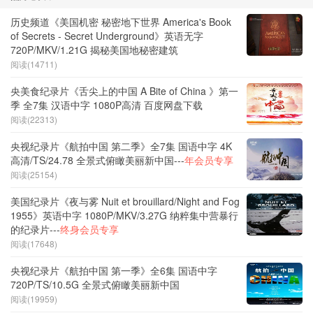
历史频道《美国机密 秘密地下世界 America's Book
of Secrets - Secret Underground》英语无字
720P/MKV/1.21G 揭秘美国地秘密建筑
阅读(14711)
央美食纪录片《舌尖上的中国 A Bite of China 》第一
季 全7集 汉语中字 1080P高清 百度网盘下载
阅读(22313)
央视纪录片《航拍中国 第二季》全7集 国语中字 4K
高清/TS/24.78 全景式俯瞰美丽新中国---
年会员专享
阅读(25154)
美国纪录片《夜与雾 Nuit et brouillard/Night and Fog
1955》英语中字 1080P/MKV/3.27G 纳粹集中营暴行
的纪录片---
终身会员专享
阅读(17648)
央视纪录片《航拍中国 第一季》全6集 国语中字
720P/TS/10.5G 全景式俯瞰美丽新中国
阅读(19959)