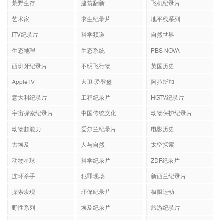
荒野生存
建筑翻新
飞机纪录片
艺术家
求生纪录片
地平线系列
ITV纪录片
科学频道
自然世界
生态地理
生态系统
PBS NOVA
西班牙纪录片
不明飞行物
英国历史
AppleTV
大卫·爱登堡
阿拉斯加
意大利纪录片
工程纪录片
HGTV纪录片
宇宙探索纪录片
中国传统文化
动物保护纪录片
动物超能力
爱尔兰纪录片
电影历史
古埃及
人与自然
太空探索
动物星球
科学纪录片
ZDF纪录片
连环杀手
犯罪现场
新西兰纪录片
探索发现
环保纪录片
极限运动
野性系列
埃及纪录片
旅游纪录片