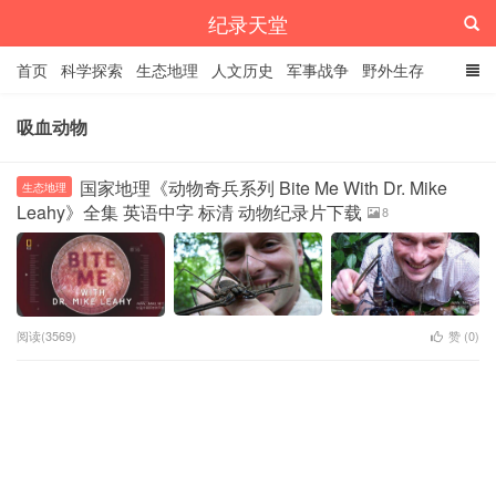
纪录天堂
首页
科学探索
生态地理
人文历史
军事战争
野外生存
经典纪录
4K纪录片
精品资源
吸血动物
国家地理《动物奇兵系列 Bite Me With Dr. Mike
生态地理
Leahy》全集 英语中字 标清 动物纪录片下载
8
阅读(3569)
赞 (
0
)