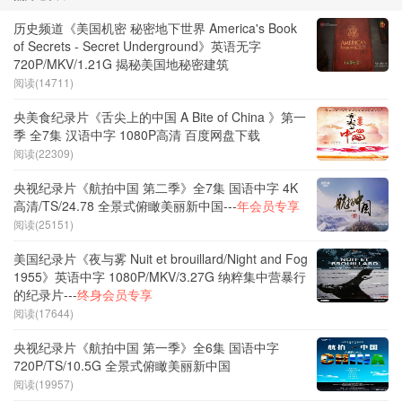
历史频道《美国机密 秘密地下世界 America's Book
of Secrets - Secret Underground》英语无字
720P/MKV/1.21G 揭秘美国地秘密建筑
阅读(14711)
央美食纪录片《舌尖上的中国 A Bite of China 》第一
季 全7集 汉语中字 1080P高清 百度网盘下载
阅读(22309)
央视纪录片《航拍中国 第二季》全7集 国语中字 4K
高清/TS/24.78 全景式俯瞰美丽新中国---
年会员专享
阅读(25151)
美国纪录片《夜与雾 Nuit et brouillard/Night and Fog
1955》英语中字 1080P/MKV/3.27G 纳粹集中营暴行
的纪录片---
终身会员专享
阅读(17644)
央视纪录片《航拍中国 第一季》全6集 国语中字
720P/TS/10.5G 全景式俯瞰美丽新中国
阅读(19957)