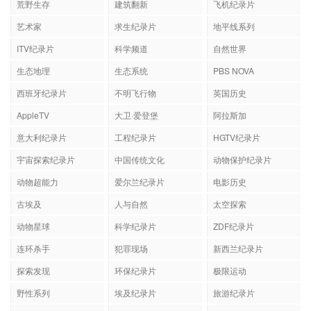
荒野生存
建筑翻新
飞机纪录片
艺术家
求生纪录片
地平线系列
ITV纪录片
科学频道
自然世界
生态地理
生态系统
PBS NOVA
西班牙纪录片
不明飞行物
英国历史
AppleTV
大卫·爱登堡
阿拉斯加
意大利纪录片
工程纪录片
HGTV纪录片
宇宙探索纪录片
中国传统文化
动物保护纪录片
动物超能力
爱尔兰纪录片
电影历史
古埃及
人与自然
太空探索
动物星球
科学纪录片
ZDF纪录片
连环杀手
犯罪现场
新西兰纪录片
探索发现
环保纪录片
极限运动
野性系列
埃及纪录片
旅游纪录片