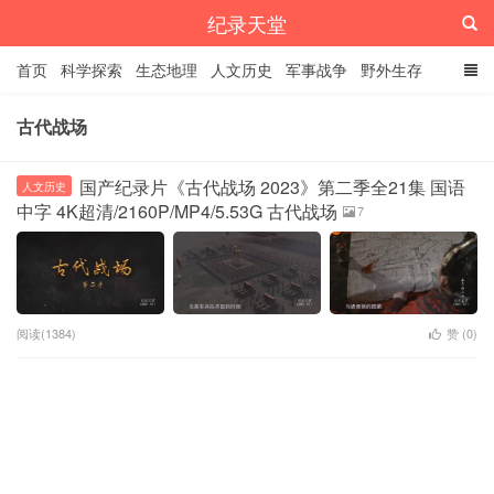
纪录天堂
首页
科学探索
生态地理
人文历史
军事战争
野外生存
经典纪录
4K纪录片
精品资源
古代战场
国产纪录片《古代战场 2023》第二季全21集 国语
人文历史
中字 4K超清/2160P/MP4/5.53G 古代战场
7
阅读(1384)
赞 (
0
)