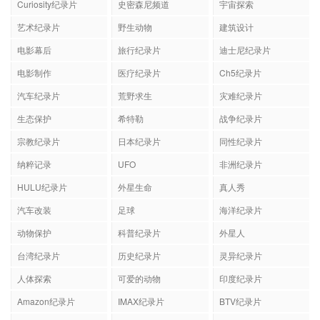
Curiosity纪录片
史密森尼频道
宇宙探索
艺术纪录片
野生动物
建筑设计
电影幕后
旅行纪录片
迪士尼纪录片
电影制作
医疗纪录片
Ch5纪录片
汽车纪录片
荒野求生
灾难纪录片
生态保护
希特勒
战争纪录片
宗教纪录片
日本纪录片
同性纪录片
纳粹记录
UFO
非洲纪录片
HULU纪录片
外星生命
真人秀
汽车改装
足球
海洋纪录片
动物保护
科普纪录片
外星人
台湾纪录片
历史纪录片
灵异纪录片
人体探索
可爱的动物
印度纪录片
Amazon纪录片
IMAX纪录片
BTV纪录片