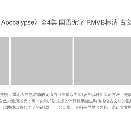
 Apocalypse》全4集 国语无字 RMVB标清 古
古代文明，重现大自然浩劫的无情与可怕摧毁力量!该片以科学实证方法，去
自然力量所毁灭；每一集影片以先进的计算机动画生动地描绘古文明的巅
，试图找出古代文明的命脉! 共四集，分别是尼罗河之死、米诺安文