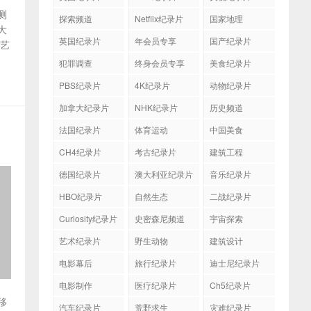
测
探索频道
Netflix纪录片
国家地理
大
英国纪录片
年会员专享
国产纪录片
工艺
犯罪调查
终身会员专享
美食纪录片
PBS纪录片
4K纪录片
动物纪录片
加拿大纪录片
NHK纪录片
历史频道
法国纪录片
体育运动
中国美食
CH4纪录片
考古纪录片
建筑工程
德国纪录片
澳大利亚纪录片
音乐纪录片
HBO纪录片
自然生态
二战纪录片
Curiosity纪录片
史密森尼频道
宇宙探索
艺术纪录片
野生动物
建筑设计
电影幕后
旅行纪录片
迪士尼纪录片
电影制作
医疗纪录片
Ch5纪录片
移
汽车纪录片
荒野求生
灾难纪录片