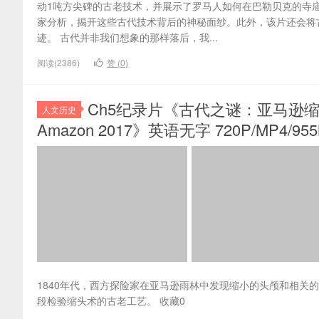
动1吨方尖碑的古老技术，并展示了罗马人如何在巴勒贝克的寺
家分析，揭开这些古代技术背后的神秘面纱。此外，该片还会将
迹。 古代并非我们想象的那样落后，我...
阅读(2386)
赞 (
0
)
Ch5纪录片《古代之谜：亚马逊缩头术 Anci
人文历史
Amazon 2017》英语无字 720P/MP4/
1840年代，西方探险家在亚马逊雨林中发现缩小的头颅和相关
段检验缩头术的古老工艺。 收藏0