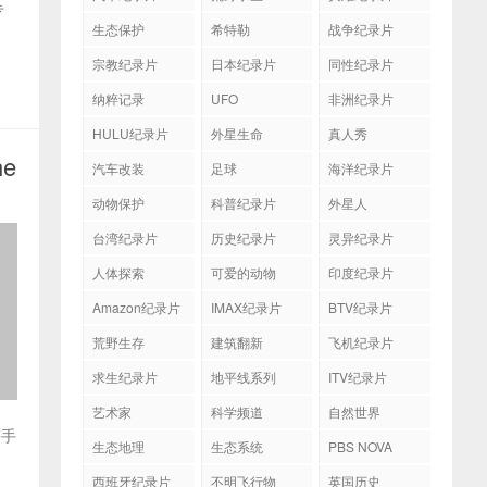
专
生态保护
希特勒
战争纪录片
宗教纪录片
日本纪录片
同性纪录片
纳粹记录
UFO
非洲纪录片
HULU纪录片
外星生命
真人秀
he
汽车改装
足球
海洋纪录片
动物保护
科普纪录片
外星人
台湾纪录片
历史纪录片
灵异纪录片
人体探索
可爱的动物
印度纪录片
Amazon纪录片
IMAX纪录片
BTV纪录片
荒野生存
建筑翻新
飞机纪录片
求生纪录片
地平线系列
ITV纪录片
艺术家
科学频道
自然世界
等手
生态地理
生态系统
PBS NOVA
西班牙纪录片
不明飞行物
英国历史