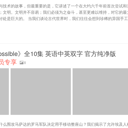
与技术的故事，但最重要的是，它讲述了一个在大约六千年前首次尝试和
；文明。文明并不容易；我们必须为之奋斗，甚至更难以维持，对它的最
好处是巨大的。 当我们谈论古代世界时，我们往往会想到珍稀的异国手
possible》全10集 英语中英双字 官方纯净版
员专享
8
什么围攻马萨达的罗马军队决定用手移动整座山？我们揭示了允许埃及人