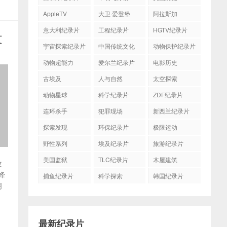
AppleTV
大卫·爱登堡
阿拉斯加
意大利纪录片
工程纪录片
HGTV纪录片
文
宇宙探索纪录片
中国传统文化
动物保护纪录片
动物超能力
爱尔兰纪录片
电影历史
古埃及
人与自然
太空探索
动物星球
科学纪录片
ZDF纪录片
连环杀手
犯罪现场
新西兰纪录片
探索发现
环保纪录片
极限运动
野性系列
埃及纪录片
旅游纪录片
美国监狱
TLC纪录片
木屋建筑
改
峰
捕鱼纪录片
科学探索
韩国纪录片
明
最新纪录片