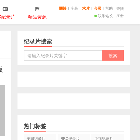
關於
|
字幕
|
求片
|
会员
|
幫助
登陆
注册
联系站长
K纪录片
精品资源
纪录片搜索
版
热门标签
美国纪录片
BBC纪录片
央视纪录片