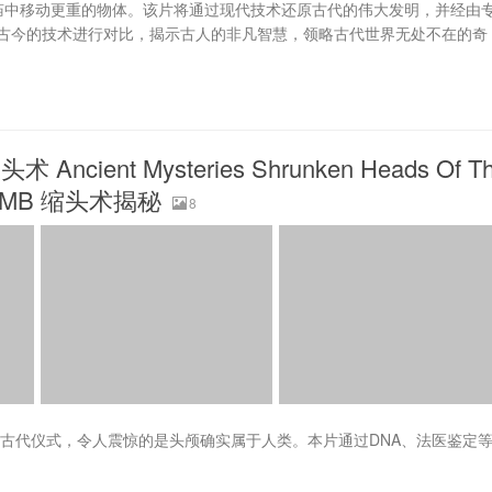
庙中移动更重的物体。该片将通过现代技术还原古代的伟大发明，并经由
古今的技术进行对比，揭示古人的非凡智慧，领略古代世界无处不在的奇
ent Mysteries Shrunken Heads Of T
955MB 缩头术揭秘
8
的古代仪式，令人震惊的是头颅确实属于人类。本片通过DNA、法医鉴定