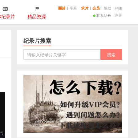
關於
|
字幕
|
求片
|
会员
|
幫助
登陆
注册
联系站长
K纪录片
精品资源
纪录片搜索