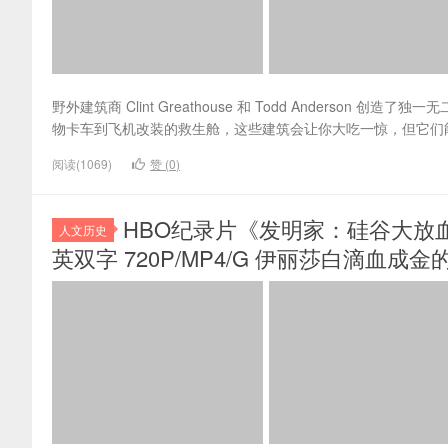
野外建筑商 Clint Greathouse 和 Todd Anders
物卡车到飞机改装的救生舱，这些建筑会让你大吃一惊，但它们能
阅读(1069)
赞 (
0
)
HBO纪录片《发明家：硅谷大放血 The Inv
人文历史
英双字 720P/MP4/G 伊丽莎白滴血成