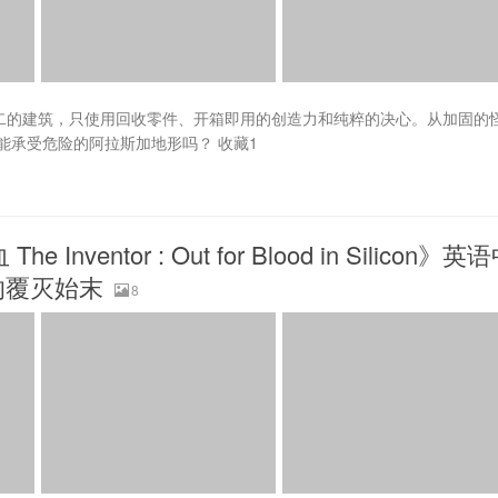
on 创造了独一无二的建筑，只使用回收零件、开箱即用的创造力和纯粹的决心。从加固的
承受危险的阿拉斯加地形吗？ 收藏1
entor : Out for Blood in Silicon》英
金的覆灭始末
8