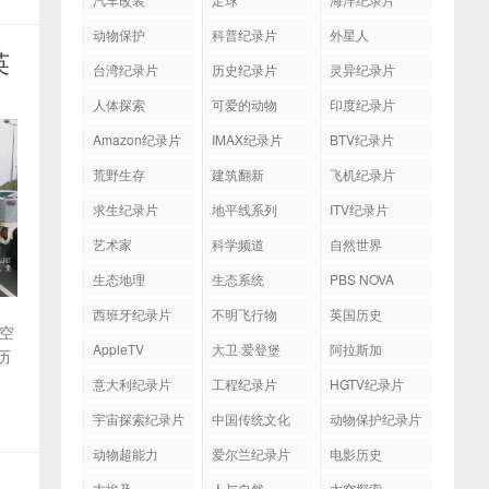
动物保护
科普纪录片
外星人
英
台湾纪录片
历史纪录片
灵异纪录片
人体探索
可爱的动物
印度纪录片
Amazon纪录片
IMAX纪录片
BTV纪录片
荒野生存
建筑翻新
飞机纪录片
求生纪录片
地平线系列
ITV纪录片
艺术家
科学频道
自然世界
生态地理
生态系统
PBS NOVA
西班牙纪录片
不明飞行物
英国历史
太空
AppleTV
大卫·爱登堡
阿拉斯加
历
意大利纪录片
工程纪录片
HGTV纪录片
宇宙探索纪录片
中国传统文化
动物保护纪录片
动物超能力
爱尔兰纪录片
电影历史
古埃及
人与自然
太空探索