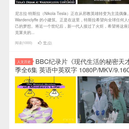
尼古拉·特斯拉（Nikola Tesla）正在从邪教英雄转变为
Wardenclyffe 的小建筑。正是在这里，特斯拉希望向全
己的梦想。将近一个世纪后，新一代人接过了火炬，希望将这座
克莱夫的...
阅读(1000)
赞 (
0
)
BBC纪录片《现代生活的秘密天才 The Se
人文历史
季全6集 英语中英双字 1080P/MKV/9.1