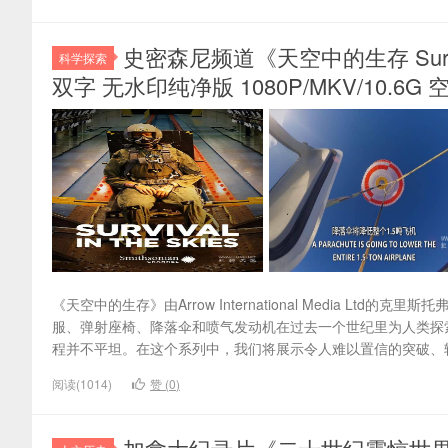
史密森尼频道《天空中的生存 Surviva
科学探索
双字 无水印纯净版 1080P/MKV/10.6
《天空中的生存》由Arrow International Media L
服、弹射座椅、降落伞和喷气发动机在过去一个世纪里为人类探
程并不平坦。在这个系列中，我们将展示令人难以置信的突破、转折
阅读(1014)
赞 (
0
)