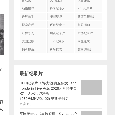
动物星球
科学纪录片
ZDF纪录片
连环杀手
犯罪现场
新西兰纪录片
探索发现
环保纪录片
极限运动
野性系列
埃及纪录片
旅游纪录片
美国监狱
TLC纪录片
木屋建筑
捕鱼纪录片
科学探索
韩国纪录片
的
最新纪录片
HBO纪录片《简·方达的五幕戏 Jane
Fonda in Five Acts 2026》英语中英
双字 无水印纯净版
1080P/MKV/2.12G 奥斯卡影后
g
阅读(10)
大
英国纪录片《重拾旋律：Cymande的