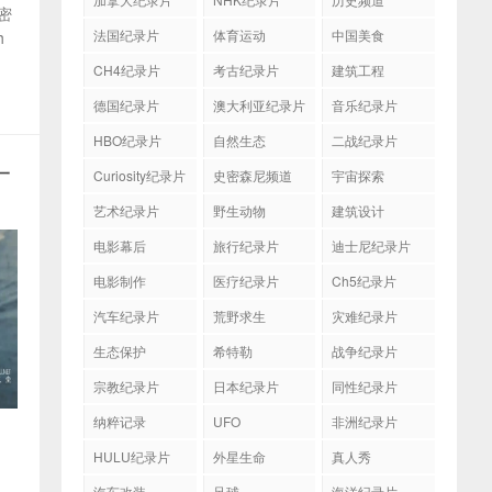
密
法国纪录片
体育运动
中国美食
h
CH4纪录片
考古纪录片
建筑工程
德国纪录片
澳大利亚纪录片
音乐纪录片
HBO纪录片
自然生态
二战纪录片
一
Curiosity纪录片
史密森尼频道
宇宙探索
艺术纪录片
野生动物
建筑设计
电影幕后
旅行纪录片
迪士尼纪录片
电影制作
医疗纪录片
Ch5纪录片
汽车纪录片
荒野求生
灾难纪录片
生态保护
希特勒
战争纪录片
宗教纪录片
日本纪录片
同性纪录片
纳粹记录
UFO
非洲纪录片
HULU纪录片
外星生命
真人秀
汽车改装
足球
海洋纪录片