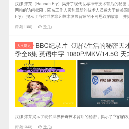
汉娜·弗莱（Hannah Fry）揭开了现代世界神奇技术背后的
网站的访问权限，匿名工作人员和最新的技术人员致力于使英国护照成
Fry） 揭示了当代世界非凡技术发展背后的不可思议的故事，并揭
阅读(1100)
赞 (
1
)
BBC纪录片《现代生活的秘密天才 The Se
人文历史
季全6集 英语中字 1080P/MKV/14.5G 
汉娜·弗莱揭示了现代世界神奇技术背后的秘密，揭示了它们的发
阅读(1343)
赞 (
0
)