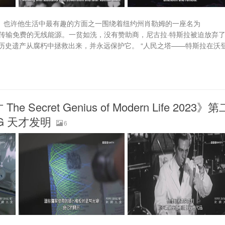
主流偶像。也许他生活中最有趣的方面之一围绕着纽约州肖勒姆的一座名为
球任何人传输免费的无线能源。一贫如洗，没有赞助商，尼古拉·特斯拉被迫放弃
历史遗产从腐朽中拯救出来，并永远保护它。 “人民之塔——特斯拉在沃
cret Genius of Modern Life 2023》第
6G 天才发明
6