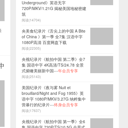
Underground》英语无字
720P/MKV/1.21G 揭秘美国地秘密建
筑
阅读(14704)
怪
央美食纪录片《舌尖上的中国 A Bite
of China 》第一季 全7集 汉语中字
1080P高清 百度网盘下载
阅读(22305)
央视纪录片《航拍中国 第二季》全7
语中
集 国语中字 4K高清/TS/24.78 全景
式俯瞰美丽新中国---
年会员专享
阅读(25143)
美国纪录片《夜与雾 Nuit et
brouillard/Night and Fog 1955》英
语中字 1080P/MKV/3.27G 纳粹集中
营暴行的纪录片---
终身会员专享
阅读(17637)
央视纪录片《航拍中国 第一季》全6
集 国语中字 720P/TS/10.5G 全景式