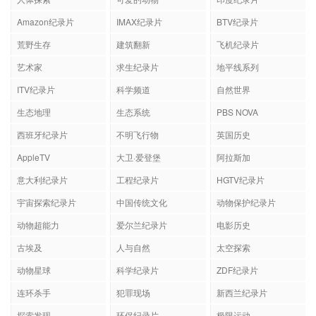
Amazon纪录片
IMAX纪录片
BTV纪录片
荒野生存
建筑翻新
飞机纪录片
艺术家
求生纪录片
地平线系列
ITV纪录片
科学频道
自然世界
生态地理
生态系统
PBS NOVA
西班牙纪录片
不明飞行物
英国历史
AppleTV
大卫·爱登堡
阿拉斯加
意大利纪录片
工程纪录片
HGTV纪录片
宇宙探索纪录片
中国传统文化
动物保护纪录片
动物超能力
爱尔兰纪录片
电影历史
古埃及
人与自然
太空探索
动物星球
科学纪录片
ZDF纪录片
连环杀手
犯罪现场
新西兰纪录片
探索发现
环保纪录片
极限运动