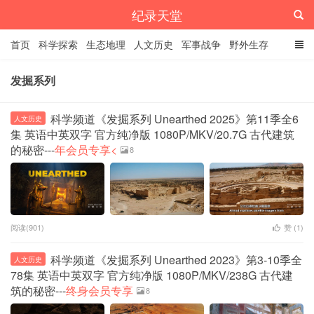
纪录天堂
首页
科学探索
生态地理
人文历史
军事战争
野外生存
经典纪录
4K纪录片
精品资源
发掘系列
科学频道《发掘系列 Unearthed 2025》第11季全6
人文历史
集 英语中英双字 官方纯净版 1080P/MKV/20.7G 古代建筑
的秘密---
年会员专享<
8
阅读(901)
赞 (
1
)
科学频道《发掘系列 Unearthed 2023》第3-10季全
人文历史
78集 英语中英双字 官方纯净版 1080P/MKV/238G 古代建
筑的秘密---
终身会员专享
8