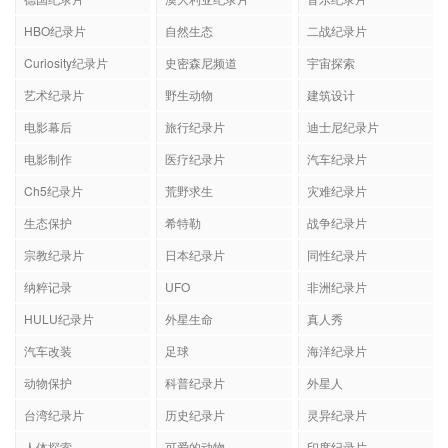
HBO纪录片
自然生态
二战纪录片
Curiosity纪录片
史密森尼频道
宇宙探索
艺术纪录片
野生动物
建筑设计
电影幕后
旅行纪录片
迪士尼纪录片
电影制作
医疗纪录片
汽车纪录片
Ch5纪录片
荒野求生
灾难纪录片
生态保护
希特勒
战争纪录片
宗教纪录片
日本纪录片
同性纪录片
纳粹记录
UFO
非洲纪录片
HULU纪录片
外星生命
真人秀
汽车改装
足球
海洋纪录片
动物保护
科普纪录片
外星人
台湾纪录片
历史纪录片
灵异纪录片
人体探索
可爱的动物
印度纪录片