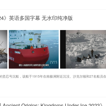
 2024》英语多国字幕 无水印纯净版
忍号沉船，该船于1915年在南极洲附近沉没。沙克尔顿和27名船员
Origins: Kingdoms Under Ice 2023》