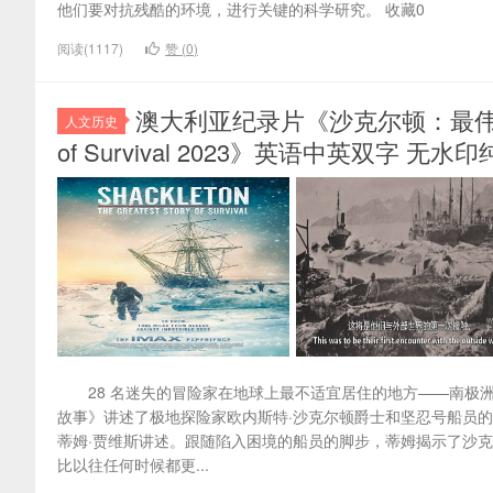
他们要对抗残酷的环境，进行关键的科学研究。 收藏0
阅读(1117)
赞 (
0
)
澳大利亚纪录片《沙克尔顿：最伟大的生存故事
人文历史
of Survival 2023》英语中英双字 无水印
28 名迷失的冒险家在地球上最不适宜居住的地方——南极洲，
故事》讲述了极地探险家欧内斯特·沙克尔顿爵士和坚忍号船员
蒂姆·贾维斯讲述。跟随陷入困境的船员的脚步，蒂姆揭示了沙克
比以往任何时候都更...