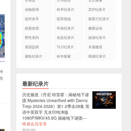
动物星球
科学纪录片
ZDF纪录片
连环杀手
犯罪现场
新西兰纪录片
探索发现
环保纪录片
极限运动
野性系列
埃及纪录片
旅游纪录片
美国监狱
TLC纪录片
木屋建筑
捕鱼纪录片
科学探索
韩国纪录片
神
地
最新纪录片
历史频道《丹尼·特雷霍：揭秘地下谜
团 Mysteries Unearthed with Danny
Trejo 2024-2026》第1-2季全28集 英
语中英双字 无水印纯净版
1080P/MKV/45.8G 揭秘地下谜团---
终身会员专享
阅读(38)