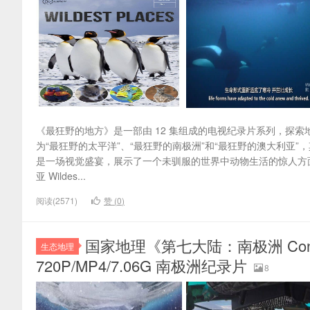
《最狂野的地方》是一部由 12 集组成的电视纪录片系列，探
为“最狂野的太平洋”、“最狂野的南极洲”和“最狂野的澳大利亚”
是一场视觉盛宴，展示了一个未驯服的世界中动物生活的惊人方
亚 Wildes...
阅读(2571)
赞 (
0
)
国家地理《第七大陆：南极洲 Continen
生态地理
720P/MP4/7.06G 南极洲纪录片
8