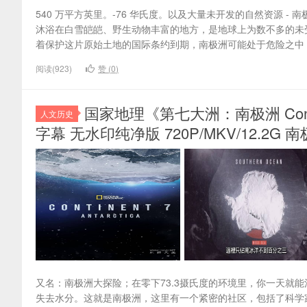
540 万平方英里。-76 华氏度。以及大量未开发的自然资源 
沐浴在白雪皑皑、野生动物丰富的地方，是地球上为数不多的未受
着保护这片原始土地的国际条约到期，南极洲可能处于危险之中
阅读(923)
赞 (
0
)
国家地理《第七大洲：南极洲 Continen
人文历史
字幕 无水印纯净版 720P/MKV/12.2G
又名：南极洲大探险；在零下73.3摄氏度的环境里，你一天就
失去水分。这就是南极洲，这里有一个紧密的社区，包括了科学