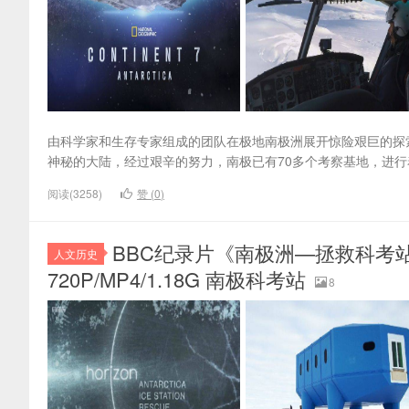
由科学家和生存专家组成的团队在极地南极洲展开惊险艰巨的探索
神秘的大陆，经过艰辛的努力，南极已有70多个考察基地，进行
阅读(3258)
赞 (
0
)
BBC纪录片《南极洲—拯救科考站 Antarc
人文历史
720P/MP4/1.18G 南极科考站
8