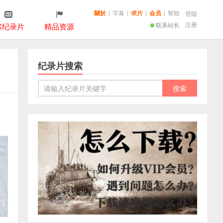
關於
|
字幕
|
求片
|
会员
|
幫助
登陆
注册
联系站长
K纪录片
精品资源
纪录片搜索