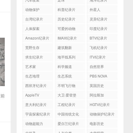
动物保护
科普纪录片
外星人
台湾纪录片
历史纪录片
灵异纪录片
人体探索
可爱的动物
印度纪录片
Amazon纪录片
IMAX纪录片
BTV纪录片
荒野生存
建筑翻新
飞机纪录片
求生纪录片
地平线系列
ITV纪录片
艺术家
科学频道
自然世界
生态地理
生态系统
PBS NOVA
西班牙纪录片
不明飞行物
英国历史
AppleTV
大卫·爱登堡
阿拉斯加
在前
意大利纪录片
工程纪录片
HGTV纪录片
宇宙探索纪录片
中国传统文化
动物保护纪录片
动物超能力
爱尔兰纪录片
电影历史
古埃及
人与自然
太空探索