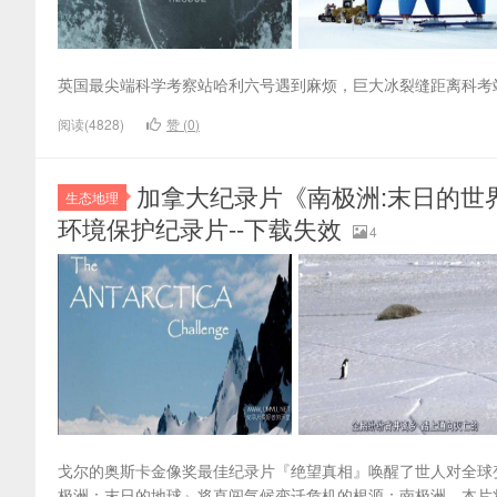
英国最尖端科学考察站哈利六号遇到麻烦，巨大冰裂缝距离科考站
阅读(4828)
赞 (
0
)
加拿大纪录片《南极洲:末日的世界 The 
生态地理
环境保护纪录片--下载失效
4
戈尔的奥斯卡金像奖最佳纪录片『绝望真相』唤醒了世人对全球
极洲：末日的地球』将直闯气候变迁危机的根源：南极洲。本片