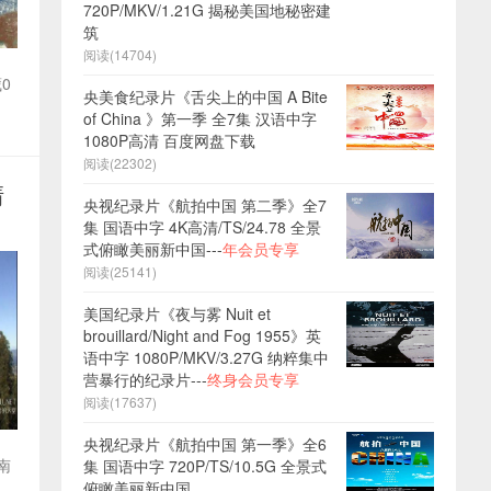
720P/MKV/1.21G 揭秘美国地秘密建
筑
阅读(14704)
0
央美食纪录片《舌尖上的中国 A Bite
of China 》第一季 全7集 汉语中字
1080P高清 百度网盘下载
阅读(22302)
清
央视纪录片《航拍中国 第二季》全7
集 国语中字 4K高清/TS/24.78 全景
式俯瞰美丽新中国---
年会员专享
阅读(25141)
美国纪录片《夜与雾 Nuit et
brouillard/Night and Fog 1955》英
语中字 1080P/MKV/3.27G 纳粹集中
营暴行的纪录片---
终身会员专享
阅读(17637)
央视纪录片《航拍中国 第一季》全6
南
集 国语中字 720P/TS/10.5G 全景式
俯瞰美丽新中国
。