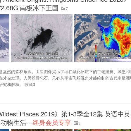
/2.68G 南极冰下王国
7
意盎然的森林乐园。卫星图像揭示了埋在融化冰层下的古老建筑、城堡和
在才被发现。人类骸骨化石、只有从宇宙飞船视角才能绘制的古代南极洲
究和解释。 收藏3
st Places 2019》第1-3季全12集 英语中英
生动物生活---
终身会员专享
8