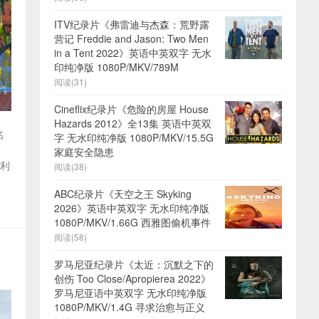
ITV纪录片《弗雷迪与杰森：荒野露
营记 Freddie and Jason: Two Men
in a Tent 2022》英语中英双字 无水
印纯净版 1080P/MKV/789M
阅读(31)
Cineflix纪录片《危险的房屋 House
Hazards 2012》全13集 英语中英双
名
字 无水印纯净版 1080P/MKV/15.5G
》
家庭安全隐患
大利
阅读(38)
ABC纪录片《天空之王 Skyking
2026》英语中英双字 无水印纯净版
1080P/MKV/1.66G 西雅图偷机事件
阅读(58)
罗马尼亚纪录片《太近：沉默之下的
创伤 Too Close/Apropierea 2022》
罗马尼亚语中英双字 无水印纯净版
1080P/MKV/1.4G 寻求治愈与正义