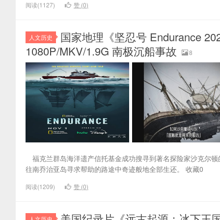
阅读(1127)
赞 (
0
)
国家地理《坚忍号 Endurance
人文历史
1080P/MKV/1.9G 南极沉船事故
8
福克兰群岛海洋遗产信托基金成功搜寻到著名探险家沙克尔顿的坚
往南乔治亚岛寻求帮助的路途中奇迹般地全部生还。 收藏0
阅读(1209)
赞 (
0
)
美国纪录片《远古起源：冰下王国 Ancient 
人文历史