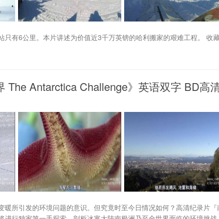
只有6公里。本片讲述为价值近3千万英镑的哈利搬家的艰难工程。 收藏
Antarctica Challenge》英语双字 BD高
变暖所引发的环境问题的意识。但究竟时至今日情况如何？高清纪录片『
将进行独家第一手探索，剖析冰寒大陆南极洲乃至全世界面临的环境挑战