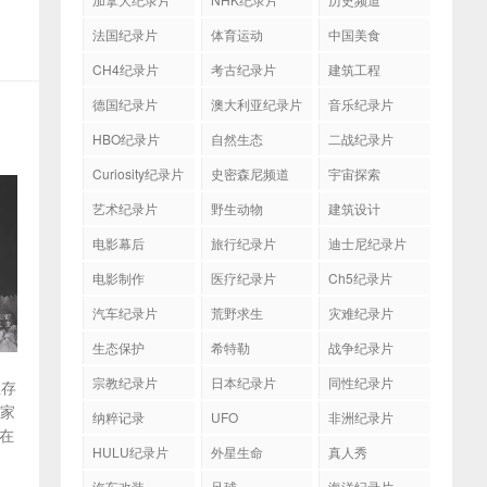
法国纪录片
体育运动
中国美食
CH4纪录片
考古纪录片
建筑工程
德国纪录片
澳大利亚纪录片
音乐纪录片
HBO纪录片
自然生态
二战纪录片
Curiosity纪录片
史密森尼频道
宇宙探索
艺术纪录片
野生动物
建筑设计
电影幕后
旅行纪录片
迪士尼纪录片
电影制作
医疗纪录片
Ch5纪录片
汽车纪录片
荒野求生
灾难纪录片
生态保护
希特勒
战争纪录片
宗教纪录片
日本纪录片
同性纪录片
生存
险家
纳粹记录
UFO
非洲纪录片
在
HULU纪录片
外星生命
真人秀
汽车改装
足球
海洋纪录片