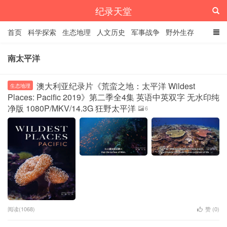
纪录天堂
首页
科学探索
生态地理
人文历史
军事战争
野外生存
经典纪录
4K纪录片
精品资源
南太平洋
澳大利亚纪录片《荒蛮之地：太平洋 Wildest
生态地理
Places: Pacific 2019》第二季全4集 英语中英双字 无水印纯
净版 1080P/MKV/14.3G 狂野太平洋
6
阅读(1068)
赞 (
0
)