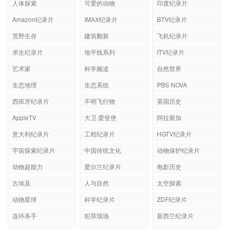
人体探索
可爱的动物
印度纪录片
Amazon纪录片
IMAX纪录片
BTV纪录片
荒野生存
建筑翻新
飞机纪录片
求生纪录片
地平线系列
ITV纪录片
艺术家
科学频道
自然世界
生态地理
生态系统
PBS NOVA
西班牙纪录片
不明飞行物
英国历史
AppleTV
大卫·爱登堡
阿拉斯加
意大利纪录片
工程纪录片
HGTV纪录片
宇宙探索纪录片
中国传统文化
动物保护纪录片
动物超能力
爱尔兰纪录片
电影历史
古埃及
人与自然
太空探索
动物星球
科学纪录片
ZDF纪录片
连环杀手
犯罪现场
新西兰纪录片