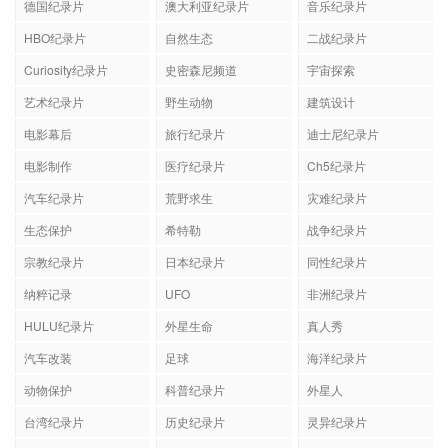
德国纪录片
澳大利亚纪录片
音乐纪录片
HBO纪录片
自然生态
二战纪录片
Curiosity纪录片
史密森尼频道
宇宙探索
艺术纪录片
野生动物
建筑设计
电影幕后
旅行纪录片
迪士尼纪录片
电影制作
医疗纪录片
Ch5纪录片
汽车纪录片
荒野求生
灾难纪录片
生态保护
希特勒
战争纪录片
宗教纪录片
日本纪录片
同性纪录片
纳粹记录
UFO
非洲纪录片
HULU纪录片
外星生命
真人秀
汽车改装
足球
海洋纪录片
动物保护
科普纪录片
外星人
台湾纪录片
历史纪录片
灵异纪录片