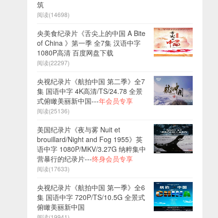
筑
阅读(14698)
央美食纪录片《舌尖上的中国 A Bite
of China 》第一季 全7集 汉语中字
1080P高清 百度网盘下载
阅读(22297)
央视纪录片《航拍中国 第二季》全7
集 国语中字 4K高清/TS/24.78 全景
式俯瞰美丽新中国---
年会员专享
阅读(25136)
美国纪录片《夜与雾 Nuit et
brouillard/Night and Fog 1955》英
语中字 1080P/MKV/3.27G 纳粹集中
营暴行的纪录片---
终身会员专享
阅读(17633)
央视纪录片《航拍中国 第一季》全6
集 国语中字 720P/TS/10.5G 全景式
俯瞰美丽新中国
阅读(19941)