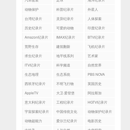
动物保护
科普纪录片
外星人
台湾纪录片
灵异纪录片
人体探索
历史纪录片
可爱的动物
印度纪录片
Amazon纪录片
IMAX纪录片
BTV纪录片
荒野生存
建筑翻新
飞机纪录片
求生纪录片
地平线系列
艺术家
ITV纪录片
科学频道
自然世界
生态地理
生态系统
PBS NOVA
西班牙纪录片
不明飞行物
英国历史
AppleTV
大卫·爱登堡
阿拉斯加
意大利纪录片
工程纪录片
HGTV纪录片
宇宙探索纪录片
中国传统文化
动物保护纪录片
动物超能力
爱尔兰纪录片
电影历史
古埃及
人与自然
太空探索