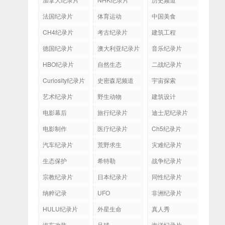
法国纪录片
体育运动
中国美食
CH4纪录片
考古纪录片
建筑工程
德国纪录片
澳大利亚纪录片
音乐纪录片
HBO纪录片
自然生态
二战纪录片
Curiosity纪录片
史密森尼频道
宇宙探索
艺术纪录片
野生动物
建筑设计
电影幕后
旅行纪录片
迪士尼纪录片
电影制作
医疗纪录片
Ch5纪录片
汽车纪录片
荒野求生
灾难纪录片
生态保护
希特勒
战争纪录片
宗教纪录片
日本纪录片
同性纪录片
纳粹记录
UFO
非洲纪录片
HULU纪录片
外星生命
真人秀
汽车改装
足球
海洋纪录片