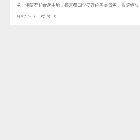
像。伴随着和食诞生地古都京都四季变迁的美丽景象，跟随镜头
阅读(5776)
赞 (
0
)