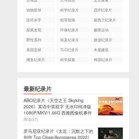
动物星球
科学纪录片
ZDF纪录片
连环杀手
犯罪现场
新西兰纪录片
探索发现
环保纪录片
极限运动
野性系列
埃及纪录片
旅游纪录片
美国监狱
TLC纪录片
木屋建筑
捕鱼纪录片
科学探索
韩国纪录片
最新纪录片
ABC纪录片《天空之王 Skyking
2026》英语中英双字 无水印纯净版
1080P/MKV/1.66G 西雅图偷机事件
阅读(37)
罗马尼亚纪录片《太近：沉默之下的
创伤 Too Close/Apropierea 2022》