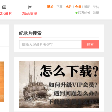
關於
|
字幕
|
求片
|
会员
|
幫助
登陆
注册
联系站长
K纪录片
精品资源
纪录片搜索