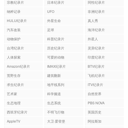
宗教纪录片
日本纪录片
同性纪录片
纳粹记录
UFO
非洲纪录片
HULU纪录片
外星生命
真人秀
汽车改装
足球
海洋纪录片
动物保护
科普纪录片
外星人
台湾纪录片
历史纪录片
灵异纪录片
人体探索
可爱的动物
印度纪录片
Amazon纪录片
IMAX纪录片
BTV纪录片
荒野生存
建筑翻新
飞机纪录片
求生纪录片
地平线系列
ITV纪录片
艺术家
科学频道
自然世界
生态地理
生态系统
PBS NOVA
西班牙纪录片
不明飞行物
英国历史
AppleTV
大卫·爱登堡
阿拉斯加