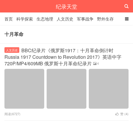
纪录天堂
首页
科学探索
生态地理
人文历史
军事战争
野外生存
经典纪录
4K纪录片
精品资源
十月革命
BBC纪录片《俄罗斯1917：十月革命倒计时
人文历史
Russia 1917 Countdown to Revolution 2017》英语中字
720P/MP4/609MB 俄罗斯十月革命纪录片
4
阅读(6727)
赞 (
4
)