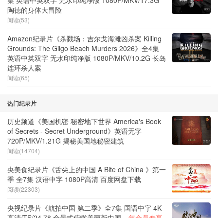
陶德的身体大冒险
阅读(53)
Amazon纪录片《杀戮场：吉尔戈海滩凶杀案 Killing
Grounds: The Gilgo Beach Murders 2026》全4集
英语中英双字 无水印纯净版 1080P/MKV/10.2G 长岛
连环杀人案
阅读(65)
热门纪录片
历史频道《美国机密 秘密地下世界 America's Book
of Secrets - Secret Underground》英语无字
720P/MKV/1.21G 揭秘美国地秘密建筑
阅读(14704)
央美食纪录片《舌尖上的中国 A Bite of China 》第一
季 全7集 汉语中字 1080P高清 百度网盘下载
阅读(22303)
央视纪录片《航拍中国 第二季》全7集 国语中字 4K
高清/TS/24.78 全景式俯瞰美丽新中国---
年会员专享