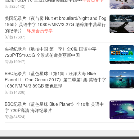
阅读(25142)
美国纪录片《夜与雾 Nuit et brouillard/Night and Fog
1955》英语中字 1080P/MKV/3.27G 纳粹集中营暴行
的纪录片---
终身会员专享
阅读(17637)
央视纪录片《航拍中国 第一季》全6集 国语中字
720P/TS/10.5G 全景式俯瞰美丽新中国
阅读(19947)
BBC纪录片《蓝色星球 II 第1集：汪洋大海 Blue
Planet II：One Ocean 2017》第二季第1集 英语中字
1080P/MP4/3.89GB 蓝色星球
阅读(14336)
BBC纪录片《蓝色星球 Blue Planet》全10集 英语中
字 720P高清 海洋纪录片
阅读(34524)