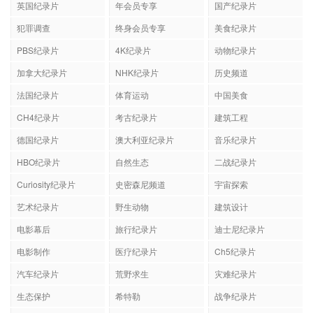
英国纪录片
年会员专享
国产纪录片
犯罪调查
终身会员专享
美食纪录片
PBS纪录片
4K纪录片
动物纪录片
加拿大纪录片
NHK纪录片
历史频道
法国纪录片
体育运动
中国美食
CH4纪录片
考古纪录片
建筑工程
德国纪录片
澳大利亚纪录片
音乐纪录片
HBO纪录片
自然生态
二战纪录片
Curiosity纪录片
史密森尼频道
宇宙探索
艺术纪录片
野生动物
建筑设计
电影幕后
旅行纪录片
迪士尼纪录片
电影制作
医疗纪录片
Ch5纪录片
汽车纪录片
荒野求生
灾难纪录片
生态保护
希特勒
战争纪录片