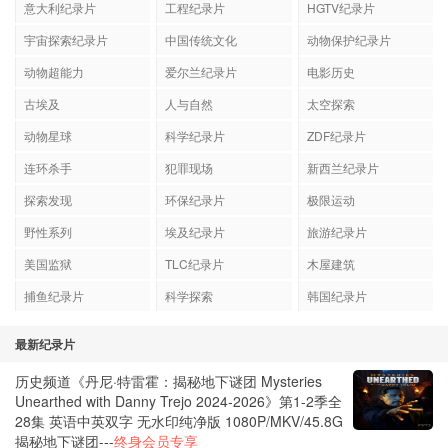
意大利纪录片
工程纪录片
HGTV纪录片
宇宙探索纪录片
中国传统文化
动物保护纪录片
动物超能力
爱尔兰纪录片
电影历史
古埃及
人与自然
太空探索
动物星球
科学纪录片
ZDF纪录片
连环杀手
犯罪现场
新西兰纪录片
探索发现
环保纪录片
极限运动
野性系列
埃及纪录片
旅游纪录片
美国监狱
TLC纪录片
木屋建筑
捕鱼纪录片
科学探索
韩国纪录片
最新纪录片
历史频道《丹尼·特雷霍：揭秘地下谜团 Mysteries
Unearthed with Danny Trejo 2024-2026》第1-2季全
28集 英语中英双字 无水印纯净版 1080P/MKV/45.8G
揭秘地下谜团---
终身会员专享