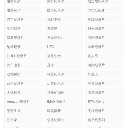
电影幕后
旅行纪录片
迪士尼纪录片
电影制作
医疗纪录片
Ch5纪录片
汽车纪录片
荒野求生
灾难纪录片
生态保护
希特勒
战争纪录片
宗教纪录片
日本纪录片
同性纪录片
纳粹记录
UFO
非洲纪录片
HULU纪录片
外星生命
真人秀
汽车改装
足球
海洋纪录片
动物保护
科普纪录片
外星人
台湾纪录片
历史纪录片
灵异纪录片
人体探索
可爱的动物
印度纪录片
Amazon纪录片
IMAX纪录片
BTV纪录片
荒野生存
建筑翻新
飞机纪录片
艺术家
求生纪录片
地平线系列