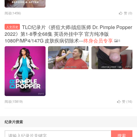
阅读(1456)
赞 (
0
)
TLC纪录片《挤痘大师/战痘医师 Dr. Pimple Popper
人文历史
2022》第1-8季全68集 英语外挂中字 官方纯净版
1080P/MP4/147G 皮肤疾病切除术---
终身会员专享
8
阅读(15819)
赞 (
16
)
纪录片搜索