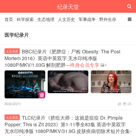
纪录天堂
首页
科学探索
生态地理
人文历史
军事战争
野外生存
经典纪录
4K纪录片
精品资源
医学纪录片
BBC纪录片《肥胖症：尸检 Obesity: The Post
人文历史
Mortem 2016》英语中英双字 无水印纯净版
1080P/MKV/1.03G 解剖肥胖---
终身会员专享
4
阅读(2227)
赞 (
2
)
TLC纪录片《挤痘大师：这就是痘痘 Dr. Pimple
人文历史
Popper: This is Zit 2023》第1-11季全83集 英语中英双字
无水印纯净版 1080P/MKV/31.9G 皮肤疾病切除术短片合集-