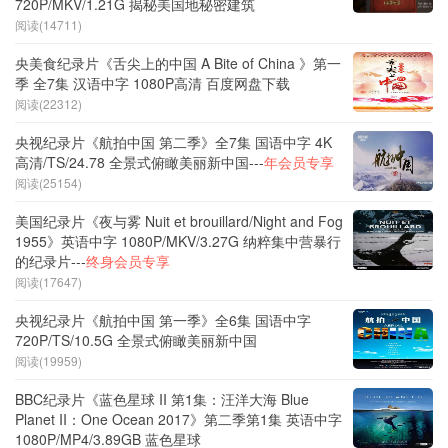
720P/MKV/1.21G 揭秘美国地秘密建筑
阅读(14711)
央美食纪录片《舌尖上的中国 A Bite of China 》第一
季 全7集 汉语中字 1080P高清 百度网盘下载
阅读(22312)
央视纪录片《航拍中国 第二季》全7集 国语中字 4K
高清/TS/24.78 全景式俯瞰美丽新中国---
年会员专享
阅读(25154)
美国纪录片《夜与雾 Nuit et brouillard/Night and Fog
1955》英语中字 1080P/MKV/3.27G 纳粹集中营暴行
的纪录片---
终身会员专享
阅读(17647)
央视纪录片《航拍中国 第一季》全6集 国语中字
720P/TS/10.5G 全景式俯瞰美丽新中国
阅读(19959)
BBC纪录片《蓝色星球 II 第1集：汪洋大海 Blue
Planet II：One Ocean 2017》第二季第1集 英语中字
1080P/MP4/3.89GB 蓝色星球