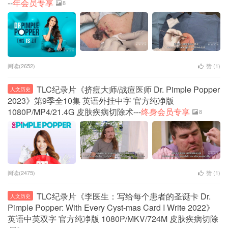
--
年会员专享
8
阅读(2652)
赞 (
1
)
TLC纪录片《挤痘大师/战痘医师 Dr. Pimple Popper
人文历史
2023》第9季全10集 英语外挂中字 官方纯净版
1080P/MP4/21.4G 皮肤疾病切除术---
终身会员专享
8
阅读(2475)
赞 (
1
)
TLC纪录片《李医生：写给每个患者的圣诞卡 Dr.
人文历史
Pimple Popper: With Every Cyst-mas Card I Write 2022》
英语中英双字 官方纯净版 1080P/MKV/724M 皮肤疾病切除