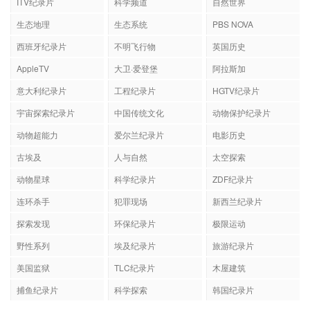
ITV纪录片
科学频道
自然世界
生态地理
生态系统
PBS NOVA
西班牙纪录片
不明飞行物
英国历史
AppleTV
大卫·爱登堡
阿拉斯加
意大利纪录片
工程纪录片
HGTV纪录片
宇宙探索纪录片
中国传统文化
动物保护纪录片
动物超能力
爱尔兰纪录片
电影历史
古埃及
人与自然
太空探索
动物星球
科学纪录片
ZDF纪录片
连环杀手
犯罪现场
新西兰纪录片
探索发现
环保纪录片
极限运动
野性系列
埃及纪录片
旅游纪录片
美国监狱
TLC纪录片
木屋建筑
捕鱼纪录片
科学探索
韩国纪录片