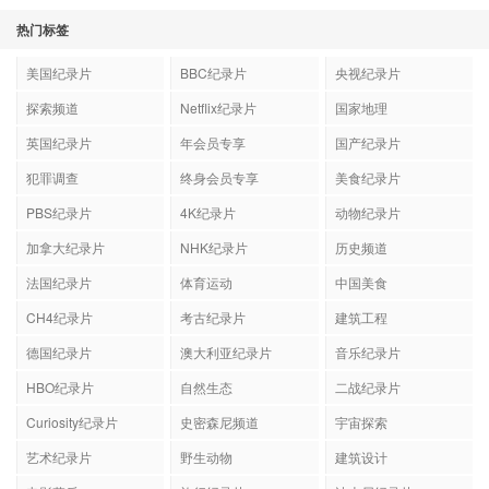
热门标签
美国纪录片
BBC纪录片
央视纪录片
探索频道
Netflix纪录片
国家地理
英国纪录片
年会员专享
国产纪录片
犯罪调查
终身会员专享
美食纪录片
PBS纪录片
4K纪录片
动物纪录片
加拿大纪录片
NHK纪录片
历史频道
法国纪录片
体育运动
中国美食
CH4纪录片
考古纪录片
建筑工程
德国纪录片
澳大利亚纪录片
音乐纪录片
HBO纪录片
自然生态
二战纪录片
Curiosity纪录片
史密森尼频道
宇宙探索
艺术纪录片
野生动物
建筑设计