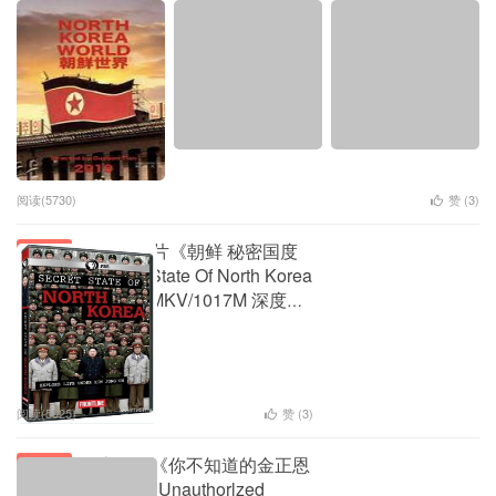
阅读(5730)
赞 (
3
)
PBS纪录片《朝鲜 秘密国度
人文历史
Frontline: Secret State Of North Korea
2014》英语中字 MKV/1017M 深度揭
秘朝鲜
下载失效
1
阅读(5025)
赞 (
3
)
探索频道《你不知道的金正恩
人文历史
Kim Jong Un The Unauthorlzed