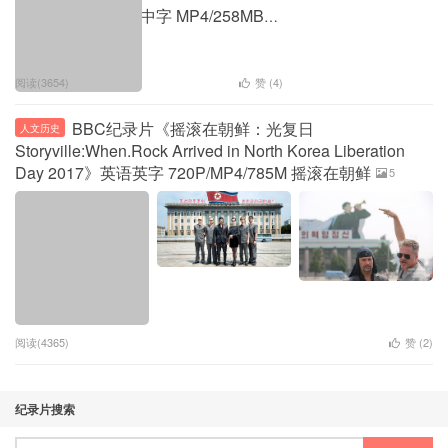
Blography》 英语中字 MP4/258MB
金正恩揭秘纪录片----下载失效
1
阅读(3654)
赞 (
4
)
BBC纪录片《摇滚在朝鲜：光复日
人文历史
Storyville:When.Rock Arrived in North Korea Liberation
Day 2017》英语英字 720P/MP4/785M 摇滚在朝鲜
5
阅读(4365)
赞 (
2
)
纪录片搜索