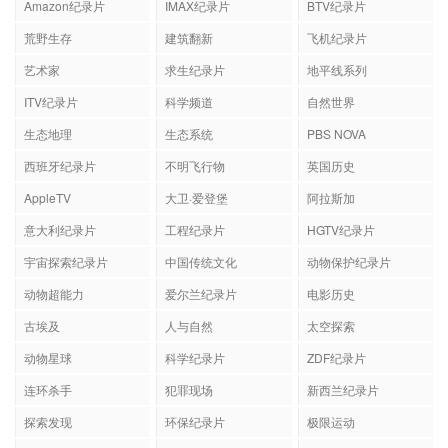
Amazon纪录片
IMAX纪录片
BTV纪录片
荒野生存
建筑翻新
飞机纪录片
艺术家
求生纪录片
地平线系列
ITV纪录片
科学频道
自然世界
生态地理
生态系统
PBS NOVA
西班牙纪录片
不明飞行物
英国历史
AppleTV
大卫·爱登堡
阿拉斯加
意大利纪录片
工程纪录片
HGTV纪录片
宇宙探索纪录片
中国传统文化
动物保护纪录片
动物超能力
爱尔兰纪录片
电影历史
古埃及
人与自然
太空探索
动物星球
科学纪录片
ZDF纪录片
连环杀手
犯罪现场
新西兰纪录片
探索发现
环保纪录片
极限运动