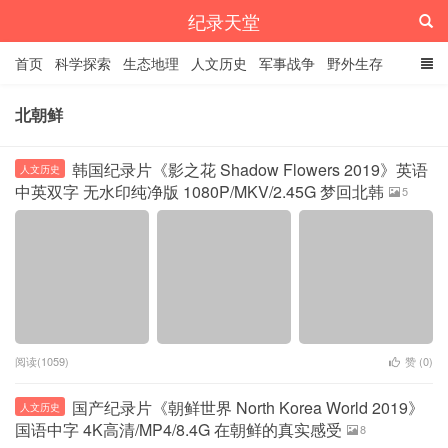
纪录天堂
首页
科学探索
生态地理
人文历史
军事战争
野外生存
经典纪录
4K纪录片
精品资源
北朝鲜
韩国纪录片《影之花 Shadow Flowers 2019》英语
人文历史
中英双字 无水印纯净版 1080P/MKV/2.45G 梦回北韩
5
阅读(1059)
赞 (
0
)
国产纪录片《朝鲜世界 North Korea World 2019》
人文历史
国语中字 4K高清/MP4/8.4G 在朝鲜的真实感受
8