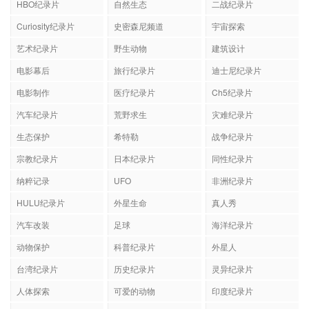
HBO纪录片
自然生态
二战纪录片
Curiosity纪录片
史密森尼频道
宇宙探索
艺术纪录片
野生动物
建筑设计
电影幕后
旅行纪录片
迪士尼纪录片
电影制作
医疗纪录片
Ch5纪录片
汽车纪录片
荒野求生
灾难纪录片
生态保护
希特勒
战争纪录片
宗教纪录片
日本纪录片
同性纪录片
纳粹记录
UFO
非洲纪录片
HULU纪录片
外星生命
真人秀
汽车改装
足球
海洋纪录片
动物保护
科普纪录片
外星人
台湾纪录片
历史纪录片
灵异纪录片
人体探索
可爱的动物
印度纪录片