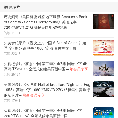
热门纪录片
历史频道《美国机密 秘密地下世界 America's Book
of Secrets - Secret Underground》英语无字
720P/MKV/1.21G 揭秘美国地秘密建筑
阅读(14711)
央美食纪录片《舌尖上的中国 A Bite of China 》第一
季 全7集 汉语中字 1080P高清 百度网盘下载
阅读(22313)
央视纪录片《航拍中国 第二季》全7集 国语中字 4K
高清/TS/24.78 全景式俯瞰美丽新中国---
年会员专享
阅读(25154)
美国纪录片《夜与雾 Nuit et brouillard/Night and Fog
1955》英语中字 1080P/MKV/3.27G 纳粹集中营暴行
的纪录片---
终身会员专享
阅读(17648)
央视纪录片《航拍中国 第一季》全6集 国语中字
720P/TS/10.5G 全景式俯瞰美丽新中国