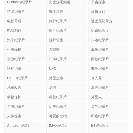
Curiosity纪录片
史密森尼频道
宇宙探索
艺术纪录片
野生动物
建筑设计
电影幕后
旅行纪录片
迪士尼纪录片
电影制作
医疗纪录片
Ch5纪录片
汽车纪录片
荒野求生
灾难纪录片
生态保护
希特勒
战争纪录片
宗教纪录片
日本纪录片
同性纪录片
纳粹记录
UFO
非洲纪录片
HULU纪录片
外星生命
真人秀
汽车改装
足球
海洋纪录片
动物保护
科普纪录片
外星人
台湾纪录片
历史纪录片
灵异纪录片
人体探索
可爱的动物
印度纪录片
Amazon纪录片
IMAX纪录片
BTV纪录片