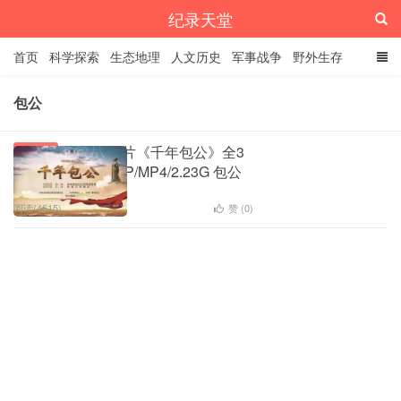
纪录天堂
首页
科学探索
生态地理
人文历史
军事战争
野外生存
经典纪录
4K纪录片
精品资源
包公
央视纪录片《千年包公》全3
人文历史
集 国语中字 1080P/MP4/2.23G 包公
原型
1
阅读(4615)
赞 (
0
)