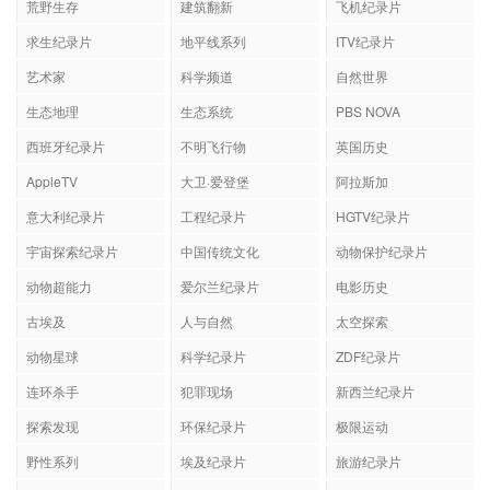
荒野生存
建筑翻新
飞机纪录片
求生纪录片
地平线系列
ITV纪录片
艺术家
科学频道
自然世界
生态地理
生态系统
PBS NOVA
西班牙纪录片
不明飞行物
英国历史
AppleTV
大卫·爱登堡
阿拉斯加
意大利纪录片
工程纪录片
HGTV纪录片
宇宙探索纪录片
中国传统文化
动物保护纪录片
动物超能力
爱尔兰纪录片
电影历史
古埃及
人与自然
太空探索
动物星球
科学纪录片
ZDF纪录片
连环杀手
犯罪现场
新西兰纪录片
探索发现
环保纪录片
极限运动
野性系列
埃及纪录片
旅游纪录片