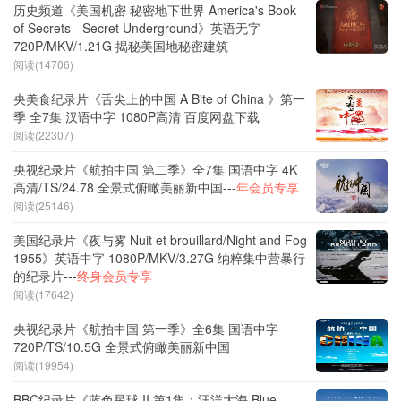
历史频道《美国机密 秘密地下世界 America's Book
of Secrets - Secret Underground》英语无字
720P/MKV/1.21G 揭秘美国地秘密建筑
阅读(14706)
央美食纪录片《舌尖上的中国 A Bite of China 》第一
季 全7集 汉语中字 1080P高清 百度网盘下载
阅读(22307)
央视纪录片《航拍中国 第二季》全7集 国语中字 4K
高清/TS/24.78 全景式俯瞰美丽新中国---
年会员专享
阅读(25146)
美国纪录片《夜与雾 Nuit et brouillard/Night and Fog
1955》英语中字 1080P/MKV/3.27G 纳粹集中营暴行
的纪录片---
终身会员专享
阅读(17642)
央视纪录片《航拍中国 第一季》全6集 国语中字
720P/TS/10.5G 全景式俯瞰美丽新中国
阅读(19954)
BBC纪录片《蓝色星球 II 第1集：汪洋大海 Blue