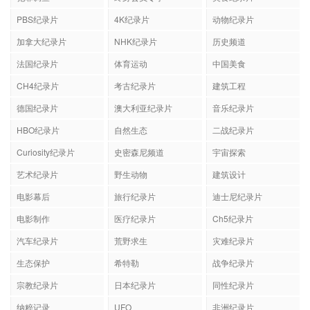
PBS纪录片
4K纪录片
动物纪录片
加拿大纪录片
NHK纪录片
历史频道
法国纪录片
体育运动
中国美食
CH4纪录片
考古纪录片
建筑工程
德国纪录片
澳大利亚纪录片
音乐纪录片
HBO纪录片
自然生态
二战纪录片
Curiosity纪录片
史密森尼频道
宇宙探索
艺术纪录片
野生动物
建筑设计
电影幕后
旅行纪录片
迪士尼纪录片
电影制作
医疗纪录片
Ch5纪录片
汽车纪录片
荒野求生
灾难纪录片
生态保护
希特勒
战争纪录片
宗教纪录片
日本纪录片
同性纪录片
纳粹记录
UFO
非洲纪录片