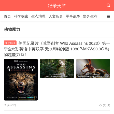
纪录天堂
首页
科学探索
生态地理
人文历史
军事战争
野外生存
经典纪录
4K纪录片
精品资源
动物魔力
美国纪录片《荒野刺客 Wild Assassins 2023》第一
生态地理
季全8集 英语中英双字 无水印纯净版 1080P/MKV/20.9G 动
物超能力
8
阅读(592)
赞 (
1
)