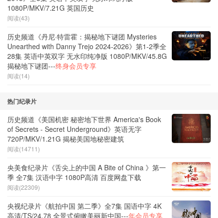
1080P/MKV/7.21G 英国历史
阅读(43)
历史频道《丹尼·特雷霍：揭秘地下谜团 Mysteries
Unearthed with Danny Trejo 2024-2026》第1-2季全
28集 英语中英双字 无水印纯净版 1080P/MKV/45.8G
揭秘地下谜团---
终身会员专享
阅读(14)
热门纪录片
历史频道《美国机密 秘密地下世界 America's Book
of Secrets - Secret Underground》英语无字
720P/MKV/1.21G 揭秘美国地秘密建筑
阅读(14711)
央美食纪录片《舌尖上的中国 A Bite of China 》第一
季 全7集 汉语中字 1080P高清 百度网盘下载
阅读(22309)
央视纪录片《航拍中国 第二季》全7集 国语中字 4K
高清/TS/24.78 全景式俯瞰美丽新中国---
年会员专享