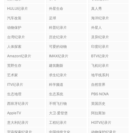
HULU纪录片
外星生命
真人秀
汽车改装
足球
海洋纪录片
动物保护
科普纪录片
外星人
台湾纪录片
历史纪录片
灵异纪录片
人体探索
可爱的动物
印度纪录片
Amazon纪录片
IMAX纪录片
BTV纪录片
荒野生存
建筑翻新
飞机纪录片
艺术家
求生纪录片
地平线系列
ITV纪录片
科学频道
自然世界
生态地理
生态系统
PBS NOVA
西班牙纪录片
不明飞行物
英国历史
AppleTV
大卫·爱登堡
阿拉斯加
意大利纪录片
工程纪录片
HGTV纪录片
宇宙探索纪录片
中国传统文化
动物保护纪录片