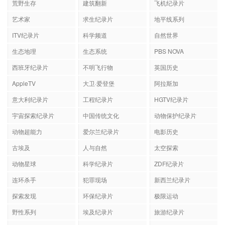
荒野生存
建筑翻新
飞机纪录片
艺术家
求生纪录片
地平线系列
ITV纪录片
科学频道
自然世界
生态地理
生态系统
PBS NOVA
西班牙纪录片
不明飞行物
英国历史
AppleTV
大卫·爱登堡
阿拉斯加
意大利纪录片
工程纪录片
HGTV纪录片
宇宙探索纪录片
中国传统文化
动物保护纪录片
动物超能力
爱尔兰纪录片
电影历史
古埃及
人与自然
太空探索
动物星球
科学纪录片
ZDF纪录片
连环杀手
犯罪现场
新西兰纪录片
探索发现
环保纪录片
极限运动
野性系列
埃及纪录片
旅游纪录片