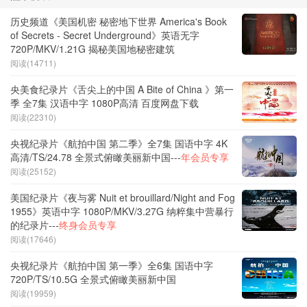
历史频道《美国机密 秘密地下世界 America's Book
of Secrets - Secret Underground》英语无字
720P/MKV/1.21G 揭秘美国地秘密建筑
阅读(14711)
央美食纪录片《舌尖上的中国 A Bite of China 》第一
季 全7集 汉语中字 1080P高清 百度网盘下载
阅读(22310)
央视纪录片《航拍中国 第二季》全7集 国语中字 4K
高清/TS/24.78 全景式俯瞰美丽新中国---
年会员专享
阅读(25152)
美国纪录片《夜与雾 Nuit et brouillard/Night and Fog
1955》英语中字 1080P/MKV/3.27G 纳粹集中营暴行
的纪录片---
终身会员专享
阅读(17646)
央视纪录片《航拍中国 第一季》全6集 国语中字
720P/TS/10.5G 全景式俯瞰美丽新中国
阅读(19959)