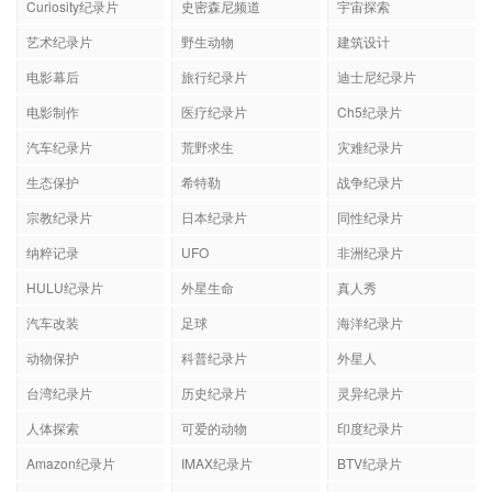
Curiosity纪录片
史密森尼频道
宇宙探索
艺术纪录片
野生动物
建筑设计
电影幕后
旅行纪录片
迪士尼纪录片
电影制作
医疗纪录片
Ch5纪录片
汽车纪录片
荒野求生
灾难纪录片
生态保护
希特勒
战争纪录片
宗教纪录片
日本纪录片
同性纪录片
纳粹记录
UFO
非洲纪录片
HULU纪录片
外星生命
真人秀
汽车改装
足球
海洋纪录片
动物保护
科普纪录片
外星人
台湾纪录片
历史纪录片
灵异纪录片
人体探索
可爱的动物
印度纪录片
Amazon纪录片
IMAX纪录片
BTV纪录片