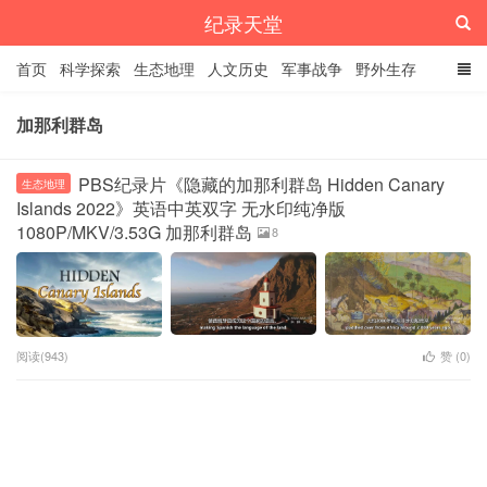
纪录天堂
首页
科学探索
生态地理
人文历史
军事战争
野外生存
经典纪录
4K纪录片
精品资源
加那利群岛
PBS纪录片《隐藏的加那利群岛 Hidden Canary
生态地理
Islands 2022》英语中英双字 无水印纯净版
1080P/MKV/3.53G 加那利群岛
8
阅读(943)
赞 (
0
)